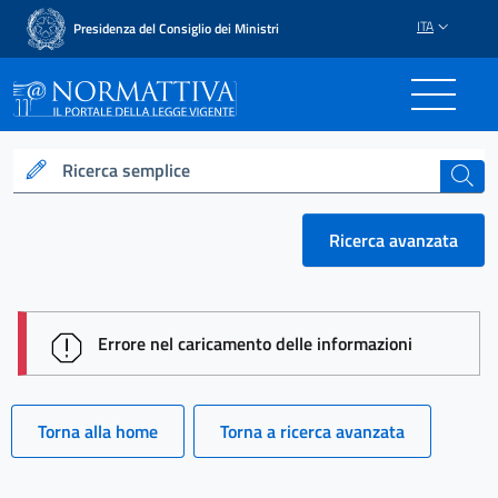
ITA
Presidenza del Consiglio dei Ministri
Normattiva - Il portale del
Ricerca semplice
cerca
Ricerca avanzata
session id: 8ZJTlkB98bLOje3T_jecNf97a_-5A0X16Ls
Errore nel caricamento delle informazioni
Torna alla home
Torna a ricerca avanzata