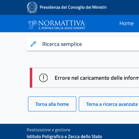
Presidenza del Consiglio dei Ministri
Home
current
Normattiva - Il po
Ricerca semplice
session id: _EarjnzxF2Prx--m9Tcm
Errore nel caricamento delle infor
Torna alla home
Torna a ricerca avanzata
Realizzazione e gestione
Istituto Poligrafico e Zecca dello Stato