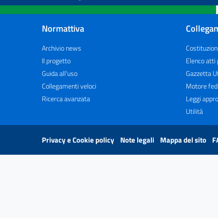
Normattiva
Collegam
Archivio news
Costituzion
Il progetto
Elenco atti
Guida all'uso
Gazzetta Uf
Collegamenti veloci
Motore fed
Ricerca avanzata
Leggi appro
Utilità
Privacy e Cookie policy
Note legali
Mappa del sito
F