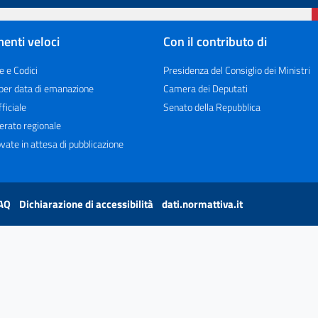
enti veloci
Con il contributo di
e e Codici
Presidenza del Consiglio dei Ministri
 per data di emanazione
Camera dei Deputati
ficiale
Senato della Repubblica
erato regionale
vate in attesa di pubblicazione
AQ
Dichiarazione di accessibilità
dati.normattiva.it