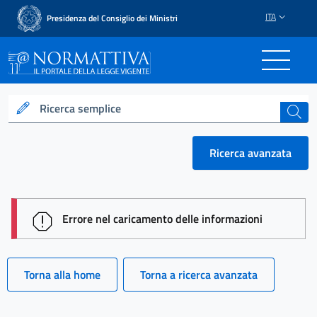
ITA
Presidenza del Consiglio dei Ministri
Normattiva - Il portale del
Ricerca semplice
cerca
Ricerca avanzata
session id: Cna0xt5QO2Z2Uba_FLbOXvao8GUo-vlvV
Errore nel caricamento delle informazioni
Torna alla home
Torna a ricerca avanzata