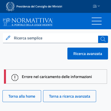
ITA
Presidenza del Consiglio dei Ministri
Normattiva - Il portale del
Ricerca semplice
cerca
Ricerca avanzata
session id: CFFp9wZi0qSZIyw0eld3j6LxRrb7Pi420i-E
Errore nel caricamento delle informazioni
Torna alla home
Torna a ricerca avanzata