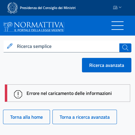
ITA
Presidenza del Consiglio dei Ministri
Normattiva - Il portale del
Ricerca semplice
cerca
Ricerca avanzata
session id: 0U_nAFPH8opSNGRU4qH2rVn3x7dbnzpW
Errore nel caricamento delle informazioni
Torna alla home
Torna a ricerca avanzata