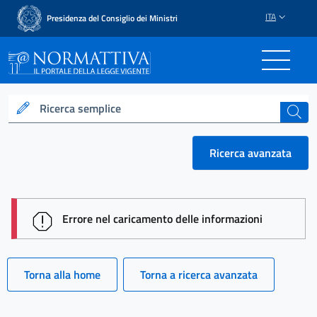
ITA
Presidenza del Consiglio dei Ministri
Normattiva - Il portale del
Ricerca semplice
cerca
Ricerca avanzata
session id: D2jLVB4FwMQVsXmbXb2DUbo_wXfN11w
Errore nel caricamento delle informazioni
Torna alla home
Torna a ricerca avanzata