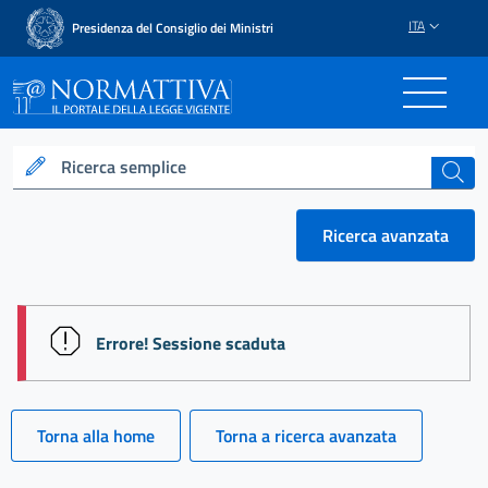
ITA
Presidenza del Consiglio dei Ministri
Normattiva - Il portale del
Ricerca semplice
cerca
Ricerca avanzata
session id: 09oY0Sr5T9QmZZzHBMMDlMpmVybyYwuc
Errore! Sessione scaduta
Torna alla home
Torna a ricerca avanzata