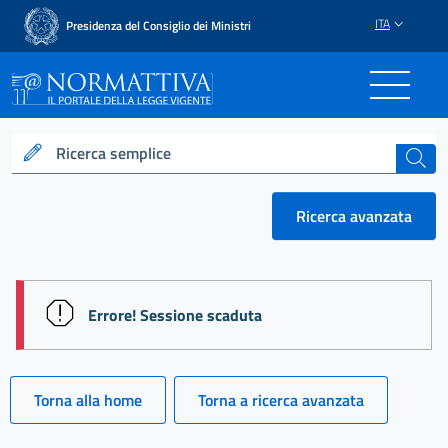
ITA
Presidenza del Consiglio dei Ministri
Normattiva - Il portale del
Ricerca semplice
cerca
Ricerca avanzata
session id: xUIQ6GSUDDzgXpDneQ7KKuOQUMupDt2
Errore! Sessione scaduta
Torna alla home
Torna a ricerca avanzata