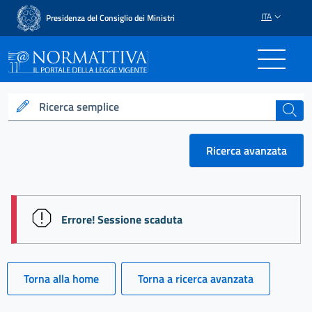
ITA
Presidenza del Consiglio dei Ministri
Normattiva - Il portale del
Ricerca semplice
cerca
Ricerca avanzata
session id: MhWVh5NeEM5xkoyHcxzJtxp4qwPFnGza
Errore! Sessione scaduta
Torna alla home
Torna a ricerca avanzata