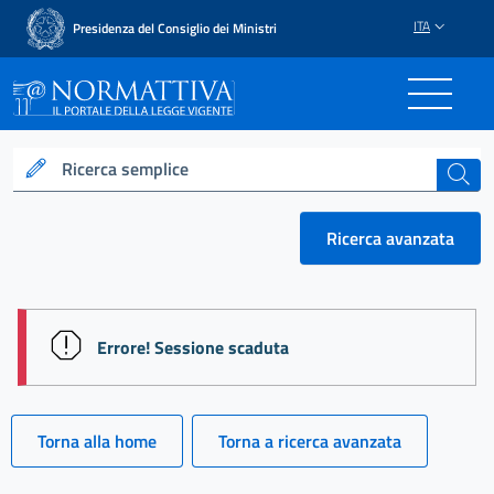
ITA
Presidenza del Consiglio dei Ministri
Normattiva - Il portale del
Ricerca semplice
cerca
Ricerca avanzata
session id: wG1TH0AiZLF_9Dkv2o67Z5I8PL5pWd9N
Errore! Sessione scaduta
Torna alla home
Torna a ricerca avanzata