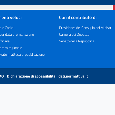
enti veloci
Con il contributo di
e e Codici
Presidenza del Consiglio dei Ministri
 per data di emanazione
Camera dei Deputati
ficiale
Senato della Repubblica
erato regionale
vate in attesa di pubblicazione
AQ
Dichiarazione di accessibilità
dati.normattiva.it