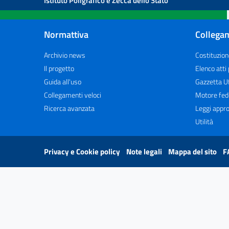
Istituto Poligrafico e Zecca dello Stato
Normattiva
Collegam
Archivio news
Costituzion
Il progetto
Elenco atti
Guida all'uso
Gazzetta Uf
Collegamenti veloci
Motore fed
Ricerca avanzata
Leggi appro
Utilità
Privacy e Cookie policy
Note legali
Mappa del sito
F