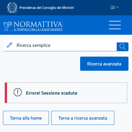
ITA
Presidenza del Consiglio dei Ministri
Normattiva - Il portale del
Ricerca semplice
cerca
Ricerca avanzata
session id: NTO5jFUtO8fL7b3ocxXbtDF9S34yqQ3W
Errore! Sessione scaduta
Torna alla home
Torna a ricerca avanzata