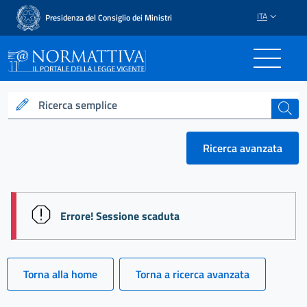
ITA
Presidenza del Consiglio dei Ministri
Normattiva - Il portale del
Ricerca semplice
cerca
Ricerca avanzata
session id: kN19jpb_koXfvD36w20Tql7Hshg7ACYTE6
Errore! Sessione scaduta
Torna alla home
Torna a ricerca avanzata