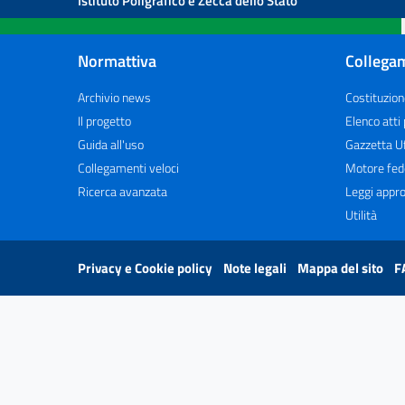
Istituto Poligrafico e Zecca dello Stato
Normattiva
Collegam
Archivio news
Costituzion
Il progetto
Elenco atti
Guida all'uso
Gazzetta Uf
Collegamenti veloci
Motore fed
Ricerca avanzata
Leggi appro
Utilità
Privacy e Cookie policy
Note legali
Mappa del sito
F