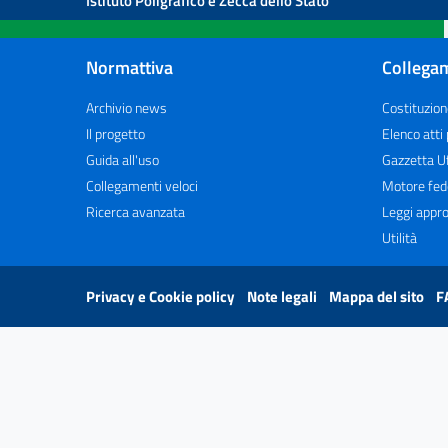
Istituto Poligrafico e Zecca dello Stato
Normattiva
Collegam
Archivio news
Costituzion
Il progetto
Elenco atti
Guida all'uso
Gazzetta Uf
Collegamenti veloci
Motore fed
Ricerca avanzata
Leggi appro
Utilità
Privacy e Cookie policy
Note legali
Mappa del sito
F