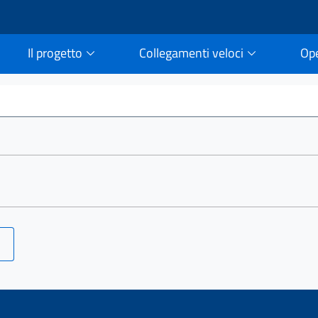
Il progetto
Collegamenti veloci
Op
rtale della legge vigent
IPhj9vut0vK3t8qdJXNGHM