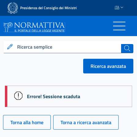
ITA
Presidenza del Consiglio dei Ministri
Normattiva - Il portale del
Ricerca semplice
cerca
Ricerca avanzata
session id: gPfasbG2jlhN7NIzLVc3fh-IMLD4RvTWqiE
Errore! Sessione scaduta
Torna alla home
Torna a ricerca avanzata