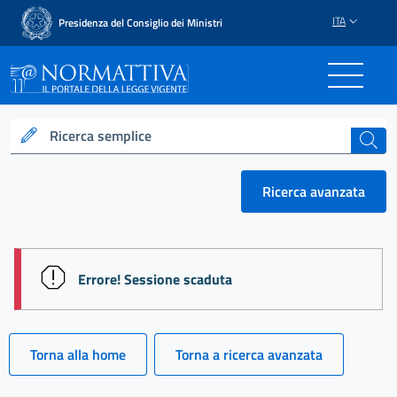
ITA
Presidenza del Consiglio dei Ministri
Normattiva - Il portale del
Ricerca semplice
cerca
Ricerca avanzata
session id: Nh7E5tBFO9Ed0fOY6brcV7IfpzUEJU59L3
Errore! Sessione scaduta
Torna alla home
Torna a ricerca avanzata