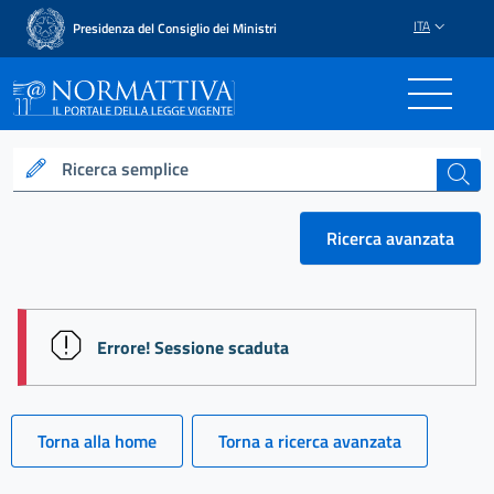
ITA
Presidenza del Consiglio dei Ministri
Normattiva - Il portale del
Ricerca semplice
cerca
Ricerca avanzata
session id: m9OehflJLyrfYaWuqLz_KJRQxd8utu7ol-YW
Errore! Sessione scaduta
Torna alla home
Torna a ricerca avanzata