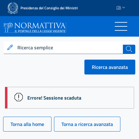
ITA
Presidenza del Consiglio dei Ministri
Normattiva - Il portale del
Ricerca semplice
cerca
Ricerca avanzata
session id: s7eULeL9JLGY5kZB1B3Jx2yQOu-4Vcq2f
Errore! Sessione scaduta
Torna alla home
Torna a ricerca avanzata