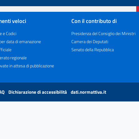
enti veloci
Con il contributo di
e e Codici
Presidenza del Consiglio dei Ministri
 per data di emanazione
Camera dei Deputati
ficiale
Senato della Repubblica
erato regionale
vate in attesa di pubblicazione
AQ
Dichiarazione di accessibilità
dati.normattiva.it