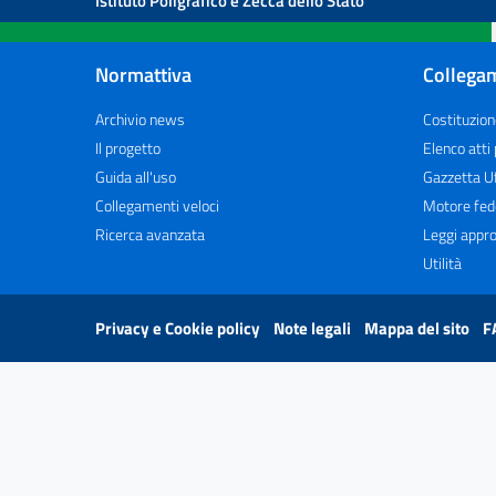
Istituto Poligrafico e Zecca dello Stato
Normattiva
Collegam
Archivio news
Costituzion
Il progetto
Elenco atti
Guida all'uso
Gazzetta Uf
Collegamenti veloci
Motore fed
Ricerca avanzata
Leggi appro
Utilità
Privacy e Cookie policy
Note legali
Mappa del sito
F