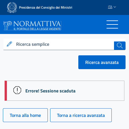
ITA
Presidenza del Consiglio dei Ministri
Normattiva - Il portale del
Ricerca semplice
cerca
Ricerca avanzata
session id: Uj8quwPgiTJtiL2m8Oscq7H5W440fsAVy
Errore! Sessione scaduta
Torna alla home
Torna a ricerca avanzata