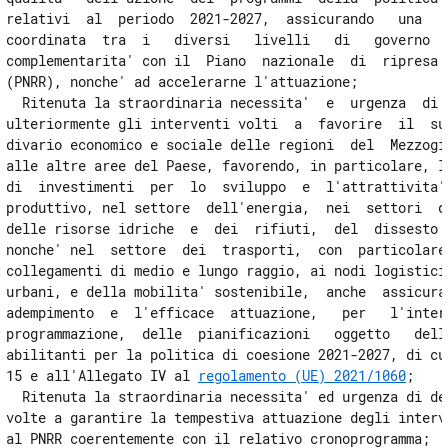
relativi  al  periodo  2021-2027,  assicurando   una   p
coordinata  tra  i   diversi   livelli   di   governo   
complementarita' con il  Piano  nazionale  di  ripresa  
(PNRR), nonche' ad accelerarne l'attuazione; 

  Ritenuta la straordinaria necessita'  e  urgenza  di  
ulteriormente gli interventi volti  a  favorire  il  sup
divario economico e sociale delle regioni  del  Mezzogio
alle altre aree del Paese, favorendo, in particolare, l'
di  investimenti  per  lo  sviluppo  e  l'attrattivita' 
produttivo, nel settore  dell'energia,  nei  settori  de
delle risorse idriche  e  dei  rifiuti,  del  dissesto  
nonche' nel  settore  dei  trasporti,  con  particolare 
collegamenti di medio e lungo raggio, ai nodi logistici,
urbani, e della mobilita' sostenibile,  anche  assicuran
adempimento  e  l'efficace  attuazione,   per   l'intero
programmazione,  delle  pianificazioni   oggetto   delle
abilitanti per la politica di coesione 2021-2027, di cui
15 e all'Allegato IV al 
regolamento (UE) 2021/1060
; 

  Ritenuta la straordinaria necessita' ed urgenza di def
volte a garantire la tempestiva attuazione degli interve
al PNRR coerentemente con il relativo cronoprogramma; 
