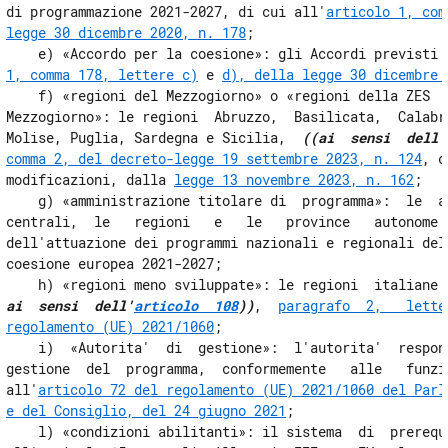
di programmazione 2021-2027, di cui all'
articolo 1, com
legge 30 dicembre 2020, n. 178
; 

    e) «Accordo per la coesione»: gli Accordi previsti 
1, comma 178, lettere c)
 e 
d), della legge 30 dicembre 
    f) «regioni del Mezzogiorno» o «regioni della ZES  u
Mezzogiorno»: le regioni  Abruzzo,  Basilicata,  Calabri
Molise, Puglia, Sardegna e Sicilia,  
((ai  sensi  dell'
comma 2, del decreto-legge 19 settembre 2023, n. 124
, c
modificazioni, dalla 
legge 13 novembre 2023, n. 162
; 

    g) «amministrazione titolare di  programma»:  le  am
centrali,  le   regioni   e   le   province   autonome  
dell'attuazione dei programmi nazionali e regionali dell
coesione europea 2021-2027; 

    h) «regioni meno sviluppate»: le regioni  italiane 
ai  sensi  dell'
articolo  108
))
,  
paragrafo  2,   lette
regolamento (UE) 2021/1060
; 

    i)  «Autorita'  di  gestione»:  l'autorita'  respons
gestione  del  programma,  conformemente   alle   funzio
all'
articolo 72 del regolamento (UE) 2021/1060 del Parla
e del Consiglio, del 24 giugno 2021
; 

    l) «condizioni abilitanti»: il sistema  di  prerequi