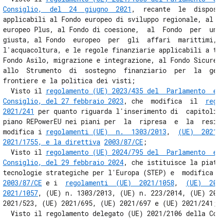
Consiglio,  del  24  giugno  2021
,  recante  le  dispos
17
applicabili al Fondo europeo di sviluppo regionale, al F
17 bis
europeo Plus, al Fondo di coesione,  al  Fondo  per  una
giusta, al Fondo  europeo  per  gli  affari  marittimi, 
18
l'acquacoltura, e le regole finanziarie applicabili a ta
19
Fondo Asilo, migrazione e integrazione, al Fondo Sicurez
allo  Strumento  di  sostegno  finanziario  per  la  ges
20
frontiere e la politica dei visti; 

21
  Visto il 
regolamento (UE) 2023/435 del  Parlamento  eu
Consiglio, del 27 febbraio 2023
, che  modifica  il  
reg
22
2021/241
 per quanto riguarda l'inserimento di  capitoli 
23
piano REPowerEU nei piani per  la  ripresa  e  la  resil
modifica i 
regolamenti (UE)  n.  1303/2013
,  
(UE)  2021
24
2021/1755, e la direttiva
2003/87/CE
; 

24 bis
  Visto il 
regolamento (UE) 2024/795 del  Parlamento  eu
Consiglio, del 29 febbraio 2024
, che istituisce la piat
25
tecnologie strategiche per l'Europa (STEP) e  modifica 
26
2003/87/CE
 e i  
regolamenti  (UE)  2021/1058
,  
(UE)  20
2021/1057
, (UE) n. 1303/2013, (UE) n. 223/2014, (UE) 202
27
2021/523, (UE) 2021/695, (UE) 2021/697 e (UE) 2021/241; 
28
  Visto il regolamento delegato (UE) 2021/2106 della Com