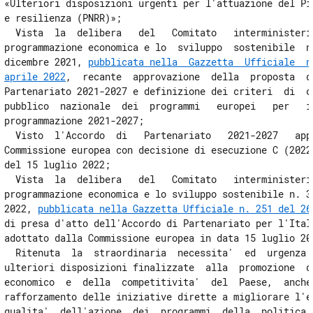
«Ulteriori disposizioni urgenti per l'attuazione del Pia
Capo VIII
e resilienza (PNRR)»; 

Disposizioni in materia di sicurezza
  Vista  la  delibera   del   Comitato   interministeria
35
programmazione economica e lo  sviluppo  sostenibile  n.
35 bis
dicembre 2021, 
pubblicata nella  Gazzetta  Ufficiale  n
aprile 2022
,  recante  approvazione  della  proposta  di
Titolo II
Partenariato 2021-2027 e definizione dei criteri  di  co
ULTERIORI DISPOSIZIONI IN MATERIA DI PIANO NAZIONALE DI RIPRESA E
RESILIENZA
pubblico  nazionale  dei  programmi   europei   per   il
((CAPO SOPPRESSO DALLA L. 4 LUGLIO 2024, N. 95))
programmazione 2021-2027; 

36
  Visto  l'Accordo  di   Partenariato   2021-2027   appr
Commissione europea con decisione di esecuzione C (2022)
37
del 15 luglio 2022; 

((TITOLO III
  Vista  la  delibera   del   Comitato   interministeria
DISPOSIZIONI FINALI))
programmazione economica e lo sviluppo sostenibile n. 36
37 bis
2022, 
pubblicata nella Gazzetta Ufficiale n. 251 del 26
di presa d'atto dell'Accordo di Partenariato per l'Itali
38
adottato dalla Commissione europea in data 15 luglio 202
  Ritenuta  la  straordinaria  necessita'  ed  urgenza  
ulteriori disposizioni finalizzate  alla  promozione  de
economico  e  della  competitivita'  del  Paese,  anche 
rafforzamento delle iniziative dirette a migliorare l'ef
qualita'  dell'azione  dei  programmi  della  politica  