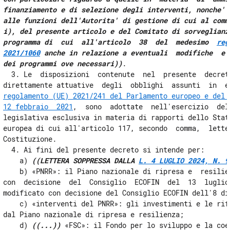
finanziamento e di selezione degli interventi, nonche' a
alle funzioni dell'Autorita' di gestione di cui al comma
i), del presente articolo e del Comitato di sorveglianza
programma di  cui  all'articolo  38  del  medesimo  
reg
2021/1060
 anche in relazione a eventuali  modifiche  e  
dei programmi ove necessari))
. 

  3. Le  disposizioni  contenute  nel  presente  decreto
regolamento (UE) 2021/241 del Parlamento europeo e del C
12 febbraio  2021
,  sono  adottate  nell'esercizio  del
legislativa esclusiva in materia di rapporti dello Stato
europea di cui all'articolo 117, secondo  comma,  letter
Costituzione. 

  4. Ai fini del presente decreto si intende per: 

    a) 
((LETTERA SOPPRESSA DALLA 
L. 4 LUGLIO 2024, N. 9
    b) «PNRR»: il Piano nazionale di ripresa e  resilien
con  decisione  del  Consiglio  ECOFIN  del  13  luglio 
modificato con decisione del Consiglio ECOFIN dell'8 dic
    c) «interventi del PNRR»: gli investimenti e le rifo
dal Piano nazionale di ripresa e resilienza; 

    d) 
((...))
 «FSC»: il Fondo per lo sviluppo e la coes