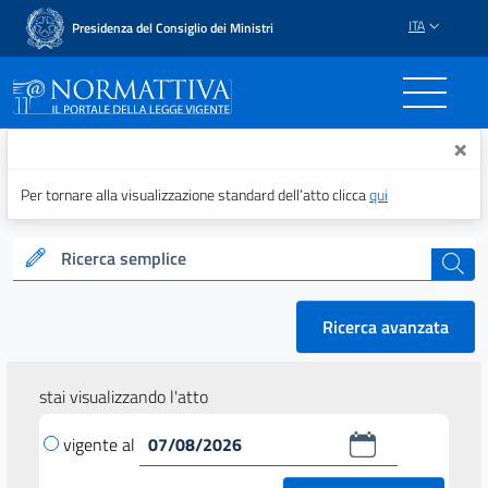
ITA
Presidenza del Consiglio dei Ministri
Normattiva - Il portale del
×
Per tornare alla visualizzazione standard dell’atto clicca
qui
Ricerca semplice
cerca
Ricerca avanzata
stai visualizzando l'atto
vigente al