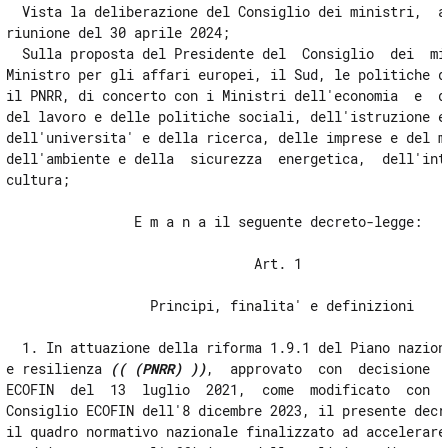
  Vista la deliberazione del Consiglio dei ministri,  ad
riunione del 30 aprile 2024; 

  Sulla proposta del Presidente del  Consiglio  dei  min
Ministro per gli affari europei, il Sud, le politiche di
il PNRR, di concerto con i Ministri dell'economia  e  de
del lavoro e delle politiche sociali, dell'istruzione e 
dell'universita' e della ricerca, delle imprese e del ma
dell'ambiente e della  sicurezza  energetica,  dell'inte
cultura; 

                E m a n a il seguente decreto-legge: 

                               Art. 1 

                  Principi, finalita' e definizioni 

  1. In attuazione della riforma 1.9.1 del Piano naziona
e resilienza 
(( (PNRR) ))
,  approvato  con  decisione  
ECOFIN  del  13  luglio  2021,  come  modificato  con  d
Consiglio ECOFIN dell'8 dicembre 2023, il presente decre
il quadro normativo nazionale finalizzato ad accelerare 