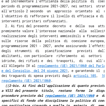
e ad incrementare l'efficienza della politica  di  coesi
periodo di programmazione 2021-2027, nei settori  strate
all'articolo 2 secondo  un  approccio  orientato  al  ri
l'obiettivo di rafforzare il livello di efficacia e di i
interventi prioritari cofinanziati. 

  2. Ai fini del presente  decreto  e  della  sua  attua
preminente valore l'interesse nazionale  alla  sollecita
realizzazione degli interventi ammissibili a finanziamen
sulle  risorse  della  politica  di  coesione  europea, 
programmazione 2021 - 2027, anche assicurando l'effettiv
degli  strumenti  di   pianificazione   previsti   dalle
abilitanti, con particolare  riferimento  ai  settori  d
idriche, dei rifiuti e  dei  trasporti,  di  cui  all'ar
all'Allegato IV al 
regolamento (UE) 2021/1060 del Parla
e del Consiglio, del 24 giugno 2021
, e garantendo il  p
dei traguardi di spesa previsti dagli 
articoli 105
,  
10
regolamento (UE) 2021/1060
. 

((2-bis. Ai fini dell'applicazione di quanto previsto 
a VIII del presente  titolo,  restano  ferme  le  dispos
procedure previste dal 
regolamento (UE) 2021/1060
 e  da
specifici di fondo che disciplinano la politica di coesi
con particolare riguardo a quelle in  materia  di  ammis