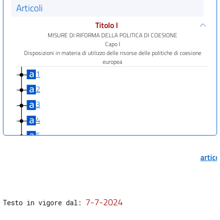
Articoli
Titolo I
MISURE DI RIFORMA DELLA POLITICA DI COESIONE
Capo I
Disposizioni in materia di utilizzo delle risorse delle politiche di coesione
europea
1
2
3
4
5
6
artic
6 bis
7
8
7-7-2024
Testo in vigore dal: 
Capo II