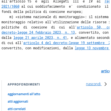
all'articolo 15  e  agli  Allegati  III  e  IV  al  
reg
2021/1060
 al cui soddisfacimento  e'  condizionato  il  
fondi della politica di coesione europea; 

    m) «sistema nazionale di monitoraggio»: il sistema  
monitoraggio relativo all'utilizzazione delle risorse in
politiche  di  coesione  di  cui  all'
articolo  50,  co
decreto-legge 24 febbraio 2023, n. 13
, convertito, con 
dalla 
legge 21 aprile 2023, n. 41
, e alimentato secondo
di cui all'
articolo 4 del decreto-legge 19 settembre  2
convertito, con modificazioni, dalla 
legge 13 novembre 
artic
nascondi
APPROFONDIMENTI
aggiornamenti all'atto
atti aggiornati
atti correlati