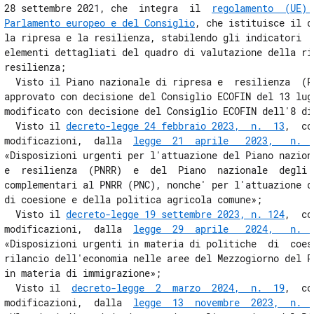
28 settembre 2021, che  integra  il  
regolamento  (UE) 
28 bis
Parlamento europeo e del Consiglio
, che istituisce il d
28 ter
la ripresa e la resilienza, stabilendo gli indicatori  c
Capo V
elementi dettagliati del quadro di valutazione della rip
resilienza; 

Disposizioni in materia di istruzione, università e ricerca
  Visto il Piano nazionale di ripresa e  resilienza  (PN
29
approvato con decisione del Consiglio ECOFIN del 13 lugl
30
modificato con decisione del Consiglio ECOFIN dell'8 dic
  Visto il 
decreto-legge 24 febbraio 2023,  n.  13
,  co
31
modificazioni,  dalla  
legge  21  aprile   2023,   n.  
Capo VI
«Disposizioni urgenti per l'attuazione del Piano naziona
Disposizioni in materia di investimenti
e  resilienza  (PNRR)  e  del  Piano  nazionale  degli  
32
complementari al PNRR (PNC), nonche' per l'attuazione de
di coesione e della politica agricola comune»; 

33
  Visto il 
decreto-legge 19 settembre 2023, n. 124
,  co
33 bis
modificazioni,  dalla  
legge  29  aprile   2024,   n.  
«Disposizioni urgenti in materia di politiche  di  coesi
33 ter
rilancio dell'economia nelle aree del Mezzogiorno del Pa
Capo VII
in materia di immigrazione»; 

Disposizioni in materia di cultura
  Visto il  
decreto-legge  2  marzo  2024,  n.  19
,  co
34
modificazioni,  dalla  
legge  13  novembre  2023,  n.  