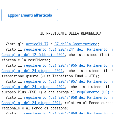
Misure di semplificazione amministrativa e contabile e di rafforzamento dalla
capacità amministrativa
9
aggiornamenti all'articolo
10
Capo III
Disposizioni per lo sviluppo e la coesione territoriale
                   IL PRESIDENTE DELLA REPUBBLICA 

11
  Visti gli 
articoli 77
 e 
87 della Costituzione
; 

12
  Visto il 
regolamento (UE) 2021/241 del  Parlamento  eu
13
Consiglio, del 12 febbraio 2021
, che istituisce il disp
ripresa e la resilienza; 

13 bis
  Visto il 
regolamento (UE) 2021/1056 del Parlamento  eu
14
Consiglio, del 24 giugno  2021
,  che  istituisce  il  F
transizione giusta (Just Transition Fund - JTF); 

15
  Visto il 
regolamento (UE) 2021/1057 del Parlamento  eu
15 bis
Consiglio, del 24  giugno  2021
,  che  istituisce  il  
europeo Plus (FSE +) e che abroga il 
regolamento (UE) n
15 ter
  Visto il 
regolamento (UE) 2021/1058 del Parlamento  eu
Capo IV
Consiglio, del 24 giugno 2021
, relativo al Fondo europe
Disposizioni in materia di lavoro
regionale e al Fondo di coesione; 

16
  Visto il 
regolamento (UE) 2021/1060 del Parlamento  eu