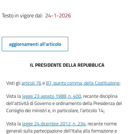
5
6
Testo in vigore dal:
24-1-2026
7
8
9
aggiornamenti all'articolo
10
11
IL PRESIDENTE DELLA REPUBBLICA
12
13
Visti gli
articoli 76
e
87, quinto comma, della Costituzione
;
14
15
Vista la
legge 23 agosto 1988, n. 400
, recante disciplina
Capo III
dell'attività di Governo e ordinamento della Presidenza del
Consiglio dei ministri e, in particolare, l'articolo 14;
Misure di protezione
16
Vista la
legge 24 dicembre 2012, n. 234
, recante norme
17
generali sulla partecipazione dell'Italia alla formazione e