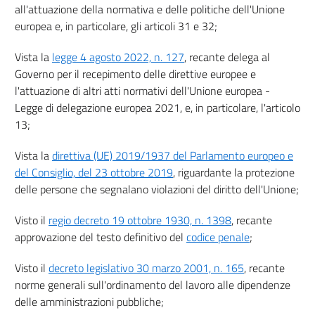
all'attuazione della normativa e delle politiche dell'Unione
18
europea e, in particolare, gli articoli 31 e 32;
19
Vista la
legge 4 agosto 2022, n. 127
, recante delega al
20
Governo per il recepimento delle direttive europee e
21
l'attuazione di altri atti normativi dell'Unione europea -
22
Legge di delegazione europea 2021, e, in particolare, l'articolo
Capo IV
13;
Disposizioni finali
Vista la
direttiva (UE) 2019/1937 del Parlamento europeo e
23
del Consiglio, del 23 ottobre 2019
, riguardante la protezione
24
delle persone che segnalano violazioni del diritto dell'Unione;
25
Visto il
regio decreto 19 ottobre 1930, n. 1398
, recante
approvazione del testo definitivo del
codice penale
;
Allegati
Visto il
decreto legislativo 30 marzo 2001, n. 165
, recante
Allegato
norme generali sull'ordinamento del lavoro alle dipendenze
Allegato
delle amministrazioni pubbliche;