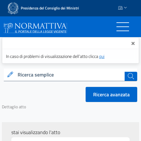
ITA
Presidenza del Consiglio dei Ministri
Normattiva - Il portale del
×
In caso di problemi di visualizzazione dell’atto clicca
qui
Ricerca semplice
cerca
Ricerca avanzata
Dettaglio atto
stai visualizzando l'atto