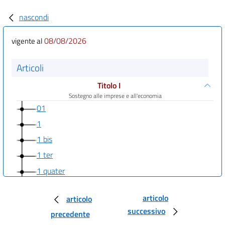
nascondi
08/08/2026
vigente al
Articoli
Titolo I
Sostegno alle imprese e all'economia
01
1
1 bis
1 ter
1 quater
2
articolo
articolo
3
successivo
precedente
4