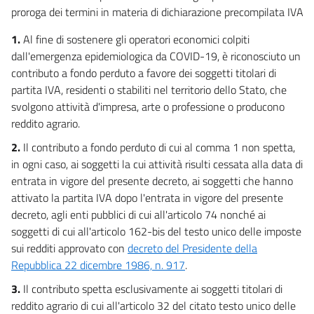
30 bis
proroga dei termini in materia di dichiarazione precompilata IVA
30 ter
1.
Al fine di sostenere gli operatori economici colpiti
30 quater
dall'emergenza epidemiologica da COVID-19, è riconosciuto un
30 quinquies
contributo a fondo perduto a favore dei soggetti titolari di
partita IVA, residenti o stabiliti nel territorio dello Stato, che
30 sexies
svolgono attività d'impresa, arte o professione o producono
Titolo V
reddito agrario.
Altre disposizioni urgenti
31
2.
Il contributo a fondo perduto di cui al comma 1 non spetta,
in ogni caso, ai soggetti la cui attività risulti cessata alla data di
32
entrata in vigore del presente decreto, ai soggetti che hanno
32 bis
attivato la partita IVA dopo l'entrata in vigore del presente
33
decreto, agli enti pubblici di cui all'articolo 74 nonché ai
soggetti di cui all'articolo 162-bis del testo unico delle imposte
34
sui redditi approvato con
decreto del Presidente della
34 bis
Repubblica 22 dicembre 1986, n. 917
.
34 ter
3.
Il contributo spetta esclusivamente ai soggetti titolari di
35
reddito agrario di cui all'articolo 32 del citato testo unico delle