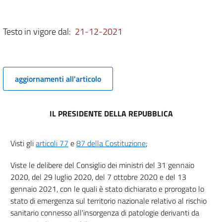
5
5 bis
Testo in vigore dal:
21-12-2021
6
6 bis
6 ter
aggiornamenti all'articolo
6 quater
6 quinquies
IL PRESIDENTE DELLA REPUBBLICA
6 sexies
6 septies
Visti gli
articoli 77
e
87 della Costituzione
;
6 octies
6 novies
Viste le delibere del Consiglio dei ministri del 31 gennaio
2020, del 29 luglio 2020, del 7 ottobre 2020 e del 13
Titolo II
gennaio 2021, con le quali è stato dichiarato e prorogato lo
Disposizioni in materia di lavoro
7
stato di emergenza sul territorio nazionale relativo al rischio
sanitario connesso all'insorgenza di patologie derivanti da
8