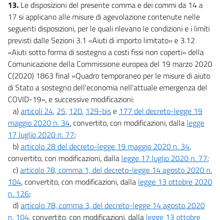
13.
Le disposizioni del presente comma e dei commi da 14 a
17 si applicano alle misure di agevolazione contenute nelle
seguenti disposizioni, per le quali rilevano le condizioni e i limiti
previsti dalle Sezioni 3.1 «Aiuti di importo limitato» e 3.12
«Aiuti sotto forma di sostegno a costi fissi non coperti» della
Comunicazione della Commissione europea del 19 marzo 2020
C(2020) 1863 final «Quadro temporaneo per le misure di aiuto
di Stato a sostegno dell'economia nell'attuale emergenza del
COVID-19», e successive modificazioni:
a)
articoli 24
,
25
,
120
,
129-bis
e
177 del decreto-legge 19
maggio 2020 n. 34
, convertito, con modificazioni, dalla
legge
17 luglio 2020 n. 77
;
b)
articolo 28 del decreto-legge 19 maggio 2020 n. 34
,
convertito, con modificazioni, dalla
legge 17 luglio 2020 n. 77
;
c)
articolo 78, comma 1, del decreto-legge 14 agosto 2020 n.
104
, convertito, con modificazioni, dalla
legge 13 ottobre 2020
n. 126
;
d)
articolo 78, comma 3, del decreto-legge 14 agosto 2020
n. 104
, convertito, con modificazioni, dalla
legge 13 ottobre