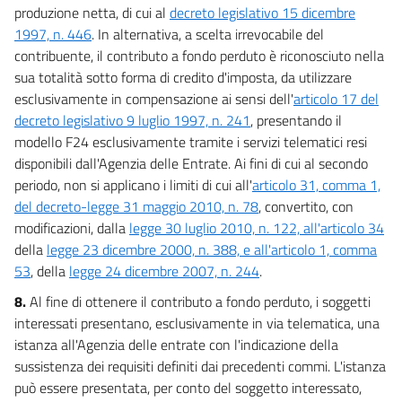
produzione netta, di cui al
decreto legislativo 15 dicembre
1997, n. 446
. In alternativa, a scelta irrevocabile del
contribuente, il contributo a fondo perduto è riconosciuto nella
sua totalità sotto forma di credito d'imposta, da utilizzare
esclusivamente in compensazione ai sensi dell'
articolo 17 del
decreto legislativo 9 luglio 1997, n. 241
, presentando il
modello F24 esclusivamente tramite i servizi telematici resi
disponibili dall'Agenzia delle Entrate. Ai fini di cui al secondo
periodo, non si applicano i limiti di cui all'
articolo 31, comma 1,
del decreto-legge 31 maggio 2010, n. 78
, convertito, con
modificazioni, dalla
legge 30 luglio 2010, n. 122, all'articolo 34
della
legge 23 dicembre 2000, n. 388, e all'articolo 1, comma
53
, della
legge 24 dicembre 2007, n. 244
.
8.
Al fine di ottenere il contributo a fondo perduto, i soggetti
interessati presentano, esclusivamente in via telematica, una
istanza all'Agenzia delle entrate con l'indicazione della
sussistenza dei requisiti definiti dai precedenti commi. L'istanza
può essere presentata, per conto del soggetto interessato,