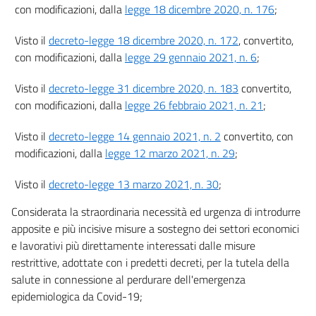
18
con modificazioni, dalla
legge 18 dicembre 2020, n. 176
;
18 bis
Visto il
decreto-legge 18 dicembre 2020, n. 172
, convertito,
19
con modificazioni, dalla
legge 29 gennaio 2021, n. 6
;
Titolo III
Misure in materia di salute e sicurezza
Visto il
decreto-legge 31 dicembre 2020, n. 183
convertito,
19 bis
con modificazioni, dalla
legge 26 febbraio 2021, n. 21
;
20
Visto il
decreto-legge 14 gennaio 2021, n. 2
convertito, con
20 bis
modificazioni, dalla
legge 12 marzo 2021, n. 29
;
20 ter
Visto il
decreto-legge 13 marzo 2021, n. 30
;
21
Considerata la straordinaria necessità ed urgenza di introdurre
21 bis
apposite e più incisive misure a sostegno dei settori economici
22
e lavorativi più direttamente interessati dalle misure
22 bis
restrittive, adottate con i predetti decreti, per la tutela della
Titolo IV
salute in connessione al perdurare dell'emergenza
Enti territoriali
epidemiologica da Covid-19;
23