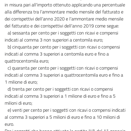
40 ter
in misura pari all'importo ottenuto applicando una percentuale
40 quater
alla differenza tra l'ammontare medio mensile del fatturato e
41
dei corrispettivi dell'anno 2020 e l'ammontare medio mensile
del fatturato e dei corrispettivi dell'anno 2019 come segue:
42
a) sessanta per cento per i soggetti con ricavi e compensi
42 bis
indicati al comma 3 non superiori a centomila euro;
43
b) cinquanta per cento per i soggetti con ricavi o compensi
indicati al comma 3 superiori a centomila euro e fino a
Allegati
quattrocentomila euro;
c) quaranta per cento per i soggetti con ricavi o compensi
Allegato A
indicati al comma 3 superiori a quattrocentomila euro e fino a
Allegato A
1 milione di euro;
d) trenta per cento per i soggetti con ricavi o compensi
Allegato 1
indicati al comma 3 superiori a 1 milione di euro e fino a 5
Allegato 1
milioni di euro;
Allegato 2
e) venti per cento per i soggetti con ricavi o compensi indicati
Allegato 2
al comma 3 superiori a 5 milioni di euro e fino a 10 milioni di
euro.
Per i soggetti che hanno attivato la partita IVA dal 1° gennaio