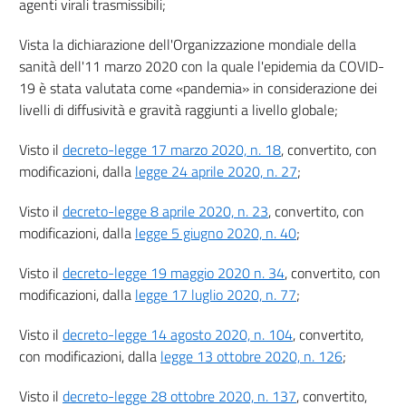
agenti virali trasmissibili;
9
Vista la dichiarazione dell'Organizzazione mondiale della
9 bis
sanità dell'11 marzo 2020 con la quale l'epidemia da COVID-
10
19 è stata valutata come «pandemia» in considerazione dei
10 bis
livelli di diffusività e gravità raggiunti a livello globale;
11
Visto il
decreto-legge 17 marzo 2020, n. 18
, convertito, con
12
modificazioni, dalla
legge 24 aprile 2020, n. 27
;
12 bis
Visto il
decreto-legge 8 aprile 2020, n. 23
, convertito, con
13
modificazioni, dalla
legge 5 giugno 2020, n. 40
;
13 bis
14
Visto il
decreto-legge 19 maggio 2020 n. 34
, convertito, con
modificazioni, dalla
legge 17 luglio 2020, n. 77
;
14 bis
15
Visto il
decreto-legge 14 agosto 2020, n. 104
, convertito,
16
con modificazioni, dalla
legge 13 ottobre 2020, n. 126
;
17
Visto il
decreto-legge 28 ottobre 2020, n. 137
, convertito,