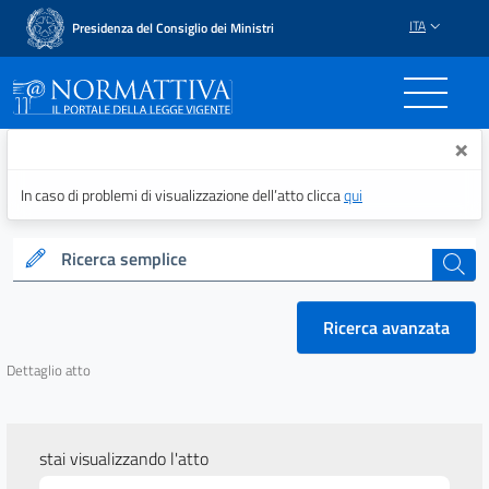
ITA
Presidenza del Consiglio dei Ministri
Normattiva - Il portale del
×
In caso di problemi di visualizzazione dell’atto clicca
qui
Ricerca semplice
cerca
Ricerca avanzata
Dettaglio atto
stai visualizzando l'atto