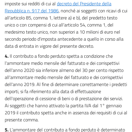
35 bis
imposte sui redditi di cui al
decreto del Presidente della
Repubblica n. 917 del 1986
, nonché ai soggetti con ricavi di cui
36
all'articolo 85, comma 1, lettere a) e b), del predetto testo
36 bis
unico o con compensi di cui all'articolo 54, comma 1, del
36 ter
medesimo testo unico, non superiori a 10 milioni di euro nel
secondo periodo d'imposta antecedente a quello in corso alla
37
data di entrata in vigore del presente decreto.
37 bis
4.
Il contributo a fondo perduto spetta a condizione che
37 ter
l'ammontare medio mensile del fatturato e dei corrispettivi
38
dell'anno 2020 sia inferiore almeno del 30 per cento rispetto
39
all'ammontare medio mensile del fatturato e dei corrispettivi
dell'anno 2019. Al fine di determinare correttamente i predetti
39 bis
importi, si fa riferimento alla data di effettuazione
39 ter
dell'operazione di cessione di beni o di prestazione dei servizi.
39 quater
Ai soggetti che hanno attivato la partita IVA dal 1° gennaio
2019 il contributo spetta anche in assenza dei requisiti di cui al
40
presente comma.
40 bis
5.
L'ammontare del contributo a fondo perduto è determinato