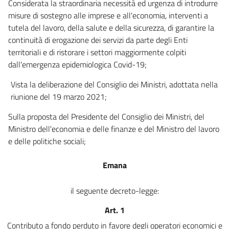
Considerata la straordinaria necessità ed urgenza di introdurre
23 bis
misure di sostegno alle imprese e all'economia, interventi a
23 ter
tutela del lavoro, della salute e della sicurezza, di garantire la
continuità di erogazione dei servizi da parte degli Enti
24
territoriali e di ristorare i settori maggiormente colpiti
24 bis
dall'emergenza epidemiologica Covid-19;
25
Vista la deliberazione del Consiglio dei Ministri, adottata nella
26
riunione del 19 marzo 2021;
26 bis
Sulla proposta del Presidente del Consiglio dei Ministri, del
27
Ministro dell'economia e delle finanze e del Ministro del lavoro
28
e delle politiche sociali;
29
Emana
29 bis
29 ter
il seguente decreto-legge:
29 quater
Art. 1
30
Contributo a fondo perduto in favore degli operatori economici e