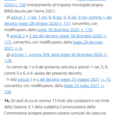
2020 n. 126
limitatamente all'imposta municipale propria
(IMU) dovuta per l'anno 2021;
e)
articoli 1
,
1-bis
,
1-ter
,
8
,
8-bis
,
9
,
9-bis
,
9-ter, comma 1, del
decreto-legge 28 ottobre 2020 n. 137
, convertito, con
modificazioni, dalla
legge 18 dicembre 2020, n. 176
;
f)
articoli 2
e
2-bis del decreto-legge 18 dicembre 2020, n.
172
, convertito, con modificazioni, dalla
legge 29 gennaio
2021, n. 6
;
g)
articolo 1, comma 599, della legge 30 dicembre 2020, n.
178
;
h) commi da 1 a 9 del presente articolo e articoli 1-ter, 5, 6,
commi 5 e 6, e 6-sexies del presente decreto;
h-bis)
articoli 1
e
4 del decreto-legge 25 maggio 2021, n. 73
,
convertito, con modificazioni, dalla
legge 23 luglio 2021, n.
106
.
14.
Gli aiuti di cui al comma 13 fruiti alle condizioni e nei limiti
della Sezione 3.1 della suddetta Comunicazione della
Commissione europea possono essere cumulati da ciascuna