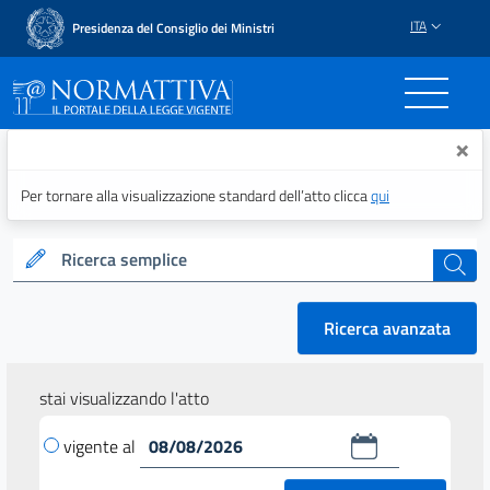
ITA
Presidenza del Consiglio dei Ministri
Normattiva - Il portale del
×
Per tornare alla visualizzazione standard dell’atto clicca
qui
Ricerca semplice
cerca
Ricerca avanzata
stai visualizzando l'atto
vigente al