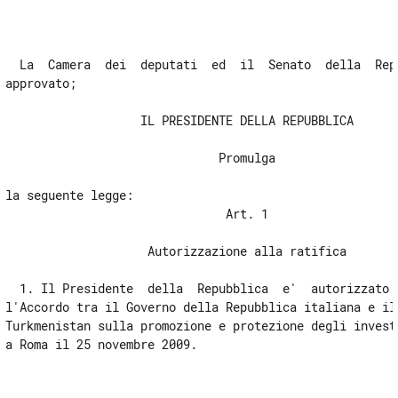
articolo VII
articolo VIII
articolo IX
  La  Camera  dei  deputati  ed  il  Senato  della  Repu
approvato; 

articolo X
articolo XI
                   IL PRESIDENTE DELLA REPUBBLICA 

articolo XII
                              Promulga 

articolo XIII
la seguente legge: 

articolo XIV
                               Art. 1 

articolo XV
                    Autorizzazione alla ratifica 

Agreement
Agreement
  1. Il Presidente  della  Repubblica  e'  autorizzato  
l'Accordo tra il Governo della Repubblica italiana e il 
Turkmenistan sulla promozione e protezione degli investi