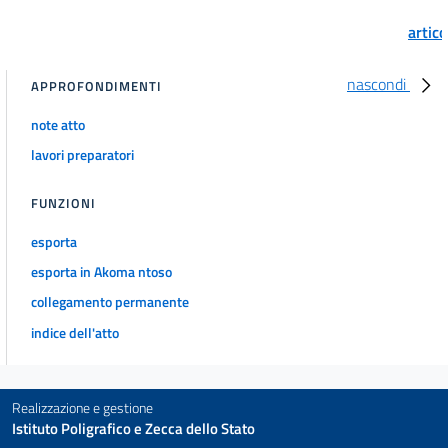
artic
nascondi
APPROFONDIMENTI
note atto
lavori preparatori
FUNZIONI
esporta
esporta in Akoma ntoso
collegamento permanente
indice dell'atto
Realizzazione e gestione
Istituto Poligrafico e Zecca dello Stato