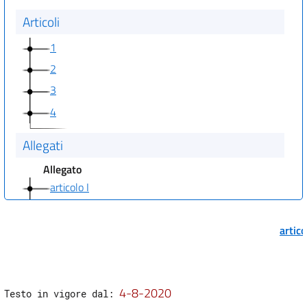
Articoli
1
2
3
4
Allegati
Allegato
articolo I
articolo II
articolo III
artic
articolo IV
articolo V
4-8-2020
articolo VI
Testo in vigore dal: 