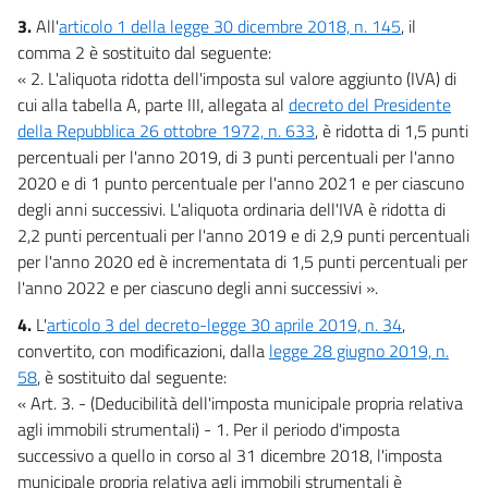
Allegato A
3.
All'
articolo 1 della legge 30 dicembre 2018, n. 145
, il
comma 2 è sostituito dal seguente:
Elenchi
« 2. L'aliquota ridotta dell'imposta sul valore aggiunto (IVA) di
Elenchi
cui alla tabella A, parte III, allegata al
decreto del Presidente
Tabelle A e B
della Repubblica 26 ottobre 1972, n. 633
, è ridotta di 1,5 punti
percentuali per l'anno 2019, di 3 punti percentuali per l'anno
Tabelle A e B
2020 e di 1 punto percentuale per l'anno 2021 e per ciascuno
Quadri generali
degli anni successivi. L'aliquota ordinaria dell'IVA è ridotta di
Quadri generali
2,2 punti percentuali per l'anno 2019 e di 2,9 punti percentuali
per l'anno 2020 ed è incrementata di 1,5 punti percentuali per
Stati di previsione
l'anno 2022 e per ciascuno degli anni successivi ».
Tabelle
4.
L'
articolo 3 del decreto-legge 30 aprile 2019, n. 34
,
convertito, con modificazioni, dalla
legge 28 giugno 2019, n.
58
, è sostituito dal seguente:
« Art. 3. - (Deducibilità dell'imposta municipale propria relativa
agli immobili strumentali) - 1. Per il periodo d'imposta
successivo a quello in corso al 31 dicembre 2018, l'imposta
municipale propria relativa agli immobili strumentali è