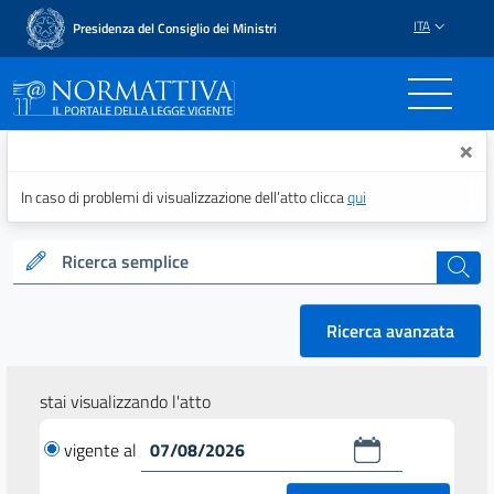
ITA
Presidenza del Consiglio dei Ministri
Normattiva - Il portale del
×
In caso di problemi di visualizzazione dell’atto clicca
qui
Ricerca semplice
cerca
Ricerca avanzata
stai visualizzando l'atto
vigente al