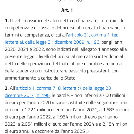
12
Art. 1
13
14
1.
I livelli massimi del saldo netto da finanziare, in termini di
competenza e di cassa, e del ricorso al mercato finanziario, in
15
termini di competenza, di cui all'
articolo 21, comma 1-ter,
16
lettera a), della legge 31 dicembre 2009, n. 196
, per gli anni
17
2020, 2021 e 2022, sono indicati nell'allegato 1 annesso alla
presente legge. I livelli del ricorso al mercato si intendono al
18
netto delle operazioni effettuate al fine di rimborsare prima
19
della scadenza o di ristrutturare passività preesistenti con
ammortamento a carico dello Stato.
Allegati
2.
All'
articolo 1, comma 718, lettera c), della legge 23
Allegato 1
dicembre 2014, n. 190
, le parole: « non inferiori a 400 milioni
Allegato 1
di euro per l'anno 2020 » sono sostituite dalle seguenti: « non
inferiori a 1.221 milioni di euro per l'anno 2021, a 1.683 milioni
Tabella 1
di euro per l'anno 2022, a 1.954 milioni di euro per l'anno
Tabella 1
2023, a 2.054 milioni di euro per l'anno 2024 e a 2.154 milioni
Allegato A
di euro annui a decorrere dall'anno 2025 ».