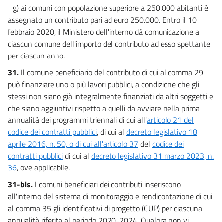
g) ai comuni con popolazione superiore a 250.000 abitanti è
assegnato un contributo pari ad euro 250.000. Entro il 10
febbraio 2020, il Ministero dell'interno dà comunicazione a
ciascun comune dell'importo del contributo ad esso spettante
per ciascun anno.
31.
Il comune beneficiario del contributo di cui al comma 29
può finanziare uno o più lavori pubblici, a condizione che gli
stessi non siano già integralmente finanziati da altri soggetti e
che siano aggiuntivi rispetto a quelli da avviare nella prima
annualità dei programmi triennali di cui all'
articolo 21 del
codice dei contratti pubblici
, di cui al
decreto legislativo 18
aprile 2016, n. 50, o di cui all'articolo 37
del
codice dei
contratti pubblici
di cui al
decreto legislativo 31 marzo 2023, n.
36
, ove applicabile.
31-bis.
I comuni beneficiari dei contributi inseriscono
all'interno del sistema di monitoraggio e rendicontazione di cui
al comma 35 gli identificativi di progetto (CUP) per ciascuna
annualità riferita al periodo 2020-2024. Qualora non vi