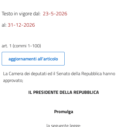
1 (commi 701-800)
Testo in vigore dal:
23-5-2026
1 (commi 801-884)
SEZIONE II
al:
31-12-2026
APPROVAZIONE DEGLI STATI
DI PREVISIONE
2
art. 1 (commi 1-100)
3
4
aggiornamenti all'articolo
5
La Camera dei deputati ed il Senato della Repubblica hanno
6
approvato;
7
IL PRESIDENTE DELLA REPUBBLICA
8
9
10
Promulga
11
la seguente legge: