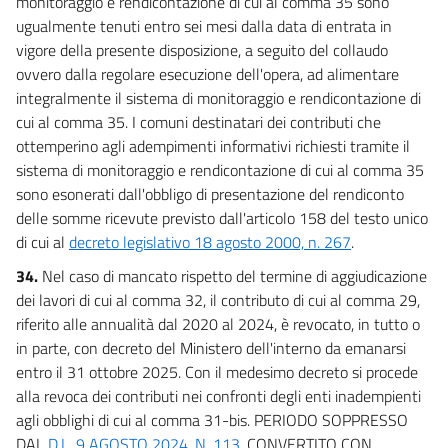
monitoraggio e rendicontazione di cui al comma 35 sono
ugualmente tenuti entro sei mesi dalla data di entrata in
vigore della presente disposizione, a seguito del collaudo
ovvero dalla regolare esecuzione dell'opera, ad alimentare
integralmente il sistema di monitoraggio e rendicontazione di
cui al comma 35. I comuni destinatari dei contributi che
ottemperino agli adempimenti informativi richiesti tramite il
sistema di monitoraggio e rendicontazione di cui al comma 35
sono esonerati dall'obbligo di presentazione del rendiconto
delle somme ricevute previsto dall'articolo 158 del testo unico
di cui al
decreto legislativo 18 agosto 2000, n. 267
.
34.
Nel caso di mancato rispetto del termine di aggiudicazione
dei lavori di cui al comma 32, il contributo di cui al comma 29,
riferito alle annualità dal 2020 al 2024, è revocato, in tutto o
in parte, con decreto del Ministero dell'interno da emanarsi
entro il 31 ottobre 2025. Con il medesimo decreto si procede
alla revoca dei contributi nei confronti degli enti inadempienti
agli obblighi di cui al comma 31-bis. PERIODO SOPPRESSO
DAL
D.L. 9 AGOSTO 2024, N. 113
, CONVERTITO CON