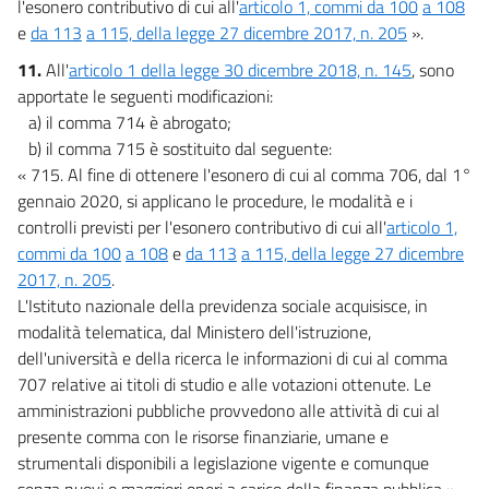
l'esonero contributivo di cui all'
articolo 1, commi da 100
a 108
e
da 113
a 115, della legge 27 dicembre 2017, n. 205
».
11.
All'
articolo 1 della legge 30 dicembre 2018, n. 145
, sono
apportate le seguenti modificazioni:
a) il comma 714 è abrogato;
b) il comma 715 è sostituito dal seguente:
« 715. Al fine di ottenere l'esonero di cui al comma 706, dal 1°
gennaio 2020, si applicano le procedure, le modalità e i
controlli previsti per l'esonero contributivo di cui all'
articolo 1,
commi da 100
a 108
e
da 113
a 115, della legge 27 dicembre
2017, n. 205
.
L'Istituto nazionale della previdenza sociale acquisisce, in
modalità telematica, dal Ministero dell'istruzione,
dell'università e della ricerca le informazioni di cui al comma
707 relative ai titoli di studio e alle votazioni ottenute. Le
amministrazioni pubbliche provvedono alle attività di cui al
presente comma con le risorse finanziarie, umane e
strumentali disponibili a legislazione vigente e comunque
senza nuovi o maggiori oneri a carico della finanza pubblica ».