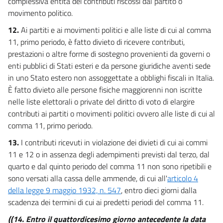
complessiva entità dei contributi riscossi dal partito o
movimento politico.
12.
Ai partiti e ai movimenti politici e alle liste di cui al comma
11, primo periodo, è fatto divieto di ricevere contributi,
prestazioni o altre forme di sostegno provenienti da governi o
enti pubblici di Stati esteri e da persone giuridiche aventi sede
in uno Stato estero non assoggettate a obblighi fiscali in Italia.
È fatto divieto alle persone fisiche maggiorenni non iscritte
nelle liste elettorali o private del diritto di voto di elargire
contributi ai partiti o movimenti politici ovvero alle liste di cui al
comma 11, primo periodo.
13.
I contributi ricevuti in violazione dei divieti di cui ai commi
11 e 12 o in assenza degli adempimenti previsti dal terzo, dal
quarto e dal quinto periodo del comma 11 non sono ripetibili e
sono versati alla cassa delle ammende, di cui all'
articolo 4
della legge 9 maggio 1932, n. 547
, entro dieci giorni dalla
scadenza dei termini di cui ai predetti periodi del comma 11.
((14. Entro il quattordicesimo giorno antecedente la data