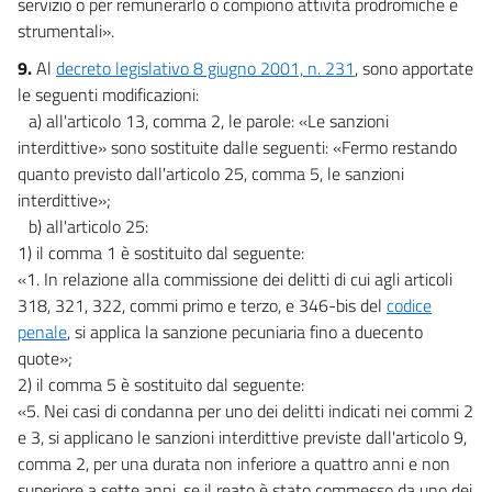
servizio o per remunerarlo o compiono attività prodromiche e
strumentali».
9.
Al
decreto legislativo 8 giugno 2001, n. 231
, sono apportate
le seguenti modificazioni:
a) all'articolo 13, comma 2, le parole: «Le sanzioni
interdittive» sono sostituite dalle seguenti: «Fermo restando
quanto previsto dall'articolo 25, comma 5, le sanzioni
interdittive»;
b) all'articolo 25:
1) il comma 1 è sostituito dal seguente:
«1. In relazione alla commissione dei delitti di cui agli articoli
318, 321, 322, commi primo e terzo, e 346-bis del
codice
penale
, si applica la sanzione pecuniaria fino a duecento
quote»;
2) il comma 5 è sostituito dal seguente:
«5. Nei casi di condanna per uno dei delitti indicati nei commi 2
e 3, si applicano le sanzioni interdittive previste dall'articolo 9,
comma 2, per una durata non inferiore a quattro anni e non
superiore a sette anni, se il reato è stato commesso da uno dei