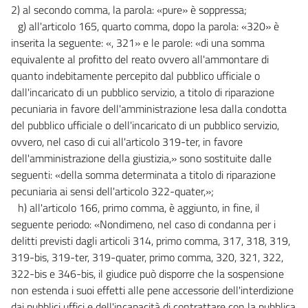
2) al secondo comma, la parola: «pure» è soppressa;
g) all'articolo 165, quarto comma, dopo la parola: «320» è
inserita la seguente: «, 321» e le parole: «di una somma
equivalente al profitto del reato ovvero all'ammontare di
quanto indebitamente percepito dal pubblico ufficiale o
dall'incaricato di un pubblico servizio, a titolo di riparazione
pecuniaria in favore dell'amministrazione lesa dalla condotta
del pubblico ufficiale o dell'incaricato di un pubblico servizio,
ovvero, nel caso di cui all'articolo 319-ter, in favore
dell'amministrazione della giustizia,» sono sostituite dalle
seguenti: «della somma determinata a titolo di riparazione
pecuniaria ai sensi dell'articolo 322-quater,»;
h) all'articolo 166, primo comma, è aggiunto, in fine, il
seguente periodo: «Nondimeno, nel caso di condanna per i
delitti previsti dagli articoli 314, primo comma, 317, 318, 319,
319-bis, 319-ter, 319-quater, primo comma, 320, 321, 322,
322-bis e 346-bis, il giudice può disporre che la sospensione
non estenda i suoi effetti alle pene accessorie dell'interdizione
dai pubblici uffici e dell'incapacità di contrattare con la pubblica