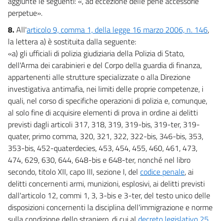
aggiunte le seguenti: «, ad eccezione delle pene accessorie
perpetue».
8.
All'
articolo 9, comma 1, della legge 16 marzo 2006, n. 146
,
la lettera a) è sostituita dalla seguente:
«a) gli ufficiali di polizia giudiziaria della Polizia di Stato,
dell'Arma dei carabinieri e del Corpo della guardia di finanza,
appartenenti alle strutture specializzate o alla Direzione
investigativa antimafia, nei limiti delle proprie competenze, i
quali, nel corso di specifiche operazioni di polizia e, comunque,
al solo fine di acquisire elementi di prova in ordine ai delitti
previsti dagli articoli 317, 318, 319, 319-bis, 319-ter, 319-
quater, primo comma, 320, 321, 322, 322-bis, 346-bis, 353,
353-bis, 452-quaterdecies, 453, 454, 455, 460, 461, 473,
474, 629, 630, 644, 648-bis e 648-ter, nonché nel libro
secondo, titolo XII, capo III, sezione I, del
codice penale
, ai
delitti concernenti armi, munizioni, esplosivi, ai delitti previsti
dall'articolo 12, commi 1, 3, 3-bis e 3-ter, del testo unico delle
disposizioni concernenti la disciplina dell'immigrazione e norme
sulla condizione dello straniero, di cui al
decreto legislativo 25