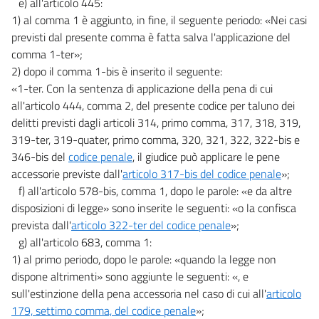
e) all'articolo 445:
1) al comma 1 è aggiunto, in fine, il seguente periodo: «Nei casi
previsti dal presente comma è fatta salva l'applicazione del
comma 1-ter»;
2) dopo il comma 1-bis è inserito il seguente:
«1-ter. Con la sentenza di applicazione della pena di cui
all'articolo 444, comma 2, del presente codice per taluno dei
delitti previsti dagli articoli 314, primo comma, 317, 318, 319,
319-ter, 319-quater, primo comma, 320, 321, 322, 322-bis e
346-bis del
codice penale
, il giudice può applicare le pene
accessorie previste dall'
articolo 317-bis del codice penale
»;
f) all'articolo 578-bis, comma 1, dopo le parole: «e da altre
disposizioni di legge» sono inserite le seguenti: «o la confisca
prevista dall'
articolo 322-ter del codice penale
»;
g) all'articolo 683, comma 1:
1) al primo periodo, dopo le parole: «quando la legge non
dispone altrimenti» sono aggiunte le seguenti: «, e
sull'estinzione della pena accessoria nel caso di cui all'
articolo
179, settimo comma, del codice penale
»;