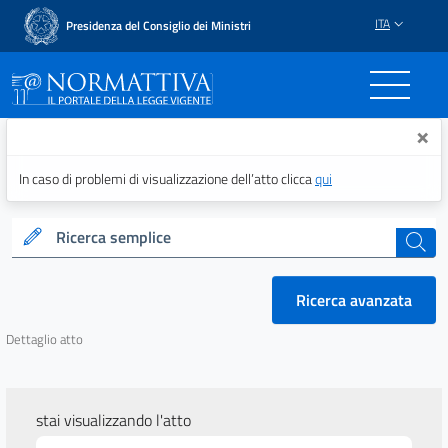
ITA
Presidenza del Consiglio dei Ministri
Normattiva - Il portale del
×
In caso di problemi di visualizzazione dell’atto clicca
qui
Ricerca semplice
cerca
Ricerca avanzata
Dettaglio atto
stai visualizzando l'atto