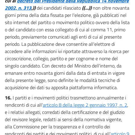
cui al
decreto del Presidente della Repubblica 14 novembre
2002, n. 313
,))
dei candidati rilasciato
((...))
non oltre novanta
giorni prima della data fissata per l'elezione, già pubblicati nel
sito internet del partito o movimento politico ovvero della lista
o del candidato con essa collegato di cui al comma 11, primo
periodo, previamente comunicati agli enti di cui al presente
periodo. La pubblicazione deve consentire all'elettore di
accedere alle informazioni ivi riportate attraverso la ricerca per
circoscrizione, collegio, partito e per cognome e nome del
singolo candidato. Con decreto del Ministro dell'interno, da
emanare entro novanta giorni dalla data di entrata in vigore
della presente legge, sono definite le modalità tecniche di
acquisizione dei dati su apposita piattaforma informatica.
16.
I partiti e i movimenti politici trasmettono annualmente i
rendiconti di cui all'
articolo 8 della legge 2 gennaio 1997, n. 2
,
e i relativi allegati, corredati della certificazione e del giudizio
del revisore legale, redatti ai sensi della normativa vigente,
alla Commissione per la trasparenza e il controllo dei
rendiconti dei partiti e dei movimenti politici, di cui all'
articolo 9,