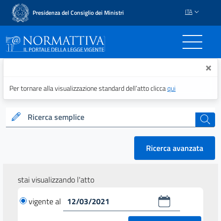
ITA
Presidenza del Consiglio dei Ministri
Normattiva - Il portale del
×
Per tornare alla visualizzazione standard dell’atto clicca
qui
Ricerca semplice
cerca
Ricerca avanzata
stai visualizzando l'atto
vigente al