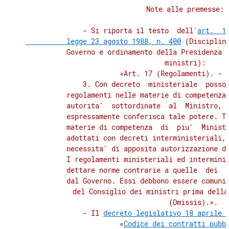
          Note alle premesse: 

              - Si riporta il testo  dell'
art.  17
          legge 23 agosto 1988, n. 400
 (Disciplina
          Governo e ordinamento della Presidenza  
          ministri): 

              «Art. 17 (Regolamenti). - (
              3. Con decreto  ministeriale  posson
          regolamenti nelle materie di competenza 
          autorita'  sottordinate  al  Ministro,  
          espressamente conferisca tale potere. Ta
          materie di competenza  di  piu'  Ministr
          adottati con decreti interministeriali, 
          necessita' di apposita autorizzazione da
          I regolamenti ministeriali ed interminis
          dettare norme contrarie a quelle  dei  r
          dal Governo. Essi debbono essere comunic
          del Consiglio dei ministri prima della
              (Omissis).». 

              - Il 
decreto legislativo 18 aprile 
          «
Codice dei contratti pubb