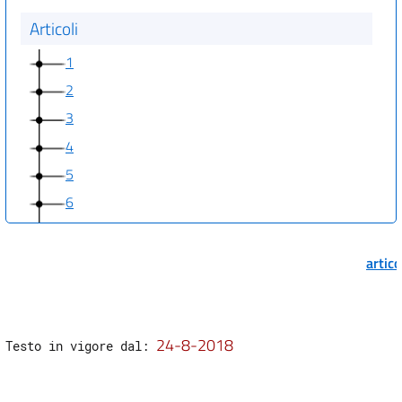
Articoli
1
2
3
4
5
6
7
8
artic
9
10
24-8-2018
Testo in vigore dal: 
Allegati
Allegato 1