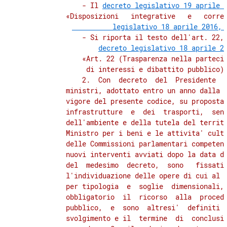
              - Il 
decreto legislativo 19 aprile 
          «Disposizioni   integrative   e   corre
          legislativo 18 aprile 2016, 
              - Si riporta il testo dell'art. 22, 
decreto legislativo 18 aprile 2
              «Art. 22 (Trasparenza nella partecip
          di interessi e dibattito pubblico).
              2.  Con  decreto  del  Presidente  d
          ministri, adottato entro un anno dalla d
          vigore del presente codice, su proposta 
          infrastrutture  e  dei  trasporti,  sent
          dell'ambiente e della tutela del territo
          Ministro per i beni e le attivita' cultu
          delle Commissioni parlamentari competent
          nuovi interventi avviati dopo la data di
          del  medesimo  decreto,  sono   fissati 
          l'individuazione delle opere di cui al  
          per tipologia  e  soglie  dimensionali, 
          obbligatorio  il  ricorso  alla  procedu
          pubblico,  e  sono  altresi'  definiti  
          svolgimento e il  termine  di  conclusio