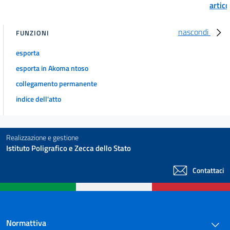
artic
nascondi
FUNZIONI
esporta
esporta in Akoma ntoso
collegamento permanente
indice dell'atto
Realizzazione e gestione
Istituto Poligrafico e Zecca dello Stato
Contattaci
Normattiva