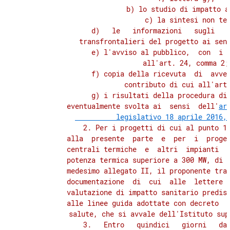
                b) lo studio di impatto am
                c) la sintesi non tec
                d)   le   informazioni   sugli   e
          transfrontalieri del progetto ai sens
                e) l'avviso al pubblico,  con  i  
          all'art. 24, comma 2; 
                f) copia della ricevuta  di  avven
          contributo di cui all'art.
                g) i risultati della procedura di 
          eventualmente svolta ai  sensi  dell'
ar
          legislativo 18 aprile 2016,
              2. Per i progetti di cui al punto 1)
          alla  presente  parte  e  per  i  proget
          centrali termiche  e  altri  impianti  d
          potenza termica superiore a 300 MW, di c
          medesimo allegato II, il proponente tras
          documentazione  di  cui  alle  lettere  
          valutazione di impatto sanitario predisp
          alle linee guida adottate con decreto  d
          salute, che si avvale dell'Istituto sup
              3.   Entro   quindici   giorni   dal