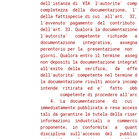
          dell'istanza di  VIA  l'autorita'  compe
          completezza  della  documentazione,  l'e
          della fattispecie di cui  all'art.  32, 
          l'avvenuto  pagamento  del  contributo  
          dell'art. 33. Qualora la documentazione 
          l'autorita'   competente   richiede   al
          documentazione   integrativa,   assegnan
          perentorio per la  presentazione  non  s
          giorni. Qualora entro il termine  assegn
          non depositi la documentazione integrati
          all'esito  della  verifica,   da   effet
          dell'autorita' competente nel termine di
          la documentazione risulti ancora incompl
          intende  ritirata  ed  e'   fatto   obbl
          competente di procedere all'arch
              4.  La  documentazione   di   cui   
          immediatamente pubblicata e resa accessi
          tali da garantire la tutela della riserv
          informazioni  industriali  o   commercia
          proponente,  in  conformita'  a   quanto
          disciplina  sull'accesso  del   pubblico