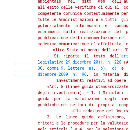
          ambientale,  nel   sito   web   dell'aut
          all'esito delle verifiche di cui al  com
          competente comunica contestualmente per 
          tutte le Amministrazioni e a tutti  gli 
          potenzialmente  interessati  e   comunqu
          esprimersi sulla  realizzazione  del  pr
          pubblicazione della documentazione nel p
          medesima comunicazione e' effettuata in 
          altro Stato ai sensi dell'art. 32,
              -  Si  riporta  il  testo  dell'
art
          legislativo 29 dicembre 2011, n. 228
 (A
          30, comma 9, lettere  a)
,  
b)
,  
c)
  e  
          dicembre 2009, n. 196
,  in  materia  di 
          investimenti relativi ad opere p
              «Art. 8 (Linee guida standardizzate 
          degli investimenti). - 1. I Ministeri  p
          guida  per  la  valutazione  degli  inve
          pubbliche nei settori di  propria  compe
          alla redazione del Documen
              2.  Le  linee  guida  definiscono,  
          criteri e le procedure per la valutazion
          agli articoli 3 e 4, per la selezione de