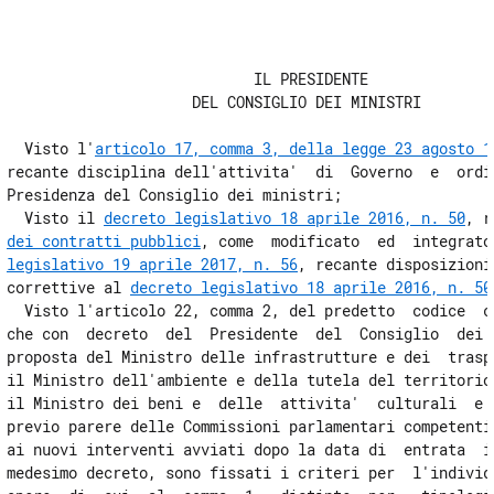
Allegato 1
                            IL PRESIDENTE 

                     DEL CONSIGLIO DEI MINISTRI 

  Visto l'
articolo 17, comma 3, della legge 23 agosto 1
recante disciplina dell'attivita'  di  Governo  e  ordin
Presidenza del Consiglio dei ministri; 

  Visto il 
decreto legislativo 18 aprile 2016, n. 50
, r
dei contratti pubblici
, come  modificato  ed  integrato
legislativo 19 aprile 2017, n. 56
, recante disposizioni
correttive al 
decreto legislativo 18 aprile 2016, n. 50
  Visto l'articolo 22, comma 2, del predetto  codice  ch
che con  decreto  del  Presidente  del  Consiglio  dei  
proposta del Ministro delle infrastrutture e dei  traspo
il Ministro dell'ambiente e della tutela del territorio 
il Ministro dei beni e  delle  attivita'  culturali  e  
previo parere delle Commissioni parlamentari competenti,
ai nuovi interventi avviati dopo la data di  entrata  in
medesimo decreto, sono fissati i criteri per  l'individu