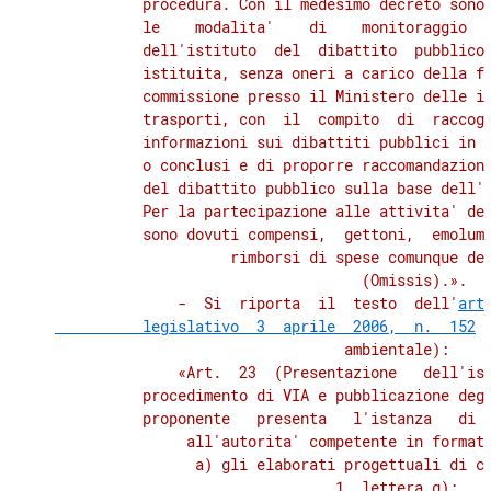
          procedura. Con il medesimo decreto sono 
          le    modalita'    di    monitoraggio   
          dell'istituto  del  dibattito  pubblico.
          istituita, senza oneri a carico della fi
          commissione presso il Ministero delle in
          trasporti, con  il  compito  di  raccogl
          informazioni sui dibattiti pubblici in c
          o conclusi e di proporre raccomandazioni
          del dibattito pubblico sulla base dell'e
          Per la partecipazione alle attivita' del
          sono dovuti compensi,  gettoni,  emolume
          rimborsi di spese comunque den
              (Omissis).». 

              -  Si  riporta  il  testo  dell'
art
          legislativo  3  aprile  2006,  n.  152
 
          ambientale): 

              «Art.  23  (Presentazione   dell'ist
          procedimento di VIA e pubblicazione degl
          proponente   presenta   l'istanza   di  
          all'autorita' competente in formato
                a) gli elaborati progettuali di cu
          1, lettera g); 
