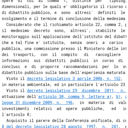
opere  di  cui  al  comma  1,  distinte  per   tipologia
dimensionali, per le quali e' obbligatorio il ricorso al
di dibattito pubblico, e  sono  altresi'  definiti  le  
svolgimento e il termine di conclusione della medesima p
  Considerato che il richiamato articolo 22, comma 2, pr
il  medesimo  decreto  sono,  altresi',  stabilite  le  
monitoraggio sull'applicazione dell'istituto del dibatti
che a tal fine e' istituita,  senza  oneri  a  carico  d
pubblica, una commissione presso il Ministero delle infr
dei  trasporti,  con  il  compito   di   raccogliere   e
informazioni  sui  dibattiti  pubblici  in  corso  di  s
conclusi  e  di  proporre  raccomandazioni  per  lo  svo
dibattito pubblico sulla base dell'esperienza maturata; 
  Visto il 
decreto legislativo 3 aprile 2006, n. 152
,  
in materia ambientale, ed in particolare l'articolo 23; 
  Visto il 
decreto legislativo 29  dicembre  2011,  n. 
attuazione dell'
articolo 30, comma 9, lettere a)
, 
b)
, 
c
legge 31 dicembre 2009, n.  196
,  in  materia  di  valu
investimenti  relativi  ad  opere  pubbliche,   ed   in 
l'articolo 8; 

  Acquisito il parere della Conferenza unificata, di cu
8 del decreto legislativo 28 agosto  1997,  n.  281
,  e