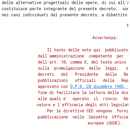
delle alternative progettuali delle opere, di cui all'Al
costituisce parte integrante del presente decreto,  sono
                                    N 
          Avvertenza: 

              Il testo delle note qui  pubblicato 
          dall'amministrazione  competente  per  m
          dell'art. 10, comma 3, del testo unico  
          sulla  promulgazione  delle  leggi,   su
          decreti   del   Presidente   della   Rep
          pubblicazioni   ufficiali   della   Repu
          approvato con 
D.P.R. 28 dicembre 1985, 
          fine di facilitare la lettura delle disp
          alle quali e'  operato  il  rinvio.  Res
          valore e l'efficacia degli atti legislat
              Per le direttive CEE vengono  fornit
          pubblicazione  nella  Gazzetta  Ufficial
          europee (GUUE). 
