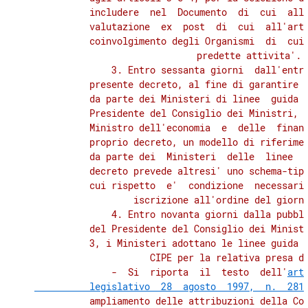
          includere  nel  Documento  di  cui  all'
          valutazione  ex  post  di  cui  all'art.
          coinvolgimento degli Organismi  di  cui 
          predette attivita'. 

              3. Entro sessanta giorni  dall'entra
          presente decreto, al fine di garantire  
          da parte dei Ministeri di linee  guida  
          Presidente del Consiglio dei Ministri, d
          Ministro dell'economia  e  delle  finanz
          proprio decreto, un modello di riferimen
          da parte dei  Ministeri  delle  linee  g
          decreto prevede altresi' uno schema-tipo
          cui rispetto  e'  condizione  necessaria
          iscrizione all'ordine del giorno
              4. Entro novanta giorni dalla pubbli
          del Presidente del Consiglio dei Ministr
          3, i Ministeri adottano le linee guida e
          CIPE per la relativa presa d'
              -  Si  riporta  il  testo  dell'
art
          legislativo  28  agosto  1997,  n.  281
          ampliamento delle attribuzioni della Con