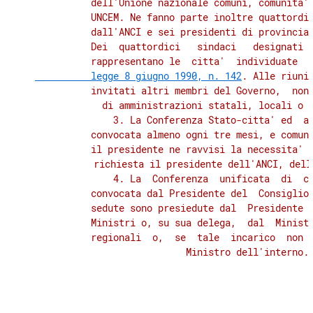
          dell'Unione nazionale comuni, comunita' 
          UNCEM. Ne fanno parte inoltre quattordic
          dall'ANCI e sei presidenti di provincia 
          Dei  quattordici   sindaci   designati  
          rappresentano le  citta'  individuate  
          legge 8 giugno 1990, n. 142
. Alle riunio
          invitati altri membri del Governo,  nonc
          di amministrazioni statali, locali o d
              3. La Conferenza Stato-citta' ed  au
          convocata almeno ogni tre mesi, e comunq
          il presidente ne ravvisi la necessita' o
          richiesta il presidente dell'ANCI, dell
              4. La  Conferenza  unificata  di  cu
          convocata dal Presidente del  Consiglio 
          sedute sono presiedute dal  Presidente  
          Ministri o, su sua delega,  dal  Ministr
          regionali  o,  se  tale  incarico  non  
          Ministro dell'interno.»