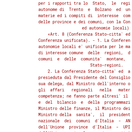
          per i rapporti tra lo  Stato,  le  regio
          autonome di  Trento  e  Bolzano  ed  uni
          materie ed i compiti di  interesse  comu
          delle province e dei comuni, con la Conf
          ed autonomie locali): 
              «Art. 8 (Conferenza Stato-citta' ed 
          Conferenza unificata). - 1. La Conferenz
          autonomie locali e' unificata per le mat
          di interesse comune  delle  regioni,  de
          comuni  e  delle  comunita'  montane,  c
          Stato-regioni. 

              2. La Conferenza Stato-citta' ed  au
          presieduta dal Presidente del Consiglio 
          sua delega, dal Ministro dell'interno o 
          gli  affari   regionali   nella   materi
          competenza; ne fanno parte altresi' il M
          e  del  bilancio  e  della  programmazio
          Ministro delle finanze, il Ministro dei 
          Ministro della  sanita',  il  presidente
          nazionale  dei  comuni  d'Italia  -  ANC
          dell'Unione  province  d'Italia  -  UPI 