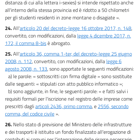
distanza di cui alla lettera i-sexies) si intende rispettato anche
all'interno della stessa provincia ed è ridotto a 50 chilometri
per gli studenti residenti in zone montane o disagiate ».
24.
All'
articolo 20 del decreto-legge 16 ottobre 2017, n. 148
,
convertito, con modificazioni, dalla
legge 4 dicembre 2017, n.
172, il comma 8-bis
è abrogato.
25.
All'
articolo 36, comma 1-ter, del decreto-legge 25 giugno
2008, n. 112
, convertito, con modificazioni, dalla
legge 6
agosto 2008, n. 133
, sono apportate le seguenti modificazioni:
a) le parole: « sottoscritti con firma digitale » sono sostituite
dalle seguenti: « stipulati con atto pubblico informatico »;
b) sono aggiunte, in fine, le seguenti parole: « e fatti salvi i
requisiti formali per l'iscrizione nel registro delle imprese come
prescritti dagli
articoli 2436, primo comma
, e
2556, secondo
comma, del codice civile
».
26.
Nello stato di previsione del Ministero delle infrastrutture
e dei trasporti è istituito un fondo finalizzato all'erogazione di
contributi ai comuni per l'integrazione delle risorse necessarie