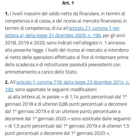
10
Art. 1
11
1.
I livelli massimi del saldo netto da finanziare, in termini di
competenza e di cassa, e del ricorso al mercato finanziario, in
12
termini di competenza, di cui all'
articolo 21, comma 1-ter,
13
lettera a), della legge 31 dicembre 2009, n. 196
, per gli anni
14
2018, 2019 e 2020, sono indicati nell'allegato n. 1 annesso
15
alla presente legge. I livelli del ricorso al mercato si intendono
al netto delle operazioni effettuate al fine di rimborsare prima
16
della scadenza o di ristrutturare passività preesistenti con
17
ammortamento a carico dello Stato.
18
2.
All'
articolo 1, comma 718, della legge 23 dicembre 2014, n.
19
190
, sono apportate le seguenti modificazioni:
a) alla lettera a), le parole: « di 1,14 punti percentuali dal 1º
Allegati
gennaio 2018 e di ulteriori 0,86 punti percentuali a decorrere
dal 1º gennaio 2019 e di un ulteriore punto percentuale a
Allegato 1
decorrere dal 1º gennaio 2020 » sono sostituite dalle seguenti:
Allegato 1
« di 1,5 punti percentuali dal 1º gennaio 2019 e di ulteriori 1,5
Allegato A
punti percentuali a decorrere dal 1º gennaio 2020 »;