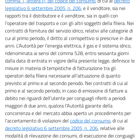
comma 1, lettera c), del codice del consumo
, di cui al
decreto
legislativo 6 settembre 2005, n. 206
, e il venditore, sia nei
rapporti tra il distributore e il venditore, sia in quelli con
l'operatore del trasporto e con gli altri soggetti della filiera. Nei
contratti di fornitura del servizio idrico, relativi alle categorie di
cui al primo periodo, il diritto al corrispettivo si prescrive in due
anni. L'Autorità per l'energia elettrica, il gas e il sistema idrico,
ridenominata ai sensi del comma 528, entro sessanta giorni
dalla data di entrata in vigore della presente legge, definisce le
misure in materia di tempistiche di fatturazione tra gli
operatori della filiera necessarie all'attuazione di quanto
previsto al primo e al secondo periodo. Nei contratti di cui al
primo e al secondo periodo, in caso di emissione di fatture a
debito nei riguardi dell'utente per conguagli riferiti a periodi
maggiori di due anni, qualora l'Autorità garante della
concorrenza e del mercato abbia aperto un procedimento per
l'accertamento di violazioni del
codice del consumo
, di cui al
decreto legislativo 6 settembre 2005, n. 206
, relative alle
modalità di rilevazione dei consumi, di esecuzione dei conguagli