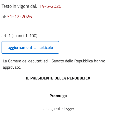
Testo in vigore dal:
14-5-2026
1 (commi 801-900)
1 (commi 901-1000)
al:
31-12-2026
1 (commi 1001-1100 bis)
1 (commi 1101-1181)
art. 1 (commi 1-100)
Parte II
Sezione II
aggiornamenti all'articolo
Approvazione degli stati di previsione
2
La Camera dei deputati ed il Senato della Repubblica hanno
3
approvato;
4
5
IL PRESIDENTE DELLA REPUBBLICA
6
7
Promulga
8
la seguente legge:
9