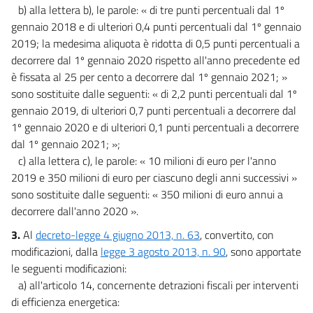
b) alla lettera b), le parole: « di tre punti percentuali dal 1º
Allegato A
gennaio 2018 e di ulteriori 0,4 punti percentuali dal 1º gennaio
Allegato B
2019; la medesima aliquota è ridotta di 0,5 punti percentuali a
Allegato B
decorrere dal 1º gennaio 2020 rispetto all'anno precedente ed
è fissata al 25 per cento a decorrere dal 1º gennaio 2021; »
Allegato 2
sono sostituite dalle seguenti: « di 2,2 punti percentuali dal 1º
Allegato 2
gennaio 2019, di ulteriori 0,7 punti percentuali a decorrere dal
1º gennaio 2020 e di ulteriori 0,1 punti percentuali a decorrere
Tabelle
dal 1º gennaio 2021; »;
Tabelle
c) alla lettera c), le parole: « 10 milioni di euro per l'anno
Quadri generali
2019 e 350 milioni di euro per ciascuno degli anni successivi »
Quadri generali
sono sostituite dalle seguenti: « 350 milioni di euro annui a
decorrere dall'anno 2020 ».
Stati di previsione
3.
Al
decreto-legge 4 giugno 2013, n. 63
, convertito, con
Tabelle
modificazioni, dalla
legge 3 agosto 2013, n. 90
, sono apportate
le seguenti modificazioni:
a) all'articolo 14, concernente detrazioni fiscali per interventi
di efficienza energetica: