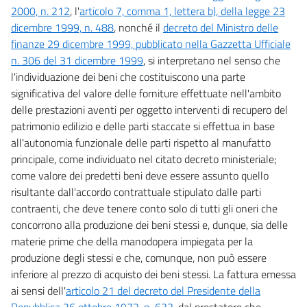
2000, n. 212
, l'
articolo 7, comma 1, lettera b), della legge 23
dicembre 1999, n. 488
, nonché il
decreto del Ministro delle
finanze 29 dicembre 1999, pubblicato nella Gazzetta Ufficiale
n. 306 del 31 dicembre 1999
, si interpretano nel senso che
l'individuazione dei beni che costituiscono una parte
significativa del valore delle forniture effettuate nell'ambito
delle prestazioni aventi per oggetto interventi di recupero del
patrimonio edilizio e delle parti staccate si effettua in base
all'autonomia funzionale delle parti rispetto al manufatto
principale, come individuato nel citato decreto ministeriale;
come valore dei predetti beni deve essere assunto quello
risultante dall'accordo contrattuale stipulato dalle parti
contraenti, che deve tenere conto solo di tutti gli oneri che
concorrono alla produzione dei beni stessi e, dunque, sia delle
materie prime che della manodopera impiegata per la
produzione degli stessi e che, comunque, non può essere
inferiore al prezzo di acquisto dei beni stessi. La fattura emessa
ai sensi dell'
articolo 21 del decreto del Presidente della
Repubblica 26 ottobre 1972, n. 633
, dal prestatore che