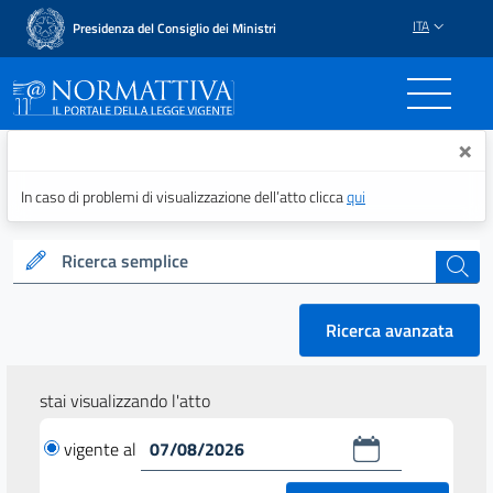
ITA
Presidenza del Consiglio dei Ministri
Normattiva - Il portale del
×
In caso di problemi di visualizzazione dell’atto clicca
qui
Ricerca semplice
cerca
Ricerca avanzata
stai visualizzando l'atto
vigente al