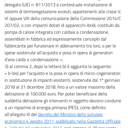
delegato (UE) n. 811/2013 e contestuale installazione di
sistemi di termoregolazione evoluti, appartenenti alle classi V,
VI oppure VIII della comunicazione della Commissione 2014/C
207/02, o con impianti dotati di apparecchi ibridi, costituiti da
pompa di calore integrata con caldaia a condensazione,
assemblati in fabbrica ed espressamente concepiti dal
fabbricante per funzionare in abbinamento tra loro, o per le
spese sostenute all'acquisto e posa in opera di generatori
d'aria calda a condensazione »;
3) al comma 2, dopo la lettera b) è aggiunta la seguente:
« b-bis) per l'acquisto e la posa in opera di micro-cogeneratori
in sostituzione di impianti esistenti, sostenute dal 1º gennaio
2018 al 31 dicembre 2018, fino a un valore massimo della
detrazione di 100.000 euro. Per poter beneficiare della
suddetta detrazione gli interventi in oggetto devono condurre
a un risparmio di energia primaria (PES), come definito
all'allegato III del
decreto del Ministro dello sviluppo
economico 4 agosto 2011, pubblicato nella Gazzetta Ufficiale
n. 218 del 19 settembre 2011
, pari almeno al 20 per cento »;