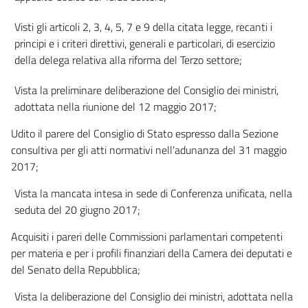
Disposizioni generali
20
Visti gli articoli 2, 3, 4, 5, 7 e 9 della citata legge, recanti i
Capo II
principi e i criteri direttivi, generali e particolari, di esercizio
Della Costituzione
della delega relativa alla riforma del Terzo settore;
21
22
Vista la preliminare deliberazione del Consiglio dei ministri,
adottata nella riunione del 12 maggio 2017;
Capo III
Dell'ordinamento e della amministrazione
Udito il parere del Consiglio di Stato espresso dalla Sezione
23
consultiva per gli atti normativi nell'adunanza del 31 maggio
24
2017;
25
Vista la mancata intesa in sede di Conferenza unificata, nella
26
seduta del 20 giugno 2017;
27
Acquisiti i pareri delle Commissioni parlamentari competenti
28
per materia e per i profili finanziari della Camera dei deputati e
del Senato della Repubblica;
29
30
Vista la deliberazione del Consiglio dei ministri, adottata nella