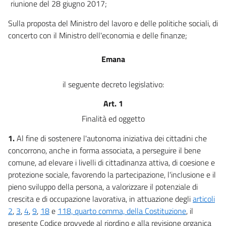
riunione del 28 giugno 2017;
31
Titolo V
Sulla proposta del Ministro del lavoro e delle politiche sociali, di
DI PARTICOLARI CATEGORIE DI ENTI DEL TERZO SETTORE
concerto con il Ministro dell'economia e delle finanze;
Capo I
Delle organizzazioni di volontariato
Emana
32
33
il seguente decreto legislativo:
34
Art. 1
Capo II
Delle associazioni di promozione sociale
Finalità ed oggetto
35
1.
Al fine di sostenere l'autonoma iniziativa dei cittadini che
36
concorrono, anche in forma associata, a perseguire il bene
Capo III
comune, ad elevare i livelli di cittadinanza attiva, di coesione e
Degli enti filantropici
protezione sociale, favorendo la partecipazione, l'inclusione e il
37
pieno sviluppo della persona, a valorizzare il potenziale di
38
crescita e di occupazione lavorativa, in attuazione degli
articoli
2
,
3
,
4
,
9
,
18
e
118, quarto comma, della Costituzione
, il
39
presente Codice provvede al riordino e alla revisione organica