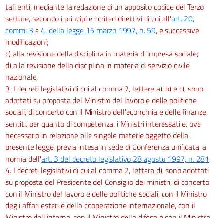
71
tali enti, mediante la redazione di un apposito codice del Terzo
settore, secondo i principi e i criteri direttivi di cui all'
art. 20,
Capo IV
commi 3
e
4, della legge 15 marzo 1997, n. 59
, e successive
Delle risorse finanziarie
72
modificazioni;
c) alla revisione della disciplina in materia di impresa sociale;
73
d) alla revisione della disciplina in materia di servizio civile
74
nazionale.
75
3. I decreti legislativi di cui al comma 2, lettere a), b) e c), sono
adottati su proposta del Ministro del lavoro e delle politiche
76
sociali, di concerto con il Ministro dell'economia e delle finanze,
Titolo IX
sentiti, per quanto di competenza, i Ministri interessati e, ove
TITOLI DI SOLIDARIETÀ DEGLI ENTI DEL TERZO SETTORE ED ALTRE FORME
necessario in relazione alle singole materie oggetto della
DI FINANZA SOCIALE
77
presente legge, previa intesa in sede di Conferenza unificata, a
norma dell'
art. 3 del decreto legislativo 28 agosto 1997, n. 281
.
78
4. I decreti legislativi di cui al comma 2, lettera d), sono adottati
Titolo X
su proposta del Presidente del Consiglio dei ministri, di concerto
REGIME FISCALE DEGLI ENTI DEL TERZO SETTORE
con il Ministro del lavoro e delle politiche sociali, con il Ministro
Capo I
Disposizioni generali
degli affari esteri e della cooperazione internazionale, con il
79
Ministro dell'interno, con il Ministro della difesa e con il Ministro