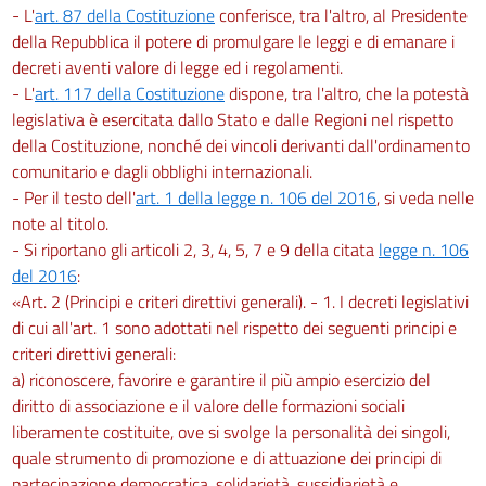
- L'
art. 87 della Costituzione
conferisce, tra l'altro, al Presidente
100
della Repubblica il potere di promulgare le leggi e di emanare i
101
decreti aventi valore di legge ed i regolamenti.
102
- L'
art. 117 della Costituzione
dispone, tra l'altro, che la potestà
legislativa è esercitata dallo Stato e dalle Regioni nel rispetto
103
della Costituzione, nonché dei vincoli derivanti dall'ordinamento
104
comunitario e dagli obblighi internazionali.
- Per il testo dell'
art. 1 della legge n. 106 del 2016
, si veda nelle
note al titolo.
- Si riportano gli articoli 2, 3, 4, 5, 7 e 9 della citata
legge n. 106
del 2016
:
«Art. 2 (Principi e criteri direttivi generali). - 1. I decreti legislativi
di cui all'art. 1 sono adottati nel rispetto dei seguenti principi e
criteri direttivi generali:
a) riconoscere, favorire e garantire il più ampio esercizio del
diritto di associazione e il valore delle formazioni sociali
liberamente costituite, ove si svolge la personalità dei singoli,
quale strumento di promozione e di attuazione dei principi di
partecipazione democratica, solidarietà, sussidiarietà e