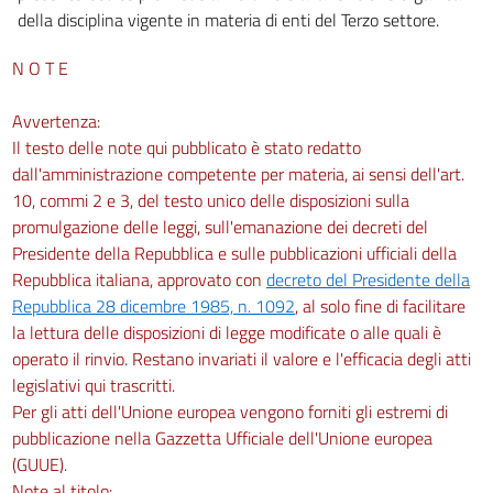
Capo IV
della disciplina vigente in materia di enti del Terzo settore.
Delle imprese sociali
40
N O T E
Capo V
Delle reti associative
Avvertenza:
41
Il testo delle note qui pubblicato è stato redatto
Capo VI
dall'amministrazione competente per materia, ai sensi dell'art.
Delle società di mutuo soccorso
10, commi 2 e 3, del testo unico delle disposizioni sulla
42
promulgazione delle leggi, sull'emanazione dei decreti del
43
Presidente della Repubblica e sulle pubblicazioni ufficiali della
Repubblica italiana, approvato con
decreto del Presidente della
44
Repubblica 28 dicembre 1985, n. 1092
, al solo fine di facilitare
Titolo VI
la lettura delle disposizioni di legge modificate o alle quali è
DEL REGISTRO UNICO NAZIONALE DEL TERZO SETTORE
operato il rinvio. Restano invariati il valore e l'efficacia degli atti
45
legislativi qui trascritti.
46
Per gli atti dell'Unione europea vengono forniti gli estremi di
47
pubblicazione nella Gazzetta Ufficiale dell'Unione europea
(GUUE).
48
Note al titolo: