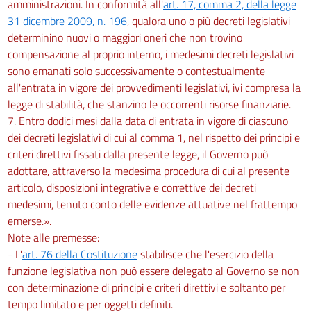
amministrazioni. In conformità all'
art. 17, comma 2, della legge
88
31 dicembre 2009, n. 196
, qualora uno o più decreti legislativi
89
determinino nuovi o maggiori oneri che non trovino
Titolo XI
compensazione al proprio interno, i medesimi decreti legislativi
DEI CONTROLLI E DEL COORDINAMENTO
sono emanati solo successivamente o contestualmente
90
all'entrata in vigore dei provvedimenti legislativi, ivi compresa la
91
legge di stabilità, che stanzino le occorrenti risorse finanziarie.
7. Entro dodici mesi dalla data di entrata in vigore di ciascuno
92
dei decreti legislativi di cui al comma 1, nel rispetto dei principi e
93
criteri direttivi fissati dalla presente legge, il Governo può
94
adottare, attraverso la medesima procedura di cui al presente
95
articolo, disposizioni integrative e correttive dei decreti
medesimi, tenuto conto delle evidenze attuative nel frattempo
96
emerse.».
97
Note alle premesse:
Titolo XII
- L'
art. 76 della Costituzione
stabilisce che l'esercizio della
DISPOSIZIONI TRANSITORIE E FINALI
funzione legislativa non può essere delegato al Governo se non
98
con determinazione di principi e criteri direttivi e soltanto per
99
tempo limitato e per oggetti definiti.