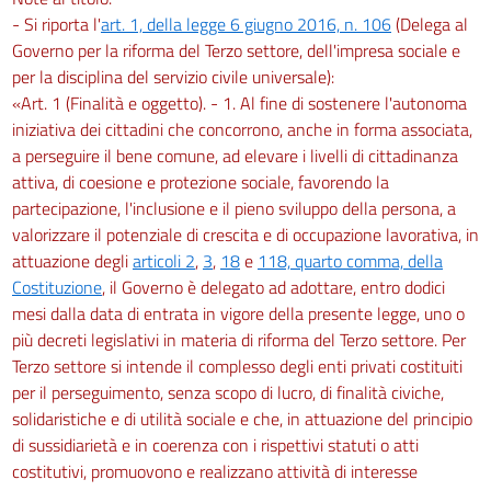
49
- Si riporta l'
art. 1, della legge 6 giugno 2016, n. 106
(Delega al
50
Governo per la riforma del Terzo settore, dell'impresa sociale e
per la disciplina del servizio civile universale):
51
«Art. 1 (Finalità e oggetto). - 1. Al fine di sostenere l'autonoma
52
iniziativa dei cittadini che concorrono, anche in forma associata,
53
a perseguire il bene comune, ad elevare i livelli di cittadinanza
attiva, di coesione e protezione sociale, favorendo la
54
partecipazione, l'inclusione e il pieno sviluppo della persona, a
Titolo VII
valorizzare il potenziale di crescita e di occupazione lavorativa, in
DEI RAPPORTI CON GLI ENTI PUBBLICI
attuazione degli
articoli 2
,
3
,
18
e
118, quarto comma, della
55
Costituzione
, il Governo è delegato ad adottare, entro dodici
56
mesi dalla data di entrata in vigore della presente legge, uno o
57
più decreti legislativi in materia di riforma del Terzo settore. Per
Titolo VIII
Terzo settore si intende il complesso degli enti privati costituiti
DELLA PROMOZIONE E DEL SOSTEGNO DEGLI ENTI DEL TERZO SETTORE
per il perseguimento, senza scopo di lucro, di finalità civiche,
Capo I
solidaristiche e di utilità sociale e che, in attuazione del principio
Del Consiglio nazionale del Terzo settore
di sussidiarietà e in coerenza con i rispettivi statuti o atti
58
costitutivi, promuovono e realizzano attività di interesse
59