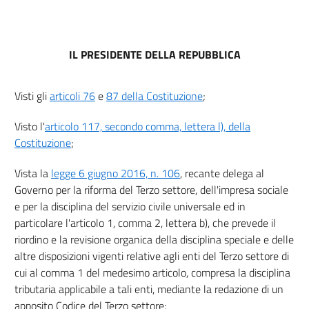
9
10
11
IL PRESIDENTE DELLA REPUBBLICA
12
13
Visti gli
articoli 76
e
87 della Costituzione
;
14
Visto l'
articolo 117, secondo comma, lettera l), della
15
Costituzione
;
16
Vista la
legge 6 giugno 2016, n. 106
, recante delega al
Titolo III
Governo per la riforma del Terzo settore, dell'impresa sociale
DEL VOLONTARIO E DELL'ATTIVITÀ DI VOLONTARIATO
e per la disciplina del servizio civile universale ed in
17
particolare l'articolo 1, comma 2, lettera b), che prevede il
18
riordino e la revisione organica della disciplina speciale e delle
19
altre disposizioni vigenti relative agli enti del Terzo settore di
Titolo IV
cui al comma 1 del medesimo articolo, compresa la disciplina
DELLE ASSOCIAZIONI E DELLE FONDAZIONI DEL TERZO SETTORE
tributaria applicabile a tali enti, mediante la redazione di un
Capo I
apposito Codice del Terzo settore;