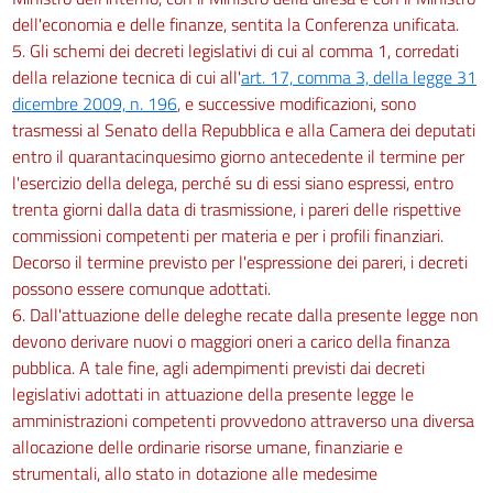
dell'economia e delle finanze, sentita la Conferenza unificata.
79 bis
5. Gli schemi dei decreti legislativi di cui al comma 1, corredati
80
della relazione tecnica di cui all'
art. 17, comma 3, della legge 31
81
dicembre 2009, n. 196
, e successive modificazioni, sono
trasmessi al Senato della Repubblica e alla Camera dei deputati
82
entro il quarantacinquesimo giorno antecedente il termine per
83
l'esercizio della delega, perché su di essi siano espressi, entro
Capo II
trenta giorni dalla data di trasmissione, i pareri delle rispettive
Disposizioni sulle organizzazioni di volontariato e sulle associazioni di
commissioni competenti per materia e per i profili finanziari.
promozione sociale
Decorso il termine previsto per l'espressione dei pareri, i decreti
84
possono essere comunque adottati.
85
6. Dall'attuazione delle deleghe recate dalla presente legge non
86
devono derivare nuovi o maggiori oneri a carico della finanza
pubblica. A tale fine, agli adempimenti previsti dai decreti
Capo III
legislativi adottati in attuazione della presente legge le
Delle scritture contabili
87
amministrazioni competenti provvedono attraverso una diversa
allocazione delle ordinarie risorse umane, finanziarie e
Capo IV
strumentali, allo stato in dotazione alle medesime
Delle disposizioni transitorie e finali