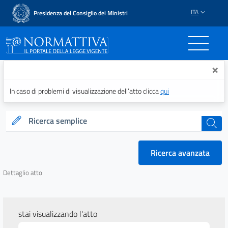
ITA
Presidenza del Consiglio dei Ministri
Normattiva - Il portale del
×
In caso di problemi di visualizzazione dell’atto clicca
qui
Ricerca semplice
cerca
Ricerca avanzata
Dettaglio atto
stai visualizzando l'atto