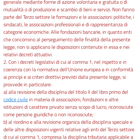
generale mediante forme di azione volontaria e gratuita o di
60
mutualità o di produzione e scambio di beni e servizi. Non fanno
parte del Terzo settore le formazioni e le associazioni politiche, i
Capo II
sindacati, le associazioni professionali e di rappresentanza di
Dei centri di servizio per il volontariato
categorie economiche. Alle fondazioni bancarie, in quanto enti
61
che concorrono al perseguimento delle finalità della presente
62
legge, non si applicano le disposizioni contenute in essa e nei
63
relativi decreti attuativi.
64
2. Con i decreti legislativi di cui al comma 1, nel rispetto e in
coerenza con la normativa dell'Unione europea e in conformità
65
ai principi e ai criteri direttivi previsti dalla presente legge, si
66
provvede in particolare:
Capo III
a) alla revisione della disciplina del titolo II del libro primo del
Di altre specifiche misure
codice civile
in materia di associazioni, fondazioni e altre
67
istituzioni di carattere privato senza scopo di lucro, riconosciute
68
come persone giuridiche o non riconosciute;
b) al riordino e alla revisione organica della disciplina speciale e
69
delle altre disposizioni vigenti relative agli enti del Terzo settore
70
di cui al comma 1, compresa la disciplina tributaria applicabile a