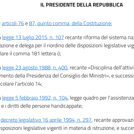
IL PRESIDENTE DELLA REPUBBLICA
i
articoli 76
e
87, quinto comma, della Costituzione
;
a
legge 13 luglio 2015, n. 107
recante riforma del sistema naz
zione e delega per il riordino delle disposizioni legislative vig
lare il comma 181 lettera i);
a
legge 23 agosto 1988, n. 400
, recante «Disciplina dell'attiv
mento della Presidenza del Consiglio dei Ministri», e successi
icolare l'articolo 14;
a
legge 5 febbraio 1992, n. 104
, legge quadro per l'assistenza
 e i diritti delle persone handicappate;
l
decreto legislativo 16 aprile 1994, n. 297
, recante approvazi
isposizioni legislative vigenti in materia di istruzione, e succ