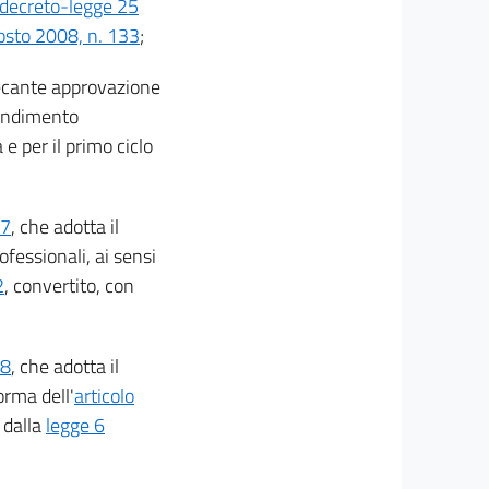
 decreto-legge 25
osto 2008, n. 133
;
recante approvazione
rendimento
 e per il primo ciclo
87
, che adotta il
fessionali, ai sensi
2
, convertito, con
88
, che adotta il
orma dell'
articolo
 dalla
legge 6