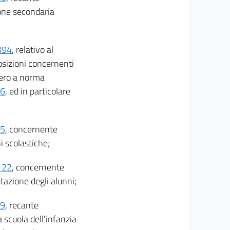
zione secondaria
 394
, relativo al
osizioni concernenti
iero a norma
86
, ed in particolare
75
, concernente
i scolastiche;
 122
, concernente
azione degli alunni;
89
, recante
 scuola dell'infanzia