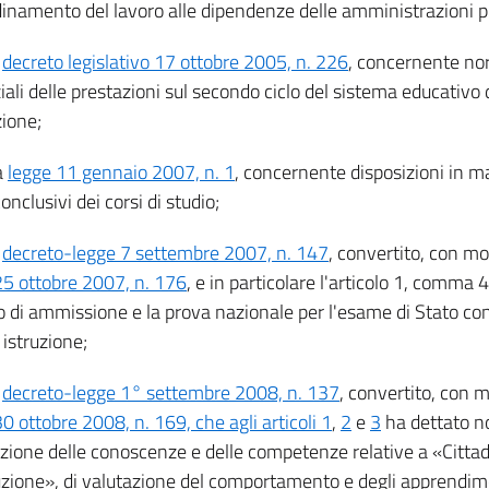
rdinamento del lavoro alle dipendenze delle amministrazioni p
l
decreto legislativo 17 ottobre 2005, n. 226
, concernente nor
ali delle prestazioni sul secondo ciclo del sistema educativo d
ione;
a
legge 11 gennaio 2007, n. 1
, concernente disposizioni in ma
onclusivi dei corsi di studio;
l
decreto-legge 7 settembre 2007, n. 147
, convertito, con mod
25 ottobre 2007, n. 176
, e in particolare l'articolo 1, comma 
io di ammissione e la prova nazionale per l'esame di Stato co
i istruzione;
l
decreto-legge 1° settembre 2008, n. 137
, convertito, con m
0 ottobre 2008, n. 169, che agli articoli 1
,
2
e
3
ha dettato n
izione delle conoscenze e delle competenze relative a «Citta
uzione», di valutazione del comportamento e degli apprendime