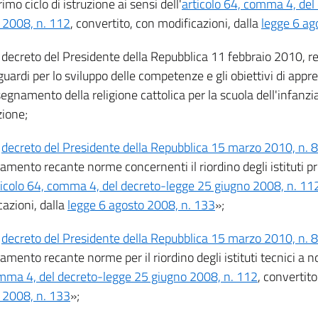
rimo ciclo di istruzione ai sensi dell'
articolo 64, comma 4, del
 2008, n. 112
, convertito, con modificazioni, dalla
legge 6 ag
il decreto del Presidente della Repubblica 11 febbraio 2010, 
guardi per lo sviluppo delle competenze e gli obiettivi di app
segnamento della religione cattolica per la scuola dell'infanzia
zione;
l
decreto del Presidente della Repubblica 15 marzo 2010, n. 
mento recante norme concernenti il riordino degli istituti pro
ticolo 64, comma 4, del decreto-legge 25 giugno 2008, n. 11
cazioni, dalla
legge 6 agosto 2008, n. 133
»;
l
decreto del Presidente della Repubblica 15 marzo 2010, n. 
mento recante norme per il riordino degli istituti tecnici a n
mma 4, del decreto-legge 25 giugno 2008, n. 112
, convertito
 2008, n. 133
»;