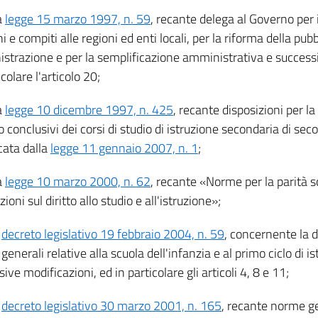
a
legge 15 marzo 1997, n. 59
, recante delega al Governo per 
i e compiti alle regioni ed enti locali, per la riforma della pubb
strazione e per la semplificazione amministrativa e success
icolare l'articolo 20;
a
legge 10 dicembre 1997, n. 425
, recante disposizioni per l
o conclusivi dei corsi di studio di istruzione secondaria di s
cata dalla
legge 11 gennaio 2007, n. 1
;
a
legge 10 marzo 2000, n. 62
, recante «Norme per la parità s
zioni sul diritto allo studio e all'istruzione»;
l
decreto legislativo 19 febbraio 2004, n. 59
, concernente la d
enerali relative alla scuola dell'infanzia e al primo ciclo di is
ive modificazioni, ed in particolare gli articoli 4, 8 e 11;
l
decreto legislativo 30 marzo 2001, n. 165
, recante norme g