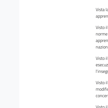
Vista l
appren
Visto i
norme g
appren
nazion
Visto i
esecuzi
l'inseg
Visto i
modifi
concer
Visto i