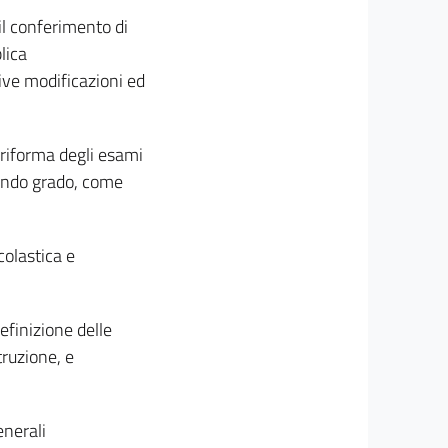
il conferimento di
lica
ive modificazioni ed
a riforma degli esami
econdo grado, come
colastica e
efinizione delle
truzione, e
enerali