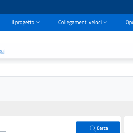
Il progetto
Collegamenti veloci
Op
rtale della legge vigent
qui
Cerca