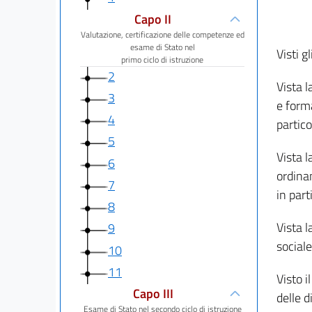
Capo II
Valutazione, certificazione delle competenze ed
esame di Stato nel
Visti gl
primo ciclo di istruzione
2
Vista l
3
e forma
4
partico
5
Vista l
6
ordina
7
in part
8
Vista l
9
sociale
10
11
Visto i
Capo III
delle d
Esame di Stato nel secondo ciclo di istruzione