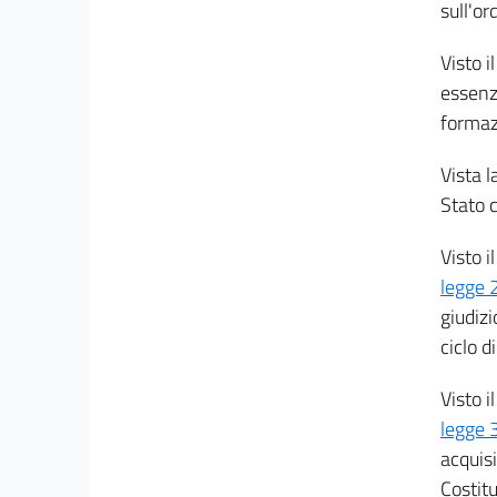
sull'o
25
26
Visto i
essenzi
27
formaz
Allegati
Vista l
Allegato A
Stato c
Allegato A
Visto i
legge 
giudiz
ciclo d
Visto i
legge 3
acquis
Costit