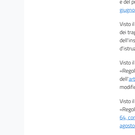
e del p
giugno
Visto 
dei tra
dell'in
d'istru
Visto i
«Regola
dell'
ar
modifi
Visto i
«Regola
64, co
agosto