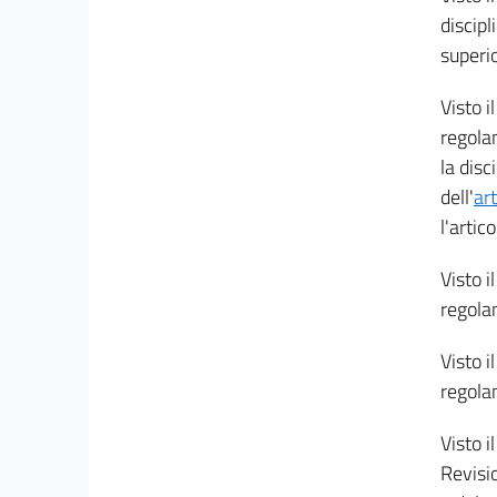
discipl
superi
Visto i
regola
la dis
dell'
ar
l'artic
Visto i
regola
Visto i
regola
Visto i
Revisio