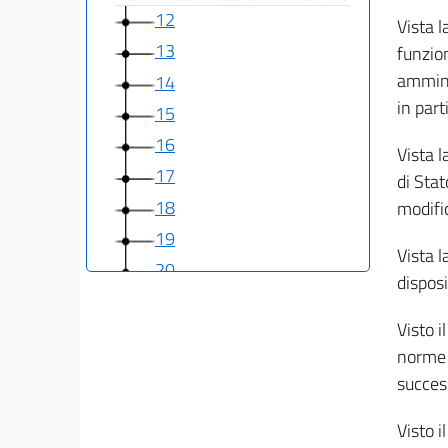
12
Vista l
13
funzion
ammini
14
in part
15
16
Vista l
17
di Stat
18
modifi
19
Vista l
20
disposi
21
Visto i
Capo IV
norme g
Disposizioni finali
22
success
23
Visto i
24