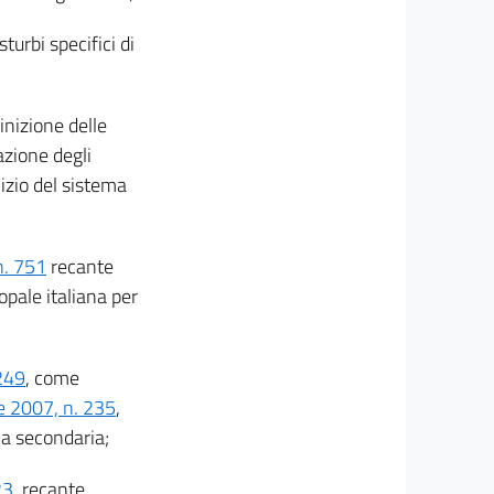
turbi specifici di
inizione delle
azione degli
izio del sistema
n. 751
recante
opale italiana per
 249
, come
e 2007, n. 235
,
la secondaria;
23
, recante