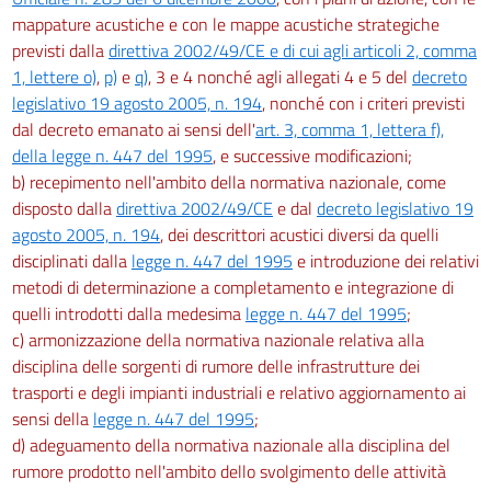
mappature acustiche e con le mappe acustiche strategiche
previsti dalla
direttiva 2002/49/CE e di cui agli articoli 2, comma
1, lettere o)
,
p)
e
q)
, 3 e 4 nonché agli allegati 4 e 5 del
decreto
legislativo 19 agosto 2005, n. 194
, nonché con i criteri previsti
dal decreto emanato ai sensi dell'
art. 3, comma 1, lettera f),
della legge n. 447 del 1995
, e successive modificazioni;
b) recepimento nell'ambito della normativa nazionale, come
disposto dalla
direttiva 2002/49/CE
e dal
decreto legislativo 19
agosto 2005, n. 194
, dei descrittori acustici diversi da quelli
disciplinati dalla
legge n. 447 del 1995
e introduzione dei relativi
metodi di determinazione a completamento e integrazione di
quelli introdotti dalla medesima
legge n. 447 del 1995
;
c) armonizzazione della normativa nazionale relativa alla
disciplina delle sorgenti di rumore delle infrastrutture dei
trasporti e degli impianti industriali e relativo aggiornamento ai
sensi della
legge n. 447 del 1995
;
d) adeguamento della normativa nazionale alla disciplina del
rumore prodotto nell'ambito dello svolgimento delle attività