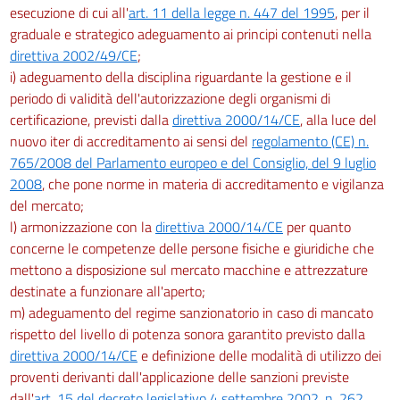
esecuzione di cui all'
art. 11 della legge n. 447 del 1995
, per il
graduale e strategico adeguamento ai principi contenuti nella
direttiva 2002/49/CE
;
i) adeguamento della disciplina riguardante la gestione e il
periodo di validità dell'autorizzazione degli organismi di
certificazione, previsti dalla
direttiva 2000/14/CE
, alla luce del
nuovo iter di accreditamento ai sensi del
regolamento (CE) n.
765/2008 del Parlamento europeo e del Consiglio, del 9 luglio
2008
, che pone norme in materia di accreditamento e vigilanza
del mercato;
l) armonizzazione con la
direttiva 2000/14/CE
per quanto
concerne le competenze delle persone fisiche e giuridiche che
mettono a disposizione sul mercato macchine e attrezzature
destinate a funzionare all'aperto;
m) adeguamento del regime sanzionatorio in caso di mancato
rispetto del livello di potenza sonora garantito previsto dalla
direttiva 2000/14/CE
e definizione delle modalità di utilizzo dei
proventi derivanti dall'applicazione delle sanzioni previste
dall'
art. 15 del decreto legislativo 4 settembre 2002, n. 262
.