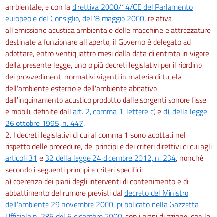
ambientale, e con la
direttiva 2000/14/CE del Parlamento
europeo e del Consiglio, dell'8 maggio 2000
, relativa
all'emissione acustica ambientale delle macchine e attrezzature
destinate a funzionare all'aperto, il Governo è delegato ad
adottare, entro ventiquattro mesi dalla data di entrata in vigore
della presente legge, uno o più decreti legislativi per il riordino
dei provvedimenti normativi vigenti in materia di tutela
dell'ambiente esterno e dell'ambiente abitativo
dall'inquinamento acustico prodotto dalle sorgenti sonore fisse
e mobili, definite dall'
art. 2, comma 1, lettere c)
e
d), della legge
26 ottobre 1995, n. 447
.
2. I decreti legislativi di cui al comma 1 sono adottati nel
rispetto delle procedure, dei principi e dei criteri direttivi di cui agli
articoli 31
e
32 della legge 24 dicembre 2012, n. 234
, nonché
secondo i seguenti principi e criteri specifici:
a) coerenza dei piani degli interventi di contenimento e di
abbattimento del rumore previsti dal
decreto del Ministro
dell'ambiente 29 novembre 2000, pubblicato nella Gazzetta
Ufficiale n. 285 del 6 dicembre 2000
, con i piani di azione, con le