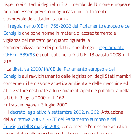
rispetto ai cittadini degli altri Stati membri dell'Unione europea e
non può essere previsto in ogni caso un trattamento
sfavorevole dei cittadini italiani.».
- Il
regolamento (CE) n. 765/2008 del Parlamento europeo e del
Consiglio
che pone norme in materia di accreditamento e
vigilanza del mercato per quanto riguarda la
commercializzazione dei prodotti e che abroga il
regolamento
(CEE) n. 339/93
è pubblicato nella G.U.U.E. 13 agosto 2008, n. L
218.
- La
direttiva 2000/14/CE del Parlamento europeo e del
Consiglio
sul ravvicinamento delle legislazioni degli Stati membri
concernenti l'emissione acustica ambientale delle macchine ed
attrezzature destinate a funzionare all'aperto è pubblicata nella
G.U.C.E. 3 luglio 2000, n. L 162.
Entrata in vigore il 3 luglio 2000.
- Il
decreto legislativo 4 settembre 2002, n. 262
(Attuazione
della
direttiva 2000/14/CE del Parlamento europeo e del
Consiglio dell'8 maggio 2000
concernente l'emissione acustica
ambientale delle macchine ed attrezzature destinate a