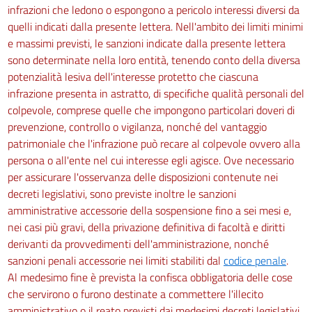
infrazioni che ledono o espongono a pericolo interessi diversi da
quelli indicati dalla presente lettera. Nell'ambito dei limiti minimi
e massimi previsti, le sanzioni indicate dalla presente lettera
sono determinate nella loro entità, tenendo conto della diversa
potenzialità lesiva dell'interesse protetto che ciascuna
infrazione presenta in astratto, di specifiche qualità personali del
colpevole, comprese quelle che impongono particolari doveri di
prevenzione, controllo o vigilanza, nonché del vantaggio
patrimoniale che l'infrazione può recare al colpevole ovvero alla
persona o all'ente nel cui interesse egli agisce. Ove necessario
per assicurare l'osservanza delle disposizioni contenute nei
decreti legislativi, sono previste inoltre le sanzioni
amministrative accessorie della sospensione fino a sei mesi e,
nei casi più gravi, della privazione definitiva di facoltà e diritti
derivanti da provvedimenti dell'amministrazione, nonché
sanzioni penali accessorie nei limiti stabiliti dal
codice penale
.
Al medesimo fine è prevista la confisca obbligatoria delle cose
che servirono o furono destinate a commettere l'illecito
amministrativo o il reato previsti dai medesimi decreti legislativi,