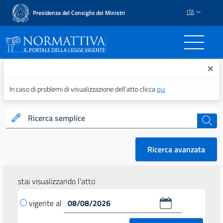
ITA
Presidenza del Consiglio dei Ministri
Normattiva - Il portale del
×
In caso di problemi di visualizzazione dell’atto clicca
qui
Ricerca semplice
cerca
Ricerca avanzata
stai visualizzando l'atto
vigente al