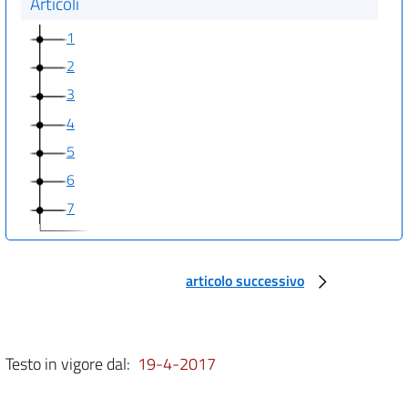
Articoli
1
2
3
4
5
6
7
articolo successivo
Testo in vigore dal:
19-4-2017