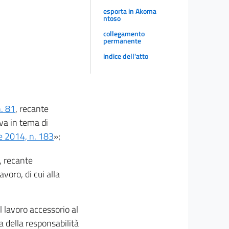
esporta in Akoma
ntoso
collegamento
permanente
indice dell'atto
n. 81
, recante
iva in tema di
e 2014, n. 183
»;
, recante
voro, di cui alla
l lavoro accessorio al
a della responsabilità