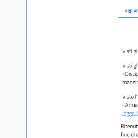
aggior
Visti gl
Visti gl
«Discip
mansio
Visto l'
«Attuaz
legge 
Ritenut
fine di