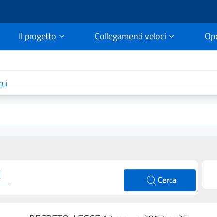
Il progetto
Collegamenti veloci
Op
rtale della legge vigent
qui
Cerca