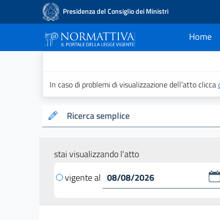
Presidenza del Consiglio dei Ministri
Home
current
Normattiva - Il po
In caso di problemi di visualizzazione dell’atto clicca
Ricerca semplice
stai visualizzando l'atto
vigente al