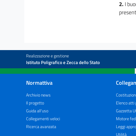
2.
I buo
present
Realizzazione e gestione
Istituto Poligrafico e Zecca dello Stato
Normattiva
Collegam
Archivio news
Costituzion
Il progetto
Elenco atti
Guida all'uso
Gazzetta Uf
Collegamenti veloci
Motore fed
Ricerca avanzata
Leggi appro
Utilità