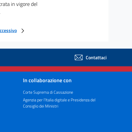
trata in vigore del
.
uccessivo
Contattaci
In collaborazione con
Corte Suprema di Cassazione
Agenzia per l’Italia digitale e Presidenza del
Consiglio dei Ministri