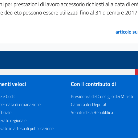
ni per prestazioni di lavoro accessorio richiesti alla data di en
e decreto possono essere utilizzati fino al 31 dicembre 2017
articolo s
enti veloci
Con il contributo di
e e Codici
Presidenza del Consiglio dei Ministri
 per data di emanazione
Camera dei Deputati
ficiale
Senato della Repubblica
erato regionale
vate in attesa di pubblicazione