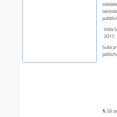
solidale
lavorat
pubblici
Vista l
2017;
Sulla p
politich
1.
Gli a