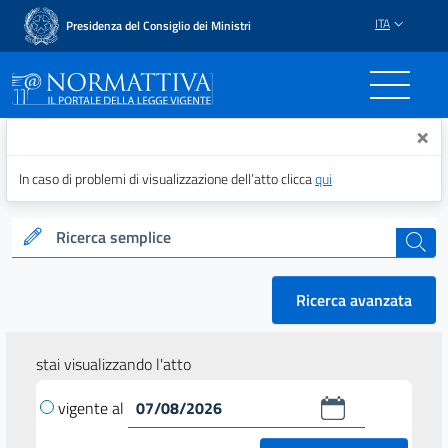
ITA
Presidenza del Consiglio dei Ministri
Normattiva - Il portale del
×
In caso di problemi di visualizzazione dell’atto clicca
qui
Ricerca semplice
cerca
Ricerca avanzata
stai visualizzando l'atto
vigente al