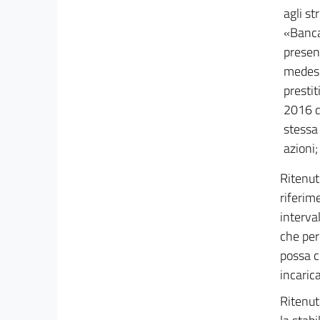
agli st
«Banca
present
medesi
prestit
2016 d
stessa
azioni;
Ritenut
riferim
interva
che per
possa co
incaric
Ritenut