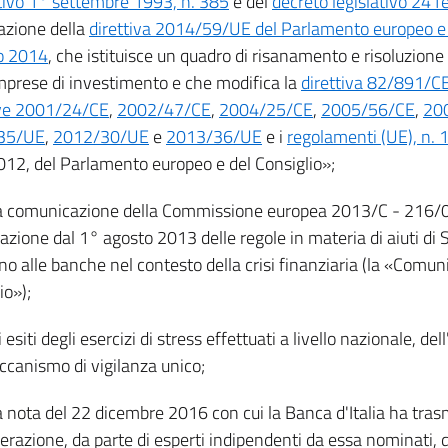
ativo 1° settembre 1993, n. 385
e del
decreto legislativo 24 f
uazione della
direttiva 2014/59/UE del Parlamento europeo e d
o 2014
, che istituisce un quadro di risanamento e risoluzione d
imprese di investimento e che modifica la
direttiva 82/891/CE
ive 2001/24/CE
,
2002/47/CE
,
2004/25/CE
,
2005/56/CE
,
20
35/UE
,
2012/30/UE
e
2013/36/UE
e i
regolamenti (UE), n.
12, del Parlamento europeo e del Consiglio»;
la comunicazione della Commissione europea 2013/C - 216/
cazione dal 1° agosto 2013 delle regole in materia di aiuti di 
o alle banche nel contesto della crisi finanziaria (la «Comun
io»);
li esiti degli esercizi di stress effettuati a livello nazionale, d
ccanismo di vigilanza unico;
la nota del 22 dicembre 2016 con cui la Banca d'Italia ha tra
erazione, da parte di esperti indipendenti da essa nominati, de