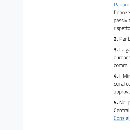
Parlame
finanze
passivi
rispetto
2.
Per b
3.
La g
europea
commi 2
4.
Il Mi
cui al 
approva
5.
Nel p
Central
Consigl