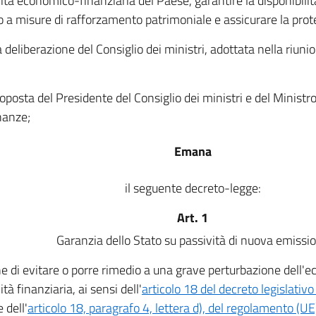
ilità economico-finanziaria del Paese, garantire la disponibili
o a misure di rafforzamento patrimoniale e assicurare la prot
a deliberazione del Consiglio dei ministri, adottata nella riun
roposta del Presidente del Consiglio dei ministri e del Ministr
inanze;
Emana
il seguente decreto-legge:
Art. 1
Garanzia dello Stato su passività di nuova emissi
ne di evitare o porre rimedio a una grave perturbazione dell'
lità finanziaria, ai sensi dell'
articolo 18 del decreto legislati
 dell'
articolo 18, paragrafo 4, lettera d), del regolamento (U