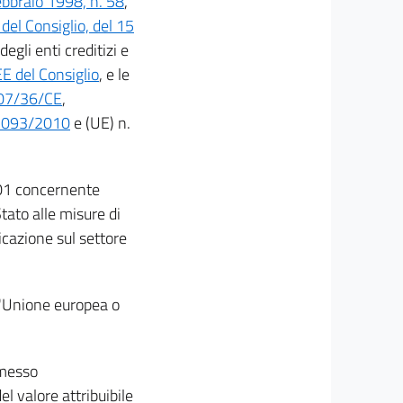
ebbraio 1998, n. 58
,
el Consiglio, del 15
egli enti creditizi e
E del Consiglio
, e le
07/36/CE
,
 1093/2010
e (UE) n.
01 concernente
Stato alle misure di
icazione sul settore
ell'Unione europea o
smesso
l valore attribuibile