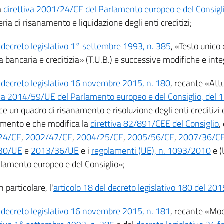
a
direttiva 2001/24/CE del Parlamento europeo e del Consigli
ria di risanamento e liquidazione degli enti creditizi;
l
decreto legislativo 1° settembre 1993, n. 385
, «Testo unico 
 bancaria e creditizia» (T.U.B.) e successive modifiche e inte
l
decreto legislativo 16 novembre 2015, n. 180
, recante «Att
iva 2014/59/UE del Parlamento europeo e del Consiglio, del
sce un quadro di risanamento e risoluzione degli enti creditizi 
imento e che modifica la
direttiva 82/891/CEE del Consiglio
,
24/CE
,
2002/47/CE
,
2004/25/CE
,
2005/56/CE
,
2007/36/C
30/UE
e
2013/36/UE
e i
regolamenti (UE), n. 1093/2010
e (
rlamento europeo e del Consiglio»;
n particolare, l'
articolo 18 del decreto legislativo 180 del 201
l
decreto legislativo 16 novembre 2015, n. 181
, recante «Mod