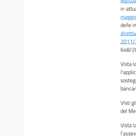
legisl
24 bis
in att
Capo IV
maggi
Misure urgenti per il settore bancario
delle 
25
dirett
26
2011/
26 bis
648/20
26 ter
Vista 
27
l'appli
28
sostegn
bancar
Allegati
Visti g
Allegato
del Me
Allegato
Vista 
l'assev