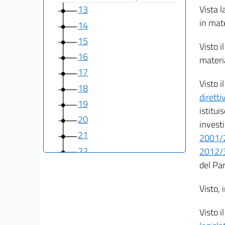
Vista l
13
in mate
14
15
Visto i
16
materia
17
Visto i
18
dirett
19
istitui
20
invest
21
2001/
22
2012/
del Pa
23
23 bis
Visto, i
Capo III
Disposizioni finanziarie
Visto i
24