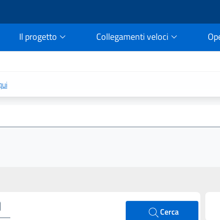
Il progetto
Collegamenti veloci
Op
rtale della legge vigent
qui
Cerca