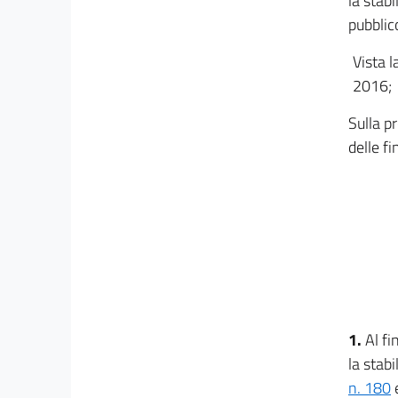
la stab
pubblic
Vista l
2016;
Sulla p
delle f
1.
Al fi
la stabi
n. 180
e