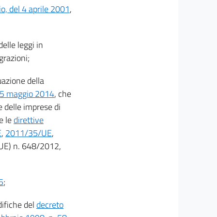
o, del 4 aprile 2001
,
delle leggi in
grazioni;
uazione della
 15 maggio 2014
, che
e delle imprese di
 e le
direttive
E
,
2011/35/UE
,
UE) n. 648/2012,
5
;
ifiche del
decreto