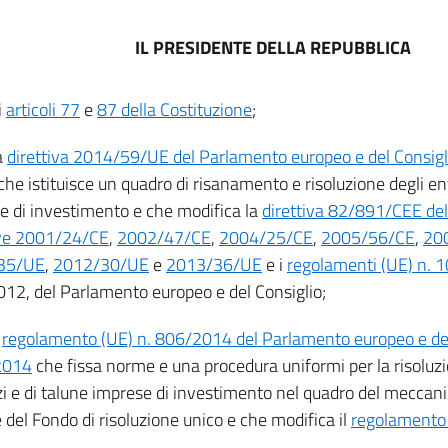
IL PRESIDENTE DELLA REPUBBLICA
i
articoli 77
e
87 della Costituzione
;
a
direttiva 2014/59/UE del Parlamento europeo e del Consigl
 che istituisce un quadro di risanamento e risoluzione degli enti
e di investimento e che modifica la
direttiva 82/891/CEE del
ive 2001/24/CE
,
2002/47/CE
,
2004/25/CE
,
2005/56/CE
,
20
35/UE
,
2012/30/UE
e
2013/36/UE
e i
regolamenti (UE) n.
12, del Parlamento europeo e del Consiglio;
l
regolamento (UE) n. 806/2014 del Parlamento europeo e del
 2014
che fissa norme e una procedura uniformi per la risoluzi
izi e di talune imprese di investimento nel quadro del meccani
 del Fondo di risoluzione unico e che modifica il
regolamento