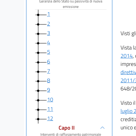
Garanzia dello Stato su passività di nuova
emissione
1
2
3
Visti gl
4
Vista l
5
2014
,
6
impres
7
dirett
8
2011/
648/20
9
10
Visto i
11
luglio
12
credit
unico e
Capo II
Interventi di rafforzamento patrimoniale