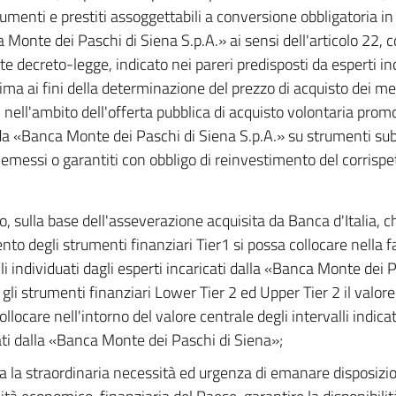
rumenti e prestiti assoggettabili a conversione obbligatoria i
 Monte dei Paschi di Siena S.p.A.» ai sensi dell'articolo 22,
e decreto-legge, indicato nei pareri predisposti da esperti in
ma ai fini della determinazione del prezzo di acquisto dei m
i nell'ambito dell'offerta pubblica di acquisto volontaria pr
a «Banca Monte dei Paschi di Siena S.p.A.» su strumenti subo
 emessi o garantiti con obbligo di reinvestimento del corrispe
o, sulla base dell'asseverazione acquisita da Banca d'Italia, ch
ento degli strumenti finanziari Tier1 si possa collocare nella f
lli individuati dagli esperti incaricati dalla «Banca Monte dei 
 gli strumenti finanziari Lower Tier 2 ed Upper Tier 2 il valore
llocare nell'intorno del valore centrale degli intervalli indicat
ati dalla «Banca Monte dei Paschi di Siena»;
a la straordinaria necessità ed urgenza di emanare disposizio