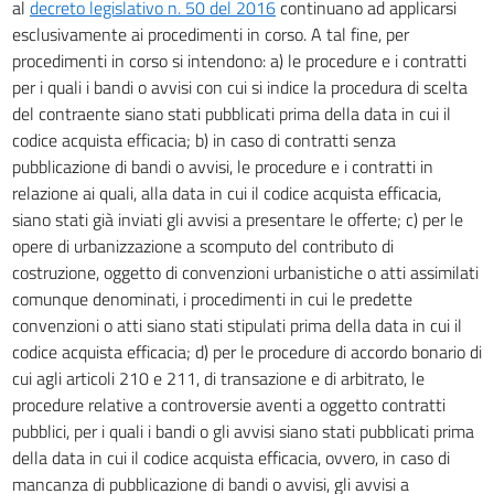
PIANIFICAZIONE PROGRAMMAZIONE E PROGETTAZIONE
al
decreto legislativo n. 50 del 2016
continuano ad applicarsi
21
esclusivamente ai procedimenti in corso. A tal fine, per
procedimenti in corso si intendono: a) le procedure e i contratti
22
per i quali i bandi o avvisi con cui si indice la procedura di scelta
23
del contraente siano stati pubblicati prima della data in cui il
24
codice acquista efficacia; b) in caso di contratti senza
25
pubblicazione di bandi o avvisi, le procedure e i contratti in
relazione ai quali, alla data in cui il codice acquista efficacia,
26
siano stati già inviati gli avvisi a presentare le offerte; c) per le
27
opere di urbanizzazione a scomputo del contributo di
TITOLO IV
costruzione, oggetto di convenzioni urbanistiche o atti assimilati
MODALITÀ DI AFFIDAMENTO - PRINCIPI COMUNI
comunque denominati, i procedimenti in cui le predette
28
convenzioni o atti siano stati stipulati prima della data in cui il
29
codice acquista efficacia; d) per le procedure di accordo bonario di
cui agli articoli 210 e 211, di transazione e di arbitrato, le
30
procedure relative a controversie aventi a oggetto contratti
31
pubblici, per i quali i bandi o gli avvisi siano stati pubblicati prima
32
della data in cui il codice acquista efficacia, ovvero, in caso di
mancanza di pubblicazione di bandi o avvisi, gli avvisi a
33