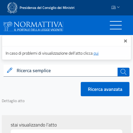
ITA
Presidenza del Consiglio dei Ministri
Normattiva - Il portale del
×
In caso di problemi di visualizzazione dell’atto clicca
qui
Ricerca semplice
cerca
Ricerca avanzata
Dettaglio atto
stai visualizzando l'atto