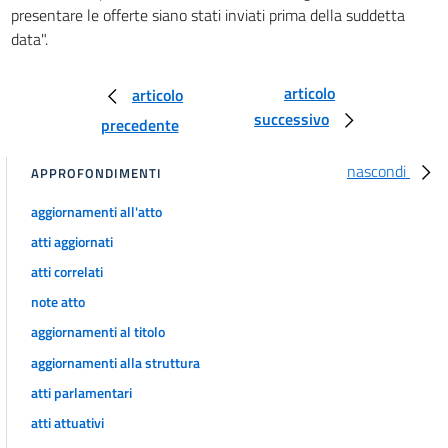
presentare le offerte siano stati inviati prima della suddetta
34
data".
PARTE II
CONTRATTI DI APPALTO PER LAVORI SERVIZI E FORNITURE
articolo
articolo
TITOLO I
RILEVANZA COMUNITARIA E CONTRATTI SOTTO SOGLIA
successivo
precedente
35
36
nascondi
APPROFONDIMENTI
TITOLO II
aggiornamenti all'atto
QUALIFICAZIONE DELLE STAZIONI APPALTANTI
37
atti aggiornati
38
atti correlati
note atto
39
aggiornamenti al titolo
40
aggiornamenti alla struttura
41
atti parlamentari
42
atti attuativi
43