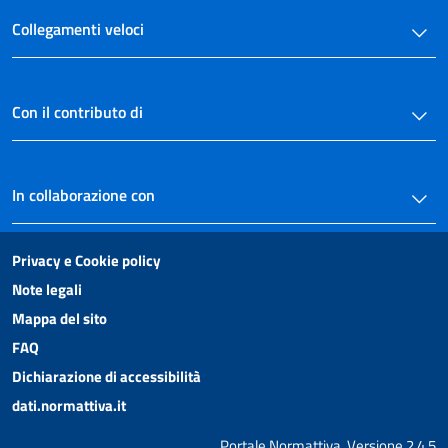
TECNICHE E STRUMENTI PER GLI APPALTI ELETTRONICI E AGGREGATI
Collegamenti veloci
54
55
56
Con il contributo di
57
58
CAPO II
In collaborazione con
PROCEDURE DI SCELTA DEL CONTRAENTE PER I SETTORI ORDINARI
59
Privacy e Cookie policy
60
Note legali
61
Mappa del sito
62
FAQ
63
Dichiarazione di accessibilità
64
dati.normattiva.it
65
Portale Normattiva, Versione 2.4.5