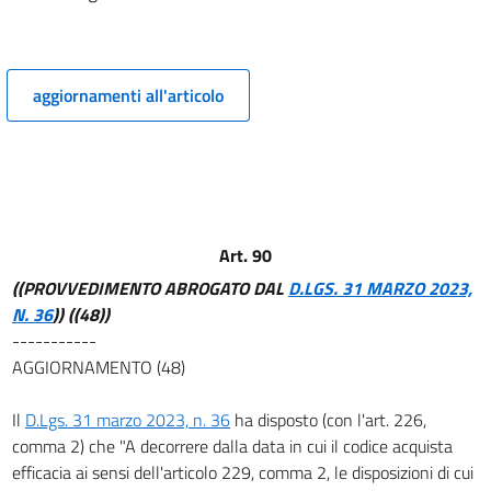
9
10
11
aggiornamenti all'articolo
12
13
14
15
Art. 90
16
((PROVVEDIMENTO ABROGATO DAL
D.LGS. 31 MARZO 2023,
17
N. 36
))
((48))
17 bis
-----------
AGGIORNAMENTO (48)
18
19
Il
D.Lgs. 31 marzo 2023, n. 36
ha disposto (con l'art. 226,
20
comma 2) che "A decorrere dalla data in cui il codice acquista
TITOLO III
efficacia ai sensi dell'articolo 229, comma 2, le disposizioni di cui