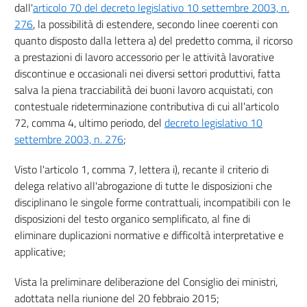
dall'
articolo 70 del decreto legislativo 10 settembre 2003, n.
42
276
, la possibilità di estendere, secondo linee coerenti con
43
quanto disposto dalla lettera a) del predetto comma, il ricorso
a prestazioni di lavoro accessorio per le attività lavorative
44
discontinue e occasionali nei diversi settori produttivi, fatta
45
salva la piena tracciabilità dei buoni lavoro acquistati, con
46
contestuale rideterminazione contributiva di cui all'articolo
72, comma 4, ultimo periodo, del
decreto legislativo 10
47
settembre 2003, n. 276
;
((Capo V-bis
Tutela del lavoro tramite piattaforme digitali
Visto l'articolo 1, comma 7, lettera i), recante il criterio di
))
delega relativo all'abrogazione di tutte le disposizioni che
47 bis
disciplinano le singole forme contrattuali, incompatibili con le
47 ter
disposizioni del testo organico semplificato, al fine di
47 quater
eliminare duplicazioni normative e difficoltà interpretative e
47 quinquies
applicative;
47 sexies
Vista la preliminare deliberazione del Consiglio dei ministri,
47 septies
adottata nella riunione del 20 febbraio 2015;