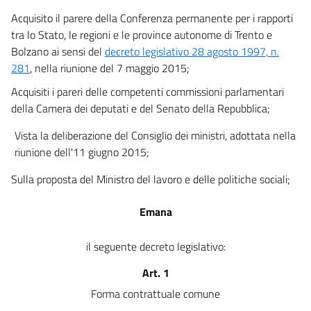
47 octies
Acquisito il parere della Conferenza permanente per i rapporti
Capo VI
tra lo Stato, le regioni e le province autonome di Trento e
Lavoro accessorio
Bolzano ai sensi del
decreto legislativo 28 agosto 1997, n.
48
281
, nella riunione del 7 maggio 2015;
49
Acquisiti i pareri delle competenti commissioni parlamentari
50
della Camera dei deputati e del Senato della Repubblica;
Capo VII
Vista la deliberazione del Consiglio dei ministri, adottata nella
Disposizioni finali
riunione dell'11 giugno 2015;
51
52
Sulla proposta del Ministro del lavoro e delle politiche sociali;
53
Emana
54
55
il seguente decreto legislativo:
56
Art. 1
57
Forma contrattuale comune