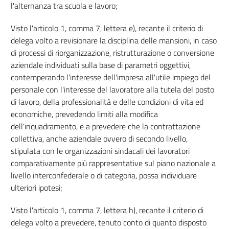
l'alternanza tra scuola e lavoro;
30
31
Visto l'articolo 1, comma 7, lettera e), recante il criterio di
delega volto a revisionare la disciplina delle mansioni, in caso
32
di processi di riorganizzazione, ristrutturazione o conversione
33
aziendale individuati sulla base di parametri oggettivi,
34
contemperando l'interesse dell'impresa all'utile impiego del
personale con l'interesse del lavoratore alla tutela del posto
35
di lavoro, della professionalità e delle condizioni di vita ed
36
economiche, prevedendo limiti alla modifica
37
dell'inquadramento, e a prevedere che la contrattazione
collettiva, anche aziendale ovvero di secondo livello,
38
stipulata con le organizzazioni sindacali dei lavoratori
38 bis
comparativamente più rappresentative sul piano nazionale a
39
livello interconfederale o di categoria, possa individuare
40
ulteriori ipotesi;
Capo V
Visto l'articolo 1, comma 7, lettera h), recante il criterio di
Apprendistato
delega volto a prevedere, tenuto conto di quanto disposto
41