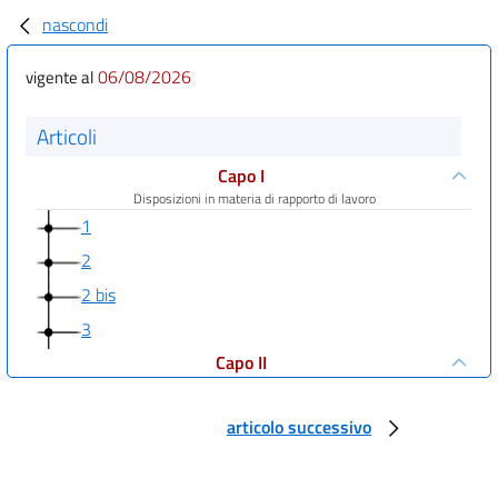
nascondi
06/08/2026
vigente al
Articoli
Capo I
Disposizioni in materia di rapporto di lavoro
1
2
2 bis
3
Capo II
Lavoro a orario ridotto e flessibile
articolo successivo
Sezione I
Lavoro a tempo parziale
4