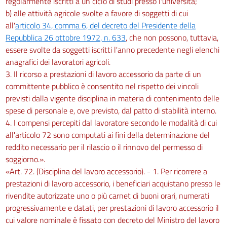
regolarmente iscritti a un ciclo di studi presso l'università;
b) alle attività agricole svolte a favore di soggetti di cui
all'
articolo 34, comma 6, del decreto del Presidente della
Repubblica 26 ottobre 1972, n. 633
, che non possono, tuttavia,
essere svolte da soggetti iscritti l'anno precedente negli elenchi
anagrafici dei lavoratori agricoli.
3. Il ricorso a prestazioni di lavoro accessorio da parte di un
committente pubblico è consentito nel rispetto dei vincoli
previsti dalla vigente disciplina in materia di contenimento delle
spese di personale e, ove previsto, dal patto di stabilità interno.
4. I compensi percepiti dal lavoratore secondo le modalità di cui
all'articolo 72 sono computati ai fini della determinazione del
reddito necessario per il rilascio o il rinnovo del permesso di
soggiorno.».
«Art. 72. (Disciplina del lavoro accessorio). - 1. Per ricorrere a
prestazioni di lavoro accessorio, i beneficiari acquistano presso le
rivendite autorizzate uno o più carnet di buoni orari, numerati
progressivamente e datati, per prestazioni di lavoro accessorio il
cui valore nominale è fissato con decreto del Ministro del lavoro