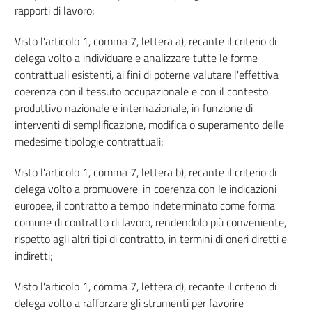
18
rapporti di lavoro;
Capo III
Visto l'articolo 1, comma 7, lettera a), recante il criterio di
Lavoro a tempo determinato
delega volto a individuare e analizzare tutte le forme
19
contrattuali esistenti, ai fini di poterne valutare l'effettiva
20
coerenza con il tessuto occupazionale e con il contesto
21
produttivo nazionale e internazionale, in funzione di
22
interventi di semplificazione, modifica o superamento delle
medesime tipologie contrattuali;
23
24
Visto l'articolo 1, comma 7, lettera b), recante il criterio di
25
delega volto a promuovere, in coerenza con le indicazioni
europee, il contratto a tempo indeterminato come forma
26
comune di contratto di lavoro, rendendolo più conveniente,
27
rispetto agli altri tipi di contratto, in termini di oneri diretti e
28
indiretti;
29
Visto l'articolo 1, comma 7, lettera d), recante il criterio di
Capo IV
delega volto a rafforzare gli strumenti per favorire
Somministrazione di lavoro