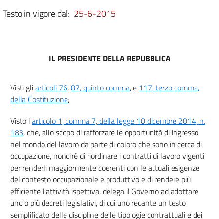
5
Testo in vigore dal:
25-6-2015
6
7
8
IL PRESIDENTE DELLA REPUBBLICA
9
10
Visti gli
articoli 76
,
87, quinto comma
, e
117, terzo comma,
11
della Costituzione
;
12
Visto l'
articolo 1, comma 7, della legge 10 dicembre 2014, n.
Sezione II
183
, che, allo scopo di rafforzare le opportunità di ingresso
Lavoro intermittente
nel mondo del lavoro da parte di coloro che sono in cerca di
13
occupazione, nonché di riordinare i contratti di lavoro vigenti
14
per renderli maggiormente coerenti con le attuali esigenze
15
del contesto occupazionale e produttivo e di rendere più
efficiente l'attività ispettiva, delega il Governo ad adottare
16
uno o più decreti legislativi, di cui uno recante un testo
17
semplificato delle discipline delle tipologie contrattuali e dei