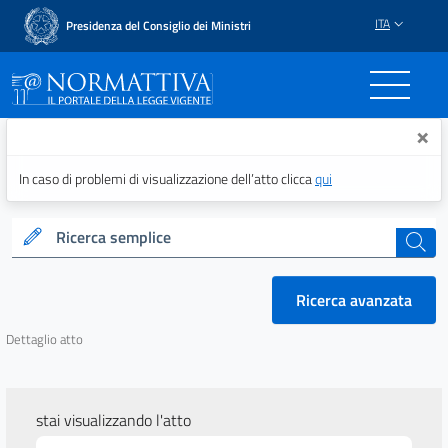
ITA
Presidenza del Consiglio dei Ministri
Normattiva - Il portale del
×
In caso di problemi di visualizzazione dell’atto clicca
qui
Ricerca semplice
cerca
Ricerca avanzata
Dettaglio atto
stai visualizzando l'atto