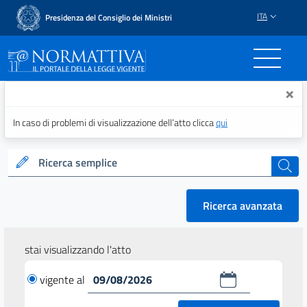
ITA
Presidenza del Consiglio dei Ministri
Normattiva - Il portale del
×
In caso di problemi di visualizzazione dell’atto clicca
qui
Ricerca semplice
cerca
Ricerca avanzata
stai visualizzando l'atto
vigente al