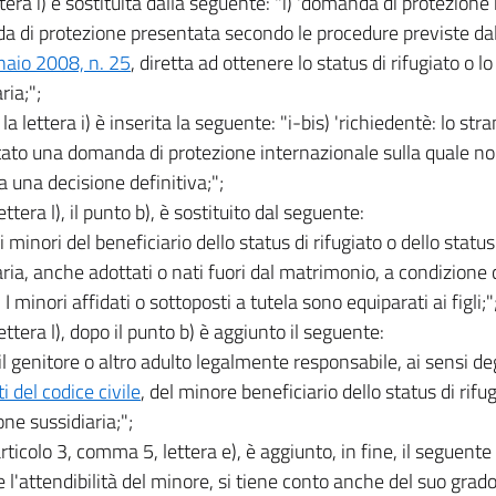
ttera i) è sostituita dalla seguente: "i) 'domanda di protezione
 di protezione presentata secondo le procedure previste da
aio 2008, n. 25
, diretta ad ottenere lo status di rifugiato o l
ria;";
la lettera i) è inserita la seguente: "i-bis) 'richiedentè: lo str
ato una domanda di protezione internazionale sulla quale no
a una decisione definitiva;";
lettera l), il punto b), è sostituito dal seguente:
gli minori del beneficiario dello status di rifugiato o dello statu
aria, anche adottati o nati fuori dal matrimonio, a condizione
 I minori affidati o sottoposti a tutela sono equiparati ai figli;"
lettera l), dopo il punto b) è aggiunto il seguente:
 il genitore o altro adulto legalmente responsabile, ai sensi de
i del codice civile
, del minore beneficiario dello status di rifug
one sussidiaria;";
'articolo 3, comma 5, lettera e), è aggiunto, in fine, il seguente
e l'attendibilità del minore, si tiene conto anche del suo grado