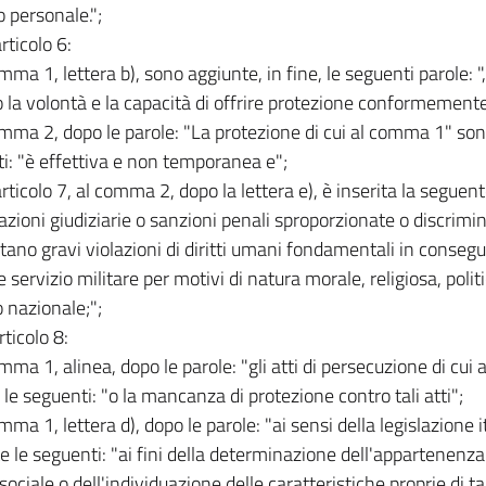
o personale.";
articolo 6:
omma 1, lettera b), sono aggiunte, in fine, le seguenti parole: 
 la volontà e la capacità di offrire protezione conformement
omma 2, dopo le parole: "La protezione di cui al comma 1" sono
i: "è effettiva e non temporanea e";
'articolo 7, al comma 2, dopo la lettera e), è inserita la seguent
 azioni giudiziarie o sanzioni penali sproporzionate o discrimi
ano gravi violazioni di diritti umani fondamentali in consegue
e servizio militare per motivi di natura morale, religiosa, poli
o nazionale;";
articolo 8:
mma 1, alinea, dopo le parole: "gli atti di persecuzione di cui a
 le seguenti: "o la mancanza di protezione contro tali atti";
mma 1, lettera d), dopo le parole: "ai sensi della legislazione 
e le seguenti: "ai fini della determinazione dell'appartenenz
ociale o dell'individuazione delle caratteristiche proprie di ta