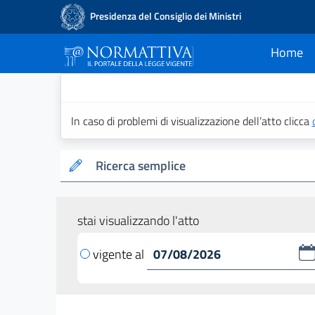
Presidenza del Consiglio dei Ministri
Home
current
Normattiva - Il po
In caso di problemi di visualizzazione dell’atto clicca
Ricerca semplice
stai visualizzando l'atto
vigente al