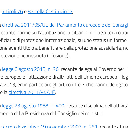
i
articoli 76
e
87 della Costituzione
;
a
direttiva 2011/95/UE del Parlamento europeo e del Consigl
 recante norme sull'attribuzione, a cittadini di Paesi terzi o apol
ficiario di protezione internazionale, su uno status uniforme pe
one aventi titolo a beneficiare della protezione sussidiaria, 
rotezione riconosciuta (rifusione);
a
legge 6 agosto 2013, n. 96
, recante delega al Governo per i
ve europee e l'attuazione di altri atti dell'Unione europea - l
 2013, ed in particolare gli articoli 1 e 7 che hanno delegato
re la
direttiva 2011/95/UE
;
a
legge 23 agosto 1988, n. 400
, recante disciplina dell'attivi
mento della Presidenza del Consiglio dei ministri;
l
decreto legislativo 19 novembre 2007, n. 251
, recante attu