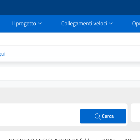
Il progetto
Collegamenti veloci
Op
rtale della legge vigent
qui
Cerca