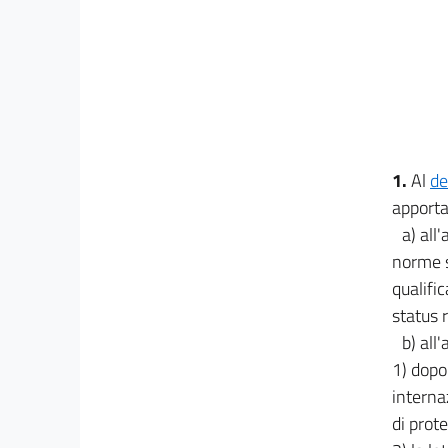
1.
Al
de
apporta
a) all
norme s
qualifi
status 
b) all'
1) dopo 
internaz
di prote