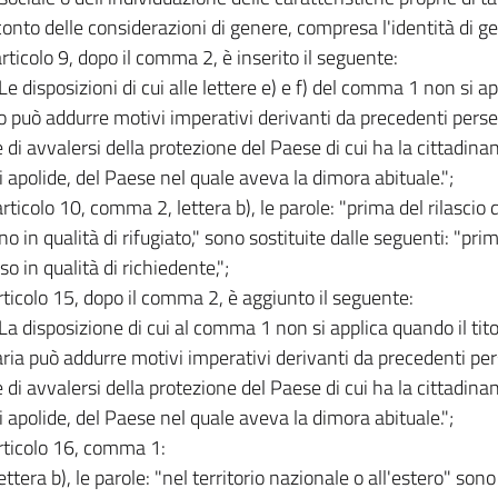
conto delle considerazioni di genere, compresa l'identità di ge
'articolo 9, dopo il comma 2, è inserito il seguente:
Le disposizioni di cui alle lettere e) e f) del comma 1 non si a
to può addurre motivi imperativi derivanti da precedenti perse
e di avvalersi della protezione del Paese di cui ha la cittadina
di apolide, del Paese nel quale aveva la dimora abituale.";
'articolo 10, comma 2, lettera b), le parole: "prima del rilascio
o in qualità di rifugiato," sono sostituite dalle seguenti: "pri
 in qualità di richiedente,";
'articolo 15, dopo il comma 2, è aggiunto il seguente:
 La disposizione di cui al comma 1 non si applica quando il tit
aria può addurre motivi imperativi derivanti da precedenti per
e di avvalersi della protezione del Paese di cui ha la cittadina
di apolide, del Paese nel quale aveva la dimora abituale.";
'articolo 16, comma 1:
lettera b), le parole: "nel territorio nazionale o all'estero" sono