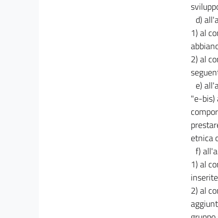
svilupp
d) all'
1) al c
abbiano
2) al c
seguent
e) all
"e-bis)
comport
prestar
etnica 
f) all'
1) al co
inserite
2) al co
aggiunt
gruppo s