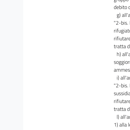
debito 
g) all
"2-bis. 
rifugia
rifiutar
tratta 
h) all
soggiorn
ammesso
i) all
"2-bis.
sussidi
rifiutar
tratta 
l) all
1) alla 