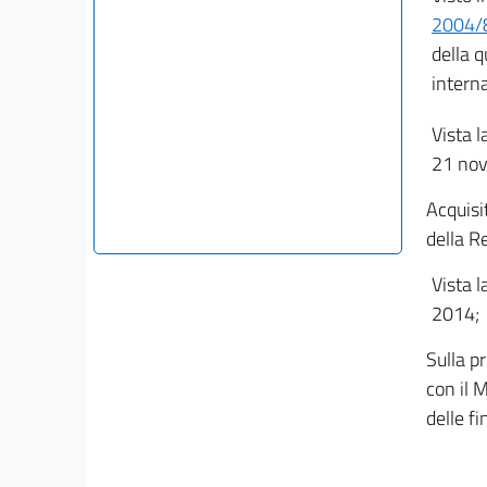
2004/
della q
intern
Vista l
21 no
Acquisi
della R
Vista l
2014;
Sulla pr
con il M
delle fi