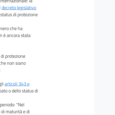
 internazionalè: la
l
decreto legislativo
o status di protezione
aniero che ha
n è ancora stata
s di protezione
 che non siano
;
gli
articoli 343 e
iato o dello status di
 periodo: "Nel
 di maturità e di