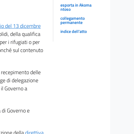
esporta in Akoma
ntoso
collegamento
permanente
io del 13 dicembre
indice dell'atto
idi, della qualifica
r i rifugiati o per
nonché sul contenuto
l recepimento delle
egge di delegazione
 il Governo a
tà di Governo e
azione della
direttiva