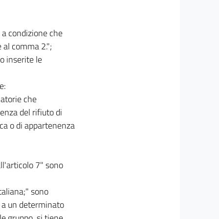
", a condizione che
e al comma 2.";
 inserite le
e:
natorie che
nza del rifiuto di
tica o di appartenenza
ll'articolo 7" sono
italiana;" sono
a a un determinato
le gruppo, si tiene