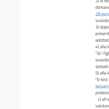
2) la le
domanda
28 genn
sussidia
3) dopo 
present
adottat
4) alla 
"b) i fi
sussidi
sposati.
5) alla 
"b-bis)
seguent
protezi
c) all
valutar