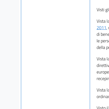
Visti gl
Vista l
2011
,
di bene
le pers
della p
Vista l
diretti
europea
recepi
Vista l
ordina
Visto i