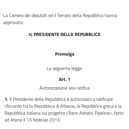
art. 5
art. 6
La Camera dei deputati ed il Senato della Repubblica hanno
art. 7
approvato;
art. 8
IL PRESIDENTE DELLA REPUBBLICA
art. 9
art. 10
Promulga
art. 11
art. 12
La seguente legge:
art. 13
Art. 1
art. 14
Autorizzazione alla ratifica
art. 15
1.
Il Presidente della Repubblica è autorizzato a ratificare
l'Accordo tra la Repubblica di Albania, la Repubblica greca e la
Repubblica italiana sul progetto «Trans Adriatic Pipeline», fatto
ad Atene il 13 febbraio 2013.