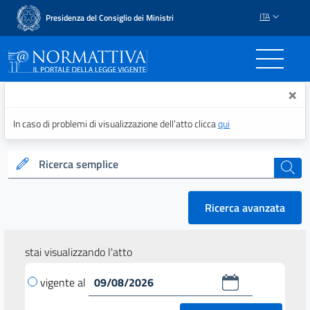
ITA
Presidenza del Consiglio dei Ministri
Normattiva - Il portale del
×
In caso di problemi di visualizzazione dell’atto clicca
qui
Ricerca semplice
cerca
Ricerca avanzata
stai visualizzando l'atto
vigente al