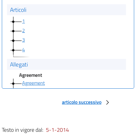
Articoli
1
2
3
4
Allegati
Agreement
Agreement
Accordo
articolo successivo
art. 1
art. 2
art. 3
Testo in vigore dal:
5-1-2014
art. 4