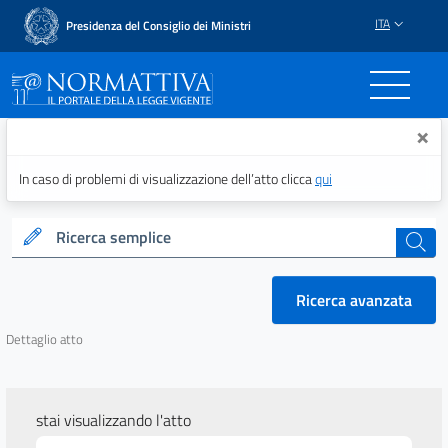
ITA
Presidenza del Consiglio dei Ministri
Normattiva - Il portale del
×
In caso di problemi di visualizzazione dell’atto clicca
qui
Ricerca semplice
cerca
Ricerca avanzata
Dettaglio atto
stai visualizzando l'atto