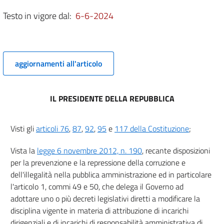
diritto privato regolati o finanziati dalle pubbliche amministrazioni
4
Testo in vigore dal:
6-6-2024
5
Capo IV
aggiornamenti all'articolo
Inconferibilità di incarichi a componenti di organi di indirizzo
politico
6
IL PRESIDENTE DELLA REPUBBLICA
7
8
Visti gli
articoli 76
,
87
,
92
,
95
e
117 della Costituzione
;
Capo V
Vista la
legge 6 novembre 2012, n. 190
, recante disposizioni
Incompatibilità tra incarichi nelle pubbliche amministrazioni e
negli enti privati in controllo pubblico e cariche in enti di diritto
per la prevenzione e la repressione della corruzione e
privato regolati o finanziati dalle pubbliche amministrazioni nonchè
dell'illegalità nella pubblica amministrazione ed in particolare
lo svolgimento di attività professionale
l'articolo 1, commi 49 e 50, che delega il Governo ad
9
adottare uno o più decreti legislativi diretti a modificare la
10
disciplina vigente in materia di attribuzione di incarichi
Capo VI
dirigenziali e di incarichi di responsabilità amministrativa di