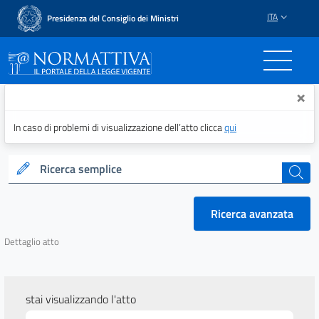
ITA
Presidenza del Consiglio dei Ministri
Normattiva - Il portale del
×
In caso di problemi di visualizzazione dell’atto clicca
qui
Ricerca semplice
cerca
Ricerca avanzata
Dettaglio atto
stai visualizzando l'atto