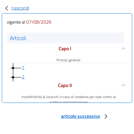
nascondi
07/08/2026
vigente al
Articoli
Capo I
Principi generali
1
2
Capo II
Inconferibilità di incarichi in caso di condanna per reati contro la
pubblica amministrazione
3
articolo successivo
Capo III
Inconferibilità di incarichi a soggetti provenienti da enti di