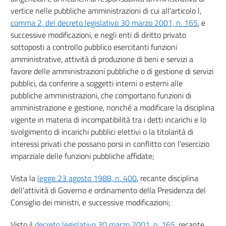
vertice nelle pubbliche amministrazioni di cui all'articolo l,
Incompatibilità tra incarichi nelle pubbliche amministrazioni e
comma 2, del decreto legislativo 30 marzo 2001, n. 165
, e
negli enti privati in controllo pubblico e cariche di componenti di
organi di indirizzo politico
successive modificazioni, e negli enti di diritto privato
11
sottoposti a controllo pubblico esercitanti funzioni
amministrative, attività di produzione di beni e servizi a
12
favore delle amministrazioni pubbliche o di gestione di servizi
13
pubblici, da conferire a soggetti interni o esterni alle
14
pubbliche amministrazioni, che comportano funzioni di
amministrazione e gestione, nonché a modificare la disciplina
Capo VII
vigente in materia di incompatibilità tra i detti incarichi e lo
Vigilanza e sanzioni
svolgimento di incarichi pubblici elettivi o la titolarità di
15
interessi privati che possano porsi in conflitto con l'esercizio
16
imparziale delle funzioni pubbliche affidate;
17
Vista la
legge 23 agosto 1988, n. 400
, recante disciplina
18
dell'attività di Governo e ordinamento della Presidenza del
Consiglio dei ministri, e successive modificazioni;
19
Capo VIII
Visto il
decreto legislativo 30 marzo 2001, n. 165
, recante