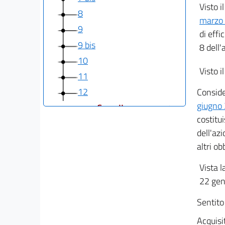
Visto i
8
marzo 
9
di eff
9 bis
8 dell'
10
Visto i
11
12
Conside
giugno 
Capo II
costitu
Obblighi di pubblicazione concernenti
dell'az
l'organizzazione e l'attività
altri ob
delle pubbliche amministrazioni
13
Vista l
14
22 gen
15
Sentito 
15 bis
15 ter
Acquisit