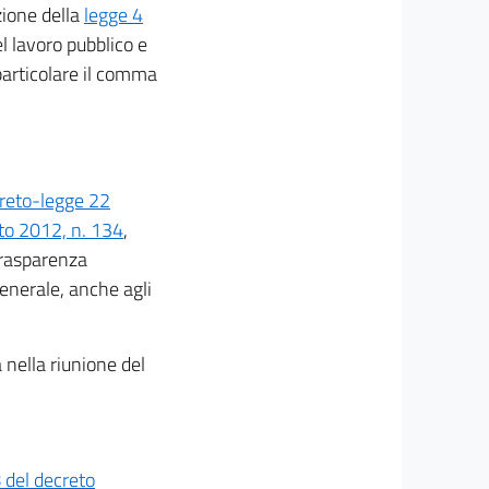
zione della
legge 4
el lavoro pubblico e
particolare il comma
creto-legge 22
to 2012, n. 134
,
trasparenza
enerale, anche agli
 nella riunione del
8 del decreto