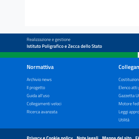
Obblighi di pubblicazione in settori speciali
37
38
39
Realizzazione e gestione
Istituto Poligrafico e Zecca dello Stato
40
41
Normattiva
Collegam
42
Capo VI
Archivio news
Costituzion
Il progetto
Elenco atti
Vigilanza sull'attuazione delle disposizioni e
sanzioni
Guida all'uso
Gazzetta Uf
43
Collegamenti veloci
Motore fed
44
Ricerca avanzata
Leggi appro
Utilità
45
46
Privacy e Cookie policy
Note legali
Mappa del sito
F