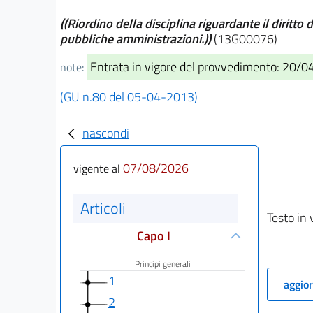
((Riordino della disciplina riguardante il diritto
pubbliche amministrazioni.))
(13G00076)
Entrata in vigore del provvedimento: 20/
note:
(GU n.80 del 05-04-2013)
nascondi
07/08/2026
vigente al
Articoli
Testo in 
Capo I
Principi generali
1
aggior
2