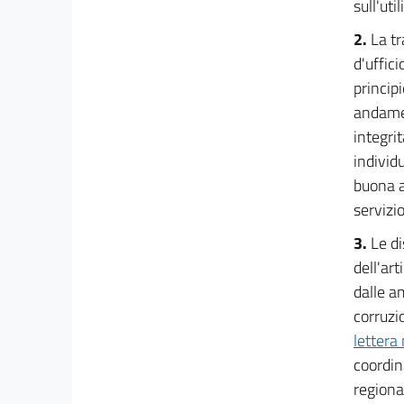
sull'uti
Capo III
2.
La tr
Obblighi di pubblicazione concernenti l'uso delle
d'uffici
risorse pubbliche
29
principi
andamen
30
integrit
31
individu
Capo IV
buona a
Obblighi di pubblicazione concernenti le
servizio
prestazioni offerte e i
servizi erogati
3.
Le di
32
dell'art
33
dalle a
34
corruzi
lettera
35
coordin
36
regional
Capo V