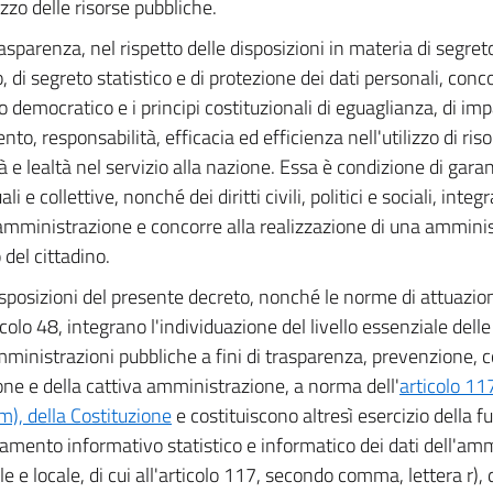
lizzo delle risorse pubbliche.
asparenza, nel rispetto delle disposizioni in materia di segreto
o, di segreto statistico e di protezione dei dati personali, conc
o democratico e i principi costituzionali di eguaglianza, di imp
to, responsabilità, efficacia ed efficienza nell'utilizzo di ris
à e lealtà nel servizio alla nazione. Essa è condizione di garan
ali e collettive, nonché dei diritti civili, politici e sociali, integr
mministrazione e concorre alla realizzazione di una amminis
 del cittadino.
sposizioni del presente decreto, nonché le norme di attuazio
icolo 48, integrano l'individuazione del livello essenziale dell
mministrazioni pubbliche a fini di trasparenza, prevenzione, c
one e della cattiva amministrazione, a norma dell'
articolo 1
 m), della Costituzione
e costituiscono altresì esercizio della f
amento informativo statistico e informatico dei dati dell'amm
e e locale, di cui all'articolo 117, secondo comma, lettera r), 