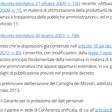
l
decreto legislativo 27 ottobre 2009, n. 150
, recante: «Attua
2009, n. 15
, in materia di ottimizzazione della produttività d
icienza e trasparenza delle pubbliche amministrazioni», ed in 
articolo 11;
l
decreto legislativo 30 giugno 2003, n. 196
;
rato che le disposizioni già contenute nell'
articolo 18 del de
2012, n. 83
, convertito, con modificazioni, dalla
legge 7 agos
iscono principio fondamentale della normativa in materia di 
ione amministrativa che appare opportuno estendere, in via g
blighi di pubblicazione previsti nel presente decreto;
a preliminare deliberazione del Consiglio dei Ministri, adottata
naio 2013;
il Garante per la protezione dei dati personali;
o il parere in sede di Conferenza unificata, di cui all'
articolo 