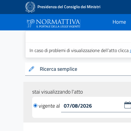
Presidenza del Consiglio dei Ministri
Home
current
Normattiva - Il po
In caso di problemi di visualizzazione dell’atto clicca
Ricerca semplice
stai visualizzando l'atto
vigente al