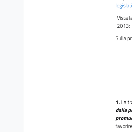
legisla
16
17
Vista l
18
2013;
19
Sulla p
20
21
22
23
23 bis
24
25
1.
La t
26
dalle p
27
promuov
favorir
28