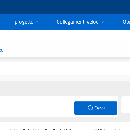
Il progetto
Collegamenti veloci
Op
rtale della legge vigent
qui
Cerca