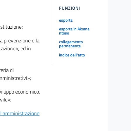
FUNZIONI
esporta
stituzione;
esporta in Akoma
ntoso
la prevenzione e la
collegamento
permanente
razione», ed in
indice dell'atto
eria di
mministrativi»;
sviluppo economico,
vile»;
ll'amministrazione