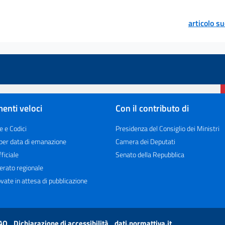
articolo s
enti veloci
Con il contributo di
e e Codici
Presidenza del Consiglio dei Ministri
 per data di emanazione
Camera dei Deputati
ficiale
Senato della Repubblica
erato regionale
vate in attesa di pubblicazione
AQ
Dichiarazione di accessibilità
dati.normattiva.it