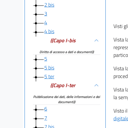
2 bis
3
4
Visti g
4 bis
Vista l
((Capo I-bis
repress
Diritto di accesso a dati e documenti))
partico
5
5 bis
Vista l
proced
5 ter
((Capo I-ter
Vista 
la semp
Pubblicazione dei dati, delle informazioni e dei
documenti))
6
Visto i
7
digital
7 bis