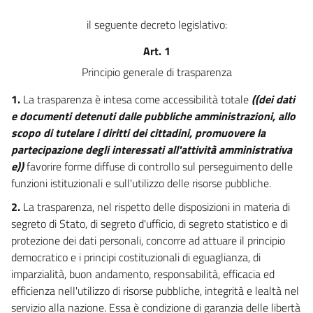
32
33
il seguente decreto legislativo:
34
Art. 1
35
Principio generale di trasparenza
36
1.
La trasparenza è intesa come accessibilità totale
((dei dati
Capo V
e documenti detenuti dalle pubbliche amministrazioni, allo
scopo di tutelare i diritti dei cittadini, promuovere la
Obblighi di pubblicazione in settori speciali
partecipazione degli interessati all'attività amministrativa
37
e))
favorire forme diffuse di controllo sul perseguimento delle
38
funzioni istituzionali e sull'utilizzo delle risorse pubbliche.
39
2.
La trasparenza, nel rispetto delle disposizioni in materia di
40
segreto di Stato, di segreto d'ufficio, di segreto statistico e di
protezione dei dati personali, concorre ad attuare il principio
41
democratico e i principi costituzionali di eguaglianza, di
42
imparzialità, buon andamento, responsabilità, efficacia ed
Capo VI
efficienza nell'utilizzo di risorse pubbliche, integrità e lealtà nel
servizio alla nazione. Essa è condizione di garanzia delle libertà
Vigilanza sull'attuazione delle disposizioni e sanzioni