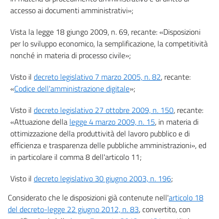
accesso ai documenti amministrativi»;
Obblighi di pubblicazione concernenti l'organizzazione e l'attività
delle pubbliche amministrazioni
Vista la legge 18 giungo 2009, n. 69, recante: «Disposizioni
13
per lo sviluppo economico, la semplificazione, la competitività
14
nonché in materia di processo civile»;
15
Visto il
decreto legislativo 7 marzo 2005, n. 82
, recante:
15 bis
«
Codice dell'amministrazione digitale
»;
15 ter
Visto il
decreto legislativo 27 ottobre 2009, n. 150
, recante:
16
«Attuazione della
legge 4 marzo 2009, n. 15
, in materia di
17
ottimizzazione della produttività del lavoro pubblico e di
18
efficienza e trasparenza delle pubbliche amministrazioni», ed
in particolare il comma 8 dell'articolo 11;
19
20
Visto il
decreto legislativo 30 giugno 2003, n. 196
;
21
Considerato che le disposizioni già contenute nell'
articolo 18
22
del decreto-legge 22 giugno 2012, n. 83
, convertito, con
23