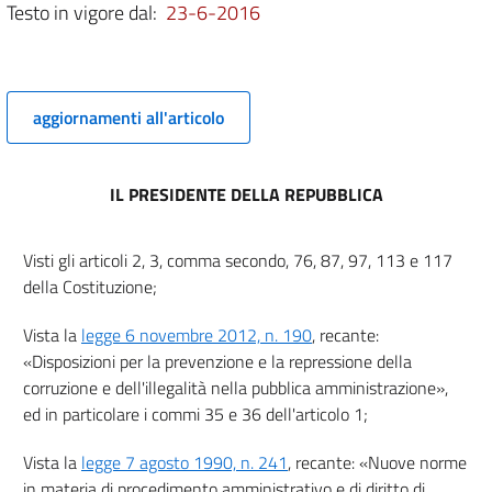
5
Testo in vigore dal:
23-6-2016
5 bis
5 ter
((Capo I-ter
aggiornamenti all'articolo
Pubblicazione dei dati, delle informazioni e dei documenti))
6
IL PRESIDENTE DELLA REPUBBLICA
7
7 bis
Visti gli articoli 2, 3, comma secondo, 76, 87, 97, 113 e 117
8
della Costituzione;
9
Vista la
legge 6 novembre 2012, n. 190
, recante:
9 bis
«Disposizioni per la prevenzione e la repressione della
10
corruzione e dell'illegalità nella pubblica amministrazione»,
ed in particolare i commi 35 e 36 dell'articolo 1;
11
12
Vista la
legge 7 agosto 1990, n. 241
, recante: «Nuove norme
Capo II
in materia di procedimento amministrativo e di diritto di