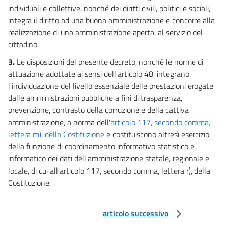
individuali e collettive, nonché dei diritti civili, politici e sociali,
43
integra il diritto ad una buona amministrazione e concorre alla
44
realizzazione di una amministrazione aperta, al servizio del
45
cittadino.
46
3.
Le disposizioni del presente decreto, nonché le norme di
attuazione adottate ai sensi dell'articolo 48, integrano
47
l'individuazione del livello essenziale delle prestazioni erogate
Capo VII
dalle amministrazioni pubbliche a fini di trasparenza,
Disposizioni finali e transitorie
prevenzione, contrasto della corruzione e della cattiva
48
amministrazione, a norma dell'
articolo 117, secondo comma,
lettera m), della Costituzione
e costituiscono altresì esercizio
49
della funzione di coordinamento informativo statistico e
50
informatico dei dati dell'amministrazione statale, regionale e
51
locale, di cui all'articolo 117, secondo comma, lettera r), della
Costituzione.
52
53
articolo successivo
Allegati