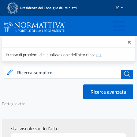
ITA
Presidenza del Consiglio dei Ministri
Normattiva - Il portale del
×
In caso di problemi di visualizzazione dell’atto clicca
qui
Ricerca semplice
cerca
Ricerca avanzata
Dettaglio atto
stai visualizzando l'atto