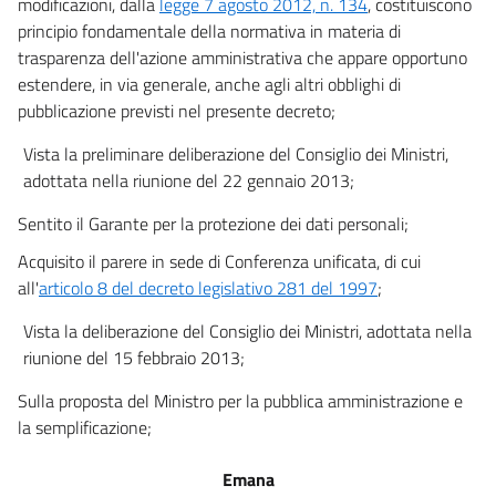
modificazioni, dalla
legge 7 agosto 2012, n. 134
, costituiscono
principio fondamentale della normativa in materia di
23 bis
trasparenza dell'azione amministrativa che appare opportuno
24
estendere, in via generale, anche agli altri obblighi di
25
pubblicazione previsti nel presente decreto;
26
Vista la preliminare deliberazione del Consiglio dei Ministri,
27
adottata nella riunione del 22 gennaio 2013;
28
Sentito il Garante per la protezione dei dati personali;
Capo III
Acquisito il parere in sede di Conferenza unificata, di cui
Obblighi di pubblicazione concernenti l'uso delle risorse pubbliche
all'
articolo 8 del decreto legislativo 281 del 1997
;
29
Vista la deliberazione del Consiglio dei Ministri, adottata nella
30
riunione del 15 febbraio 2013;
31
Sulla proposta del Ministro per la pubblica amministrazione e
Capo IV
la semplificazione;
Obblighi di pubblicazione concernenti le prestazioni offerte e i
servizi erogati
Emana