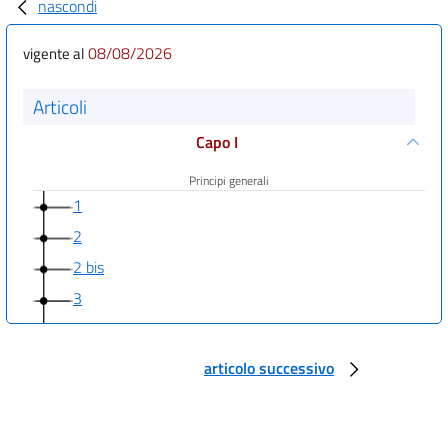
nascondi
08/08/2026
vigente al
Articoli
Capo I
Principi generali
1
2
2 bis
3
4
4 bis
articolo successivo
((Capo I-bis
Diritto di accesso a dati e documenti))