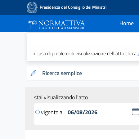
Presidenza del Consiglio dei Ministri
Home
current
Normattiva - Il po
In caso di problemi di visualizzazione dell’atto clicca
Ricerca semplice
stai visualizzando l'atto
vigente al