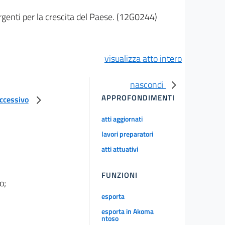
rgenti per la crescita del Paese. (12G0244)
visualizza atto intero
nascondi
APPROFONDIMENTI
uccessivo
atti aggiornati
lavori preparatori
atti attuativi
FUNZIONI
o;
esporta
esporta in Akoma
ntoso