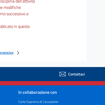
isciplina dell'attività
 le modifiche
orno successivo a
bblicato in questo
uccessivo
Contattaci
In collaborazione con
Corte Suprema di Cassazione