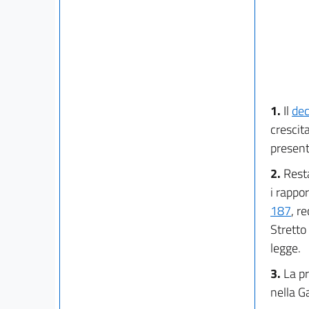
1.
Il
dec
crescita
present
2.
Resta
i rappor
187
, r
Stretto
legge.
3.
La pr
nella G