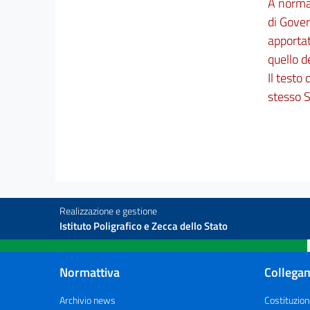
A norma 
di Gover
apportat
quello d
Il testo
stesso S
Realizzazione e gestione
Istituto Poligrafico e Zecca dello Stato
Normattiva
Collegam
Archivio news
Costituzion