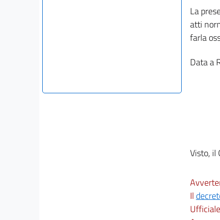
La prese
atti nor
farla os
Data a 
Visto, il
Avverte
Il
decret
Ufficial