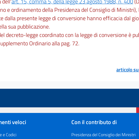
dell'
art. 15, comma 5, della legge 23 agosto 1988, n. 400
(D
no e ordinamento della Presidenza del Consiglio di Ministri),
e dalla presente legge di conversione hanno efficacia dal gi
ella sua pubblicazione.
 del decreto-legge coordinato con la legge di conversione è pu
upplemento Ordinario alla pag. 72.
articolo s
enti veloci
Con il contributo di
e e Codici
Presidenza del Consiglio dei Ministri