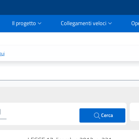
Il progetto
Collegamenti veloci
Op
rtale della legge vigent
qui
Cerca