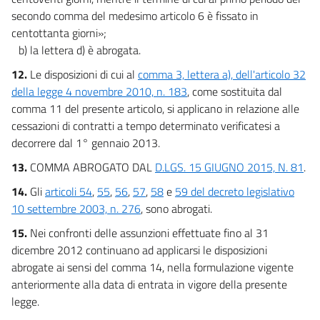
secondo comma del medesimo articolo 6 è fissato in
centottanta giorni»;
b) la lettera d) è abrogata.
12.
Le disposizioni di cui al
comma 3, lettera a), dell'articolo 32
della legge 4 novembre 2010, n. 183
, come sostituita dal
comma 11 del presente articolo, si applicano in relazione alle
cessazioni di contratti a tempo determinato verificatesi a
decorrere dal 1° gennaio 2013.
13.
COMMA ABROGATO DAL
D.LGS. 15 GIUGNO 2015, N. 81
.
14.
Gli
articoli 54
,
55
,
56
,
57
,
58
e
59 del decreto legislativo
10 settembre 2003, n. 276
, sono abrogati.
15.
Nei confronti delle assunzioni effettuate fino al 31
dicembre 2012 continuano ad applicarsi le disposizioni
abrogate ai sensi del comma 14, nella formulazione vigente
anteriormente alla data di entrata in vigore della presente
legge.