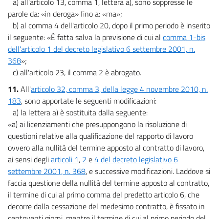
a) all'articolo 13, comma 1, lettera a), sono soppresse le
parole da: «in deroga» fino a: «ma»;
b) al comma 4 dell'articolo 20, dopo il primo periodo è inserito
il seguente: «È fatta salva la previsione di cui al
comma 1-bis
dell'articolo 1 del decreto legislativo 6 settembre 2001, n.
368
»;
c) all'articolo 23, il comma 2 è abrogato.
11.
All'
articolo 32, comma 3, della legge 4 novembre 2010, n.
183
, sono apportate le seguenti modificazioni:
a) la lettera a) è sostituita dalla seguente:
«a) ai licenziamenti che presuppongono la risoluzione di
questioni relative alla qualificazione del rapporto di lavoro
ovvero alla nullità del termine apposto al contratto di lavoro,
ai sensi degli
articoli 1
,
2
e
4 del decreto legislativo 6
settembre 2001, n. 368
, e successive modificazioni. Laddove si
faccia questione della nullità del termine apposto al contratto,
il termine di cui al primo comma del predetto articolo 6, che
decorre dalla cessazione del medesimo contratto, è fissato in
centoventi giorni, mentre il termine di cui al primo periodo del