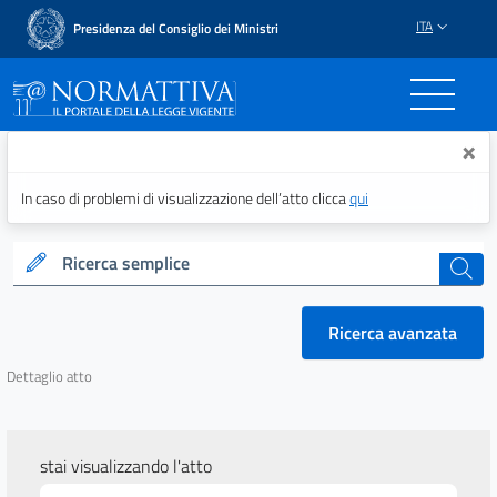
ITA
Presidenza del Consiglio dei Ministri
Normattiva - Il portale del
×
In caso di problemi di visualizzazione dell’atto clicca
qui
Ricerca semplice
cerca
Ricerca avanzata
Dettaglio atto
stai visualizzando l'atto