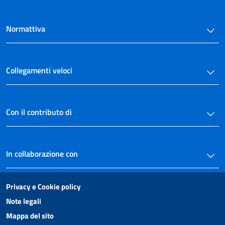
79
80
Normattiva
Allegati
Allegato 1
Collegamenti veloci
Allegato 1
Allegato 2
Con il contributo di
Allegato 2
Allegato 3
Allegato 3
In collaborazione con
Allegato 4
Allegato 4/1(parte 1)
Privacy e Cookie policy
Allegato 4/1(parte 2)
Note legali
Allegato 4/2(parte 1)
Mappa del sito