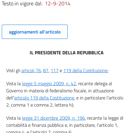
Testo in vigore dal:
12-9-2014
7
8
9
10
aggiornamenti all'articolo
11
11 bis
IL PRESIDENTE DELLA REPUBBLICA
11 ter
11 quater
Visti gli
articoli 76
,
87
,
117
e
119 della Costituzione
;
11 quinquies
Vista la
legge 5 maggio 2009, n. 42
, recante delega al
12
Governo in materia di federalismo fiscale, in attuazione
13
dell'
articolo 119 della Costituzione
, e in particolare l'articolo
2, comma 1 e comma 2, lettera h);
14
15
Vista la
legge 31 dicembre 2009, n. 196
, recante la legge di
16
contabilità e finanza pubblica e, in particolare, l'articolo 1,
comma 4, e l'articolo 2, comma 6;