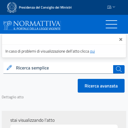
ITA
Presidenza del Consiglio dei Ministri
Normattiva - Il portale del
×
In caso di problemi di visualizzazione dell’atto clicca
qui
Ricerca semplice
cerca
Ricerca avanzata
Dettaglio atto
stai visualizzando l'atto