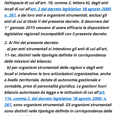
41
fattispecie di cui all'art. 19, comma 2, lettera b), degli enti
locali di cui all'
art. 2 del decreto legislativo 18 agosto 2000,
42
n. 267
, e dei loro enti e organismi strumentali, esclusi gli
43
enti di cui al titolo II del presente decreto. A decorrere dal
44
1° gennaio 2015 cessano di avere efficacia le disposizioni
legislative regionali incompatibili con il presente decreto.
45
2.
Ai fini del presente decreto:
46
a) per enti strumentali si intendono gli enti di cui all'art.
47
11-ter, distinti nelle tipologie definite in corrispondenza
48
delle missioni del bilancio;
49
b) per organismi strumentali delle regioni e degli enti
locali si intendono le loro articolazioni organizzative, anche
50
a livello territoriale, dotate di autonomia gestionale e
51
contabile, prive di personalità giuridica. Le gestioni fuori
51 bis
bilancio autorizzate da legge e le istituzioni di cui all'
art.
114, comma 2, del decreto legislativo 18 agosto 2000, n.
52
267
, sono organismi strumentali. Gli organismi strumentali
53
sono distinti nelle tipologie definite in corrispondenza delle
54