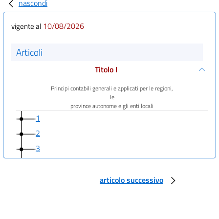
nascondi
10/08/2026
vigente al
Articoli
Titolo I
Principi contabili generali e applicati per le regioni,
le
province autonome e gli enti locali
1
2
3
3 bis
4
articolo successivo
5
6