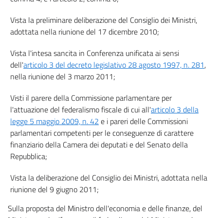
17
18
Vista la preliminare deliberazione del Consiglio dei Ministri,
18 bis
adottata nella riunione del 17 dicembre 2010;
Titolo II
Vista l'intesa sancita in Conferenza unificata ai sensi
dell'
articolo 3 del decreto legislativo 28 agosto 1997, n. 281
,
Principi contabili generali e applicati per il settore sanitario
19
nella riunione del 3 marzo 2011;
20
Visti il parere della Commissione parlamentare per
21
l'attuazione del federalismo fiscale di cui all'
articolo 3 della
legge 5 maggio 2009, n. 42
e i pareri delle Commissioni
22
parlamentari competenti per le conseguenze di carattere
23
finanziario della Camera dei deputati e del Senato della
24
Repubblica;
25
Vista la deliberazione del Consiglio dei Ministri, adottata nella
26
riunione del 9 giugno 2011;
27
Sulla proposta del Ministro dell'economia e delle finanze, del
28