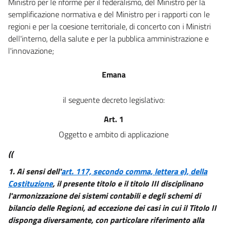
Ministro per le riforme per il federalismo, del Ministro per la
29
semplificazione normativa e del Ministro per i rapporti con le
30
regioni e per la coesione territoriale, di concerto con i Ministri
dell'interno, della salute e per la pubblica amministrazione e
31
l'innovazione;
32
33
Emana
34
il seguente decreto legislativo:
35
Art. 1
((Titolo III
Oggetto e ambito di applicazione
Ordinamento finanziario e contabile delle regioni))
36
((
37
1.
Ai sensi dell'
art. 117, secondo comma, lettera e), della
Costituzione
, il presente titolo e il titolo III disciplinano
38
l'armonizzazione dei sistemi contabili e degli schemi di
39
bilancio delle Regioni, ad eccezione dei casi in cui il Titolo II
40
disponga diversamente, con particolare riferimento alla