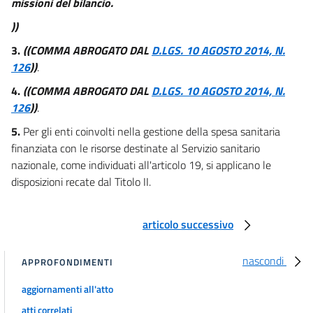
missioni del bilancio.
55
))
56
3.
((COMMA ABROGATO DAL
D.LGS. 10 AGOSTO 2014, N.
57
126
))
.
58
4.
((COMMA ABROGATO DAL
D.LGS. 10 AGOSTO 2014, N.
59
126
))
.
60
5.
Per gli enti coinvolti nella gestione della spesa sanitaria
finanziata con le risorse destinate al Servizio sanitario
61
nazionale, come individuati all'articolo 19, si applicano le
62
disposizioni recate dal Titolo II.
63
64
articolo successivo
65
66
nascondi
APPROFONDIMENTI
67
aggiornamenti all'atto
68
atti correlati