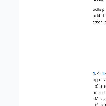
Sulla p
politich
esteri, 
1
. Al
de
apporta
a) le 
produtt
«Minist
b) l'a