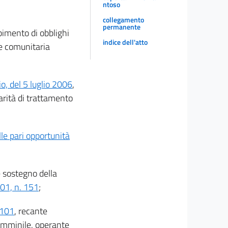
ntoso
collegamento
permanente
pimento di obblighi
indice dell'atto
ge comunitaria
, del 5 luglio 2006
,
parità di trattamento
le pari opportunità
 e sostegno della
001, n. 151
;
 101
, recante
femminile, operante