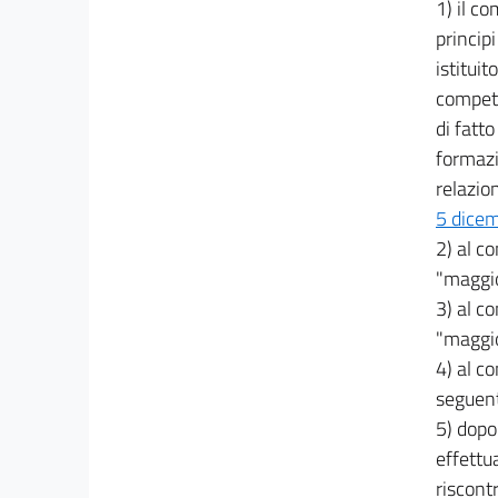
1) il c
principi
istituit
compete
di fatt
formazi
relazio
5 dicem
2) al co
"maggio
3) al co
"maggio
4) al c
seguent
5) dopo
effettu
riscont