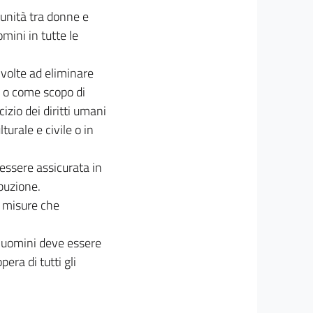
tunità tra donne e
mini in tutte le
 volte ad eliminare
 o come scopo di
izio dei diritti umani
turale e civile o in
essere assicurata in
ibuzione.
i misure che
 e uomini deve essere
pera di tutti gli