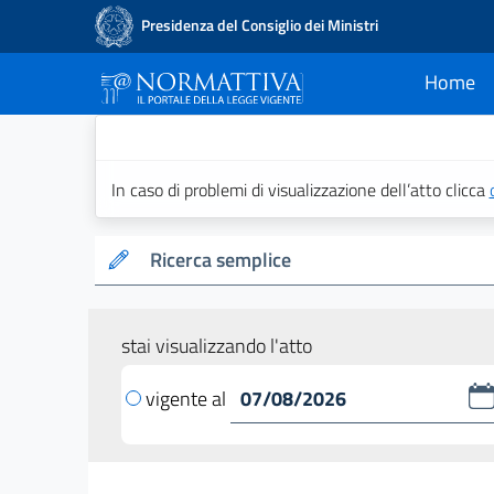
Presidenza del Consiglio dei Ministri
Home
current
Normattiva - Il po
In caso di problemi di visualizzazione dell’atto clicca
Ricerca semplice
stai visualizzando l'atto
vigente al