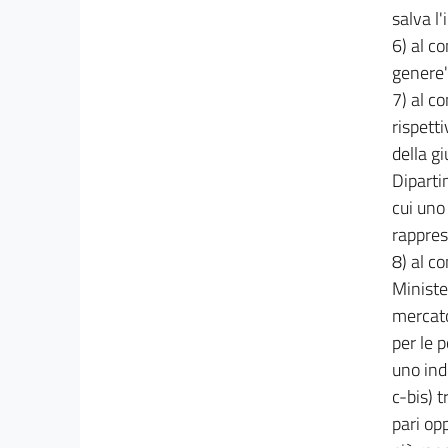
salva l
6) al co
genere"
7) al c
rispetti
della gi
Diparti
cui uno
rappres
8) al co
Minister
mercato 
per le 
uno ind
c-bis) 
pari op