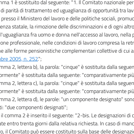
omma 1 è sostituito dal seguente: "1. Il Comitato nazionale per
 di parità di trattamento ed uguaglianza di opportunità tra lavo
o presso il Ministero del lavoro e delle politiche sociali, promu
nza statale, la rimozione delle discriminazioni e di ogni altro
o l'uguaglianza fra uomo e donna nell'accesso al lavoro, nella
one professionale, nelle condizioni di lavoro compresa la ret
ne alle forme pensionistiche complementari collettive di cui a
bre 2005, n. 252
.";
mma 2, lettera b), la parola: "cinque" è sostituita dalla seguent
rmente" è sostituita dalla seguente: "comparativamente più
mma 2, lettera c), la parola: "cinque" è sostituita dalla seguent
rmente" è sostituita dalla seguente: "comparativamente più
omma 2, lettera d), le parole: "un componente designato" sono 
i: "due componenti designati";
 il comma 2 è inserito il seguente: "2-bis. Le designazioni di
ate entro trenta giorni dalla relativa richiesta. In caso di ma
ro, il Comitato può essere costituito sulla base delle designaz