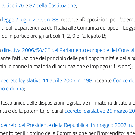
i
articoli 76
e
87 della Costituzione
;
a
legge 7 luglio 2009, n. 88
, recante «Disposizioni per l'adem
nti dall'appartenenza dell'Italia alle Comunità europee - Leg
ed in particolare gli articoli 1, 2, 9 e l'allegato B;
a
direttiva 2006/54/CE del Parlamento europeo e del Consiglio
ante l'attuazione del principio delle pari opportunità e della 
mini e donne in materia di occupazione e impiego (rifusione);
l
decreto legislativo 11 aprile 2006, n. 198
, recante
Codice del
mo e donna
;
l testo unico delle disposizioni legislative in materia di tutela
tà e della paternità, di cui al
decreto legislativo 26 marzo 2
l
decreto del Presidente della Repubblica 14 maggio 2007, n.
mento per il riordino della Commissione per l'imprenditoria 