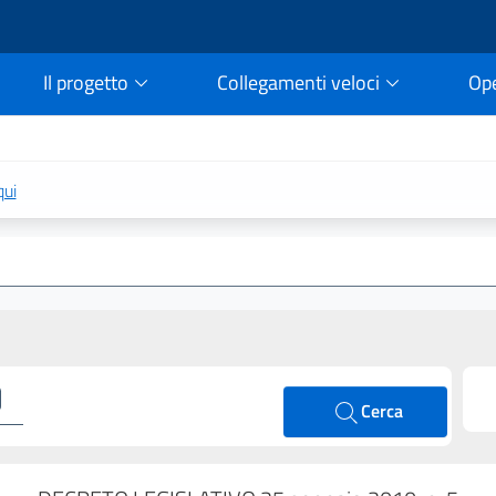
Il progetto
Collegamenti veloci
Op
rtale della legge vigent
qui
Cerca