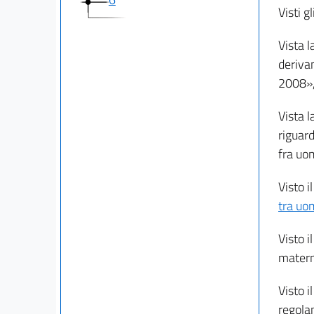
Visti gl
Vista l
deriva
2008», 
Vista l
riguard
fra uo
Visto i
tra uo
Visto i
materni
Visto i
regola