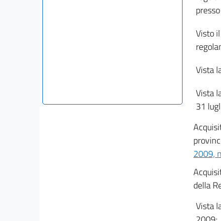
presso 
Visto i
regola
Vista l
Vista l
31 lug
Acquisi
provinc
2009, n
Acquisi
della R
Vista l
2009;