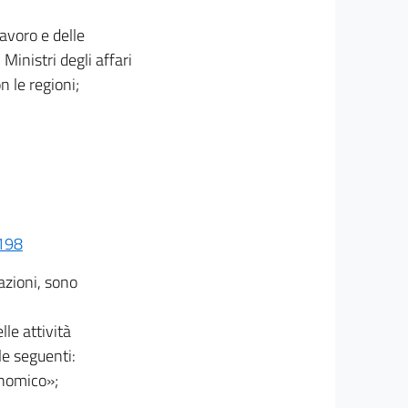
lavoro e delle
 Ministri degli affari
n le regioni;
 198
azioni, sono
lle attività
le seguenti:
onomico»;