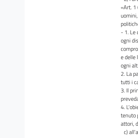
«Art. 1
uomini,
politich
- 1. Le
ogni di
comprom
e delle
ogni al
2. La p
tutti i 
3. Il p
preveda
4. L'ob
tenuto p
attori, 
c) all