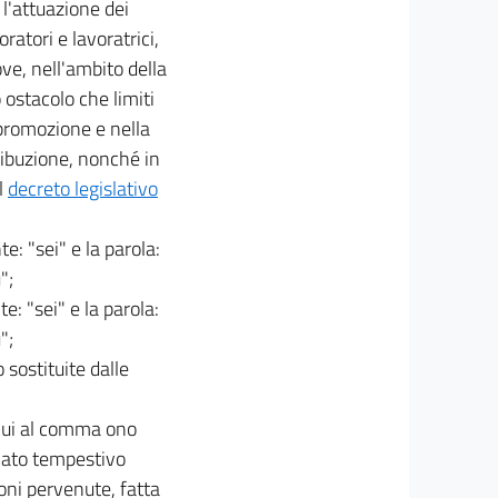
 l'attuazione dei
ratori e lavoratrici,
ove, nell'ambito della
 ostacolo che limiti
 promozione e nella
ribuzione, nonché in
l
decreto legislativo
e: "sei" e la parola:
";
e: "sei" e la parola:
";
sostituite dalle
 cui al comma ono
ncato tempestivo
ioni pervenute, fatta