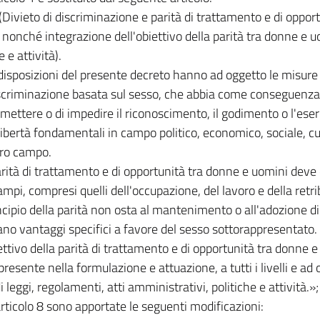
 (Divieto di discriminazione e parità di trattamento e di oppor
 nonché integrazione dell'obiettivo della parità tra donne e uo
e e attività).
 disposizioni del presente decreto hanno ad oggetto le misure
scriminazione basata sul sesso, che abbia come conseguenza
ettere o di impedire il riconoscimento, il godimento o l'eserc
 libertà fondamentali in campo politico, economico, sociale, cul
tro campo.
arità di trattamento e di opportunità tra donne e uomini deve 
campi, compresi quelli dell'occupazione, del lavoro e della retr
rincipio della parità non osta al mantenimento o all'adozione d
no vantaggi specifici a favore del sesso sottorappresentato.
iettivo della parità di trattamento e di opportunità tra donne
resente nella formulazione e attuazione, a tutti i livelli e ad o
di leggi, regolamenti, atti amministrativi, politiche e attività.»;
'articolo 8 sono apportate le seguenti modificazioni: