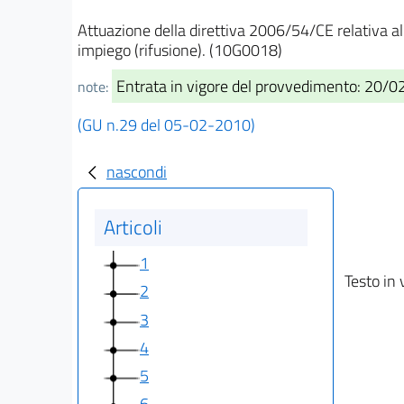
Attuazione della direttiva 2006/54/CE relativa al 
impiego (rifusione). (10G0018)
Entrata in vigore del provvedimento: 20/
note:
(GU n.29 del 05-02-2010)
nascondi
Articoli
1
Testo in 
2
3
4
5
6