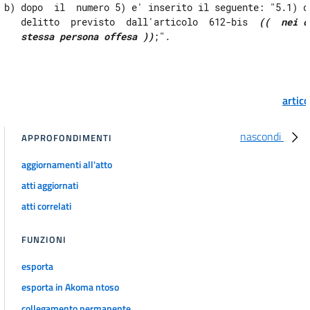
b) dopo  il  numero 5) e' inserito il seguente: "5.1) da
   delitto  previsto  dall'articolo  612-bis  
((  nei c
   stessa persona offesa ))
artic
nascondi
APPROFONDIMENTI
aggiornamenti all'atto
atti aggiornati
atti correlati
FUNZIONI
esporta
esporta in Akoma ntoso
collegamento permanente