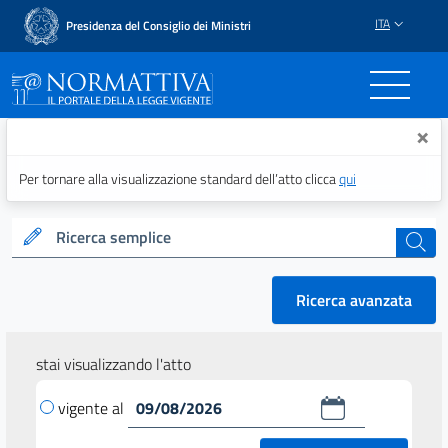
ITA
Presidenza del Consiglio dei Ministri
Normattiva - Il portale del
×
Per tornare alla visualizzazione standard dell’atto clicca
qui
Ricerca semplice
cerca
Ricerca avanzata
stai visualizzando l'atto
vigente al