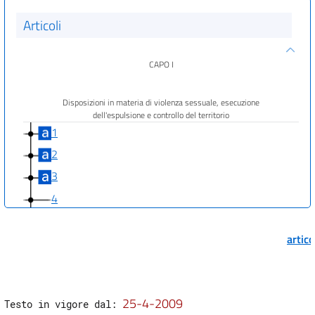
Articoli
CAPO I
Disposizioni in materia di violenza sessuale, esecuzione
dell'espulsione e controllo del territorio
1
2
3
4
5
artic
6
6 bis
CAPO II
25-4-2009
Testo in vigore dal: 