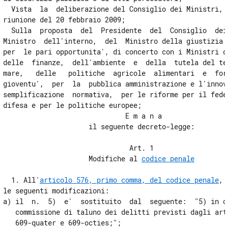
  Vista  la  deliberazione del Consiglio dei Ministri, a
Allegati
riunione del 20 febbraio 2009;

  Sulla  proposta  del  Presidente  del  Consiglio  dei 
Tabelle
Ministro  dell'interno,  del  Ministro della giustizia e
Tabelle
per  le pari opportunita', di concerto con i Ministri de
delle  finanze,  dell'ambiente  e  della  tutela del ter
mare,   delle   politiche  agricole  alimentari  e  fore
gioventu',  per  la  pubblica amministrazione e l'innova
semplificazione  normativa,  per le riforme per il feder
difesa e per le politiche europee;

                              E m a n a

                     il seguente decreto-legge:

                               Art. 1

                     Modifiche al 
codice penale
  1. All'
articolo 576, primo comma, del codice penale
, 
le seguenti modificazioni:

a) il  n.  5)  e'  sostituito  dal  seguente:  "5) in oc
   commissione di taluno dei delitti previsti dagli arti
   609-quater e 609-octies;";
