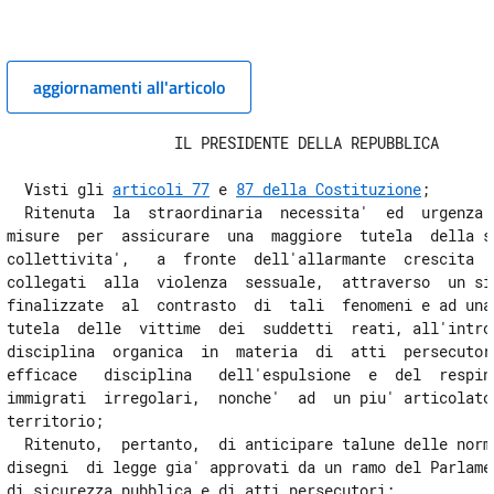
Disposizioni in materia di atti persecutori
7
aggiornamenti all'articolo
8
9
                   IL PRESIDENTE DELLA REPUBBLICA

10
  Visti gli 
articoli 77
 e 
87 della Costituzione
;

11
  Ritenuta  la  straordinaria  necessita'  ed  urgenza  
12
misure  per  assicurare  una  maggiore  tutela  della si
collettivita',   a  fronte  dell'allarmante  crescita  d
12 bis
collegati  alla  violenza  sessuale,  attraverso  un sis
12 ter
finalizzate  al  contrasto  di  tali  fenomeni e ad una 
tutela  delle  vittime  dei  suddetti  reati, all'introd
disciplina  organica  in  materia  di  atti  persecutori
CAPO III
efficace   disciplina   dell'espulsione  e  del  resping
immigrati  irregolari,  nonche'  ad  un piu' articolato 
Disposizioni finali
territorio;

13
  Ritenuto,  pertanto,  di anticipare talune delle norme
disegni  di legge gia' approvati da un ramo del Parlamen
14
di sicurezza pubblica e di atti persecutori;
