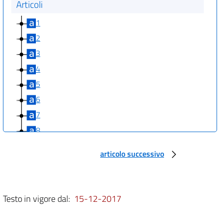
Articoli
1
2
3
4
5
6
7
8
9
articolo successivo
10
11
Testo in vigore dal:
15-12-2017
Allegati
Allegato A