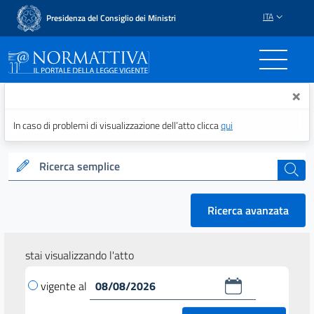
ITA
Presidenza del Consiglio dei Ministri
Normattiva - Il portale del
×
In caso di problemi di visualizzazione dell’atto clicca
qui
Ricerca semplice
cerca
Ricerca avanzata
stai visualizzando l'atto
vigente al